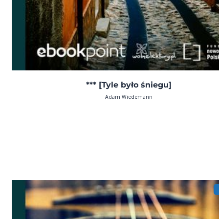
*** [Tyle było śniegu]
Adam Wiedemann