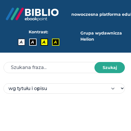
nowoczesna platforma edu
Kontrast:
Grupa wydawnicza
Helion
A
A
A
A
Szukaj