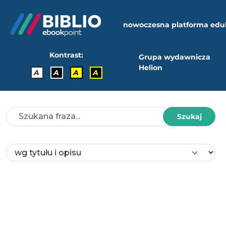
nowoczesna platforma edu
Kontrast:
Grupa wydawnicza
Helion
A
A
A
A
Szukaj