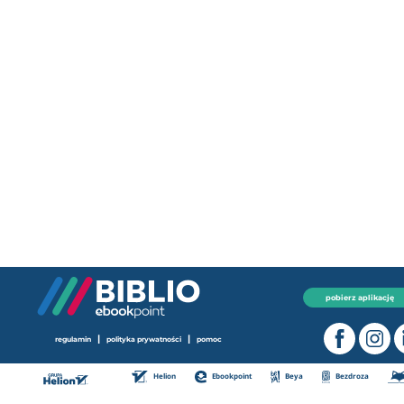
pobierz aplikację
|
|
regulamin
polityka prywatności
pomoc
Helion
Ebookpoint
Beya
Bezdroza