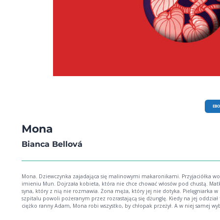
EB
Mona
Bianca Bellová
Mona. Dziewczynka zajadająca się malinowymi makaronikami. Przyjaciółka wołu o
imieniu Mun. Dojrzała kobieta, która nie chce chować włosów pod chustą. Mat
syna, który z nią nie rozmawia. Żona męża, który jej nie dotyka. Pielęgniarka w
szpitalu powoli pożeranym przez rozrastającą się dżunglę. Kiedy na jej oddział trafia
ciężko ranny Adam, Mona robi wszystko, by chłopak przeżył. A w niej samej w
żądza i pragnienie zmiany. Tylko czy można uciec od zniewalających zasad,