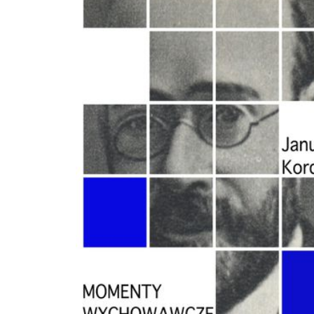
Wszechnicy Polskiej. Zajmował się publicystyką, współpracując m.in. z czasopismami
,,W słońcu" i ,,Szkoła Specjalna" oraz Polskim Radiem, w którym wygłaszał pop
pogadanki radiowe opublikowane następnie pt. Pedagogika żartobliwa. W 1942 w
getcie warszawskim, pełniąc nieprzerwanie funkcję pediatry i opiekuna sierot, p
Pamiętnik (wyd. po wojnie w Wyborze pism). Zginął w hitlerowskim obozie zag
Treblince wraz z wychowankami swojego zakładu. Kupując książkę wspierasz fundację
Nowoczesna Polska, która propaguje ideę wolnej kultury. Wolne Lektury to bib
internetowa, rozwijana pod patronatem Ministerstwa Edukacji Narodowej. W je
zbiorach znajduje się kilka tysięcy utworów, w tym wiele lektur szkolnych zale
do użytku przez MEN, które trafiły już do domeny publicznej. Wszystkie dzieła 
odpowiednio opracowane - opatrzone przypisami oraz motywami.