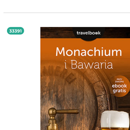
przeszłości, siebie? Po międzynarodowym sukcesie Jeziora Bianca Bellová powraca z
nową powieścią, by znów umiejscowić swoich bohaterów w niedookreślonym cz
przestrzeni, w świecie tajemniczym, nienazwanym, choć nasuwającym wiele re
skojarzeń. Czeska autorka w typowym dla siebie surowym stylu tka poruszającą,
uniwersalną opowieść o silnych emocjach wplątanych w sztywne nakazy.
33391