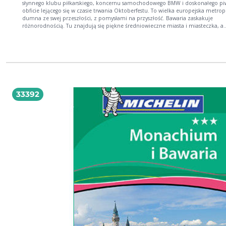
słynnego klubu piłkarskiego, koncernu samochodowego BMW i doskonałego pi
obficie lejącego się w czasie trwania Oktoberfestu. To wielka europejska metropo
dumna ze swej przeszłości, z pomysłami na przyszłość. Bawaria zaskakuje
różnorodnością. Tu znajdują się piękne średniowieczne miasta i miasteczka, a
tradycje ludowe są wciąż żywe. Tu rozbrzmiewa muzyka Ryszarda Wagnera, któr
kamieniu - próbował uwiecznić szalony Ludwik II Bawarski. Tu wreszcie na Turni
Czterech Skoczni przyjeżdżają fani skoków narciarskich. Travelbook to Twój
niezastąpiony towarzysz podróży. Wskaże najważniejsze atrakcje, podpowie, c
szukać poza głównymi szlakami, i wprowadzi w świat miejscowych obyczajów.
Znajdziesz w nim opisy najciekawszych regionów i miast, a sprawdzone inform
praktyczne ułatwią zaplanowanie podróży. Przewodnik uzupełniają czytelne 
starannie dobrane zdjęcia i liczne ramki z ciekawostkami. Wszystko to w połąc
33392
poręcznym formatem i atrakcyjną szatą graficzną sprawia, że Travelbook to naj
wybór dla ciekawych świata.