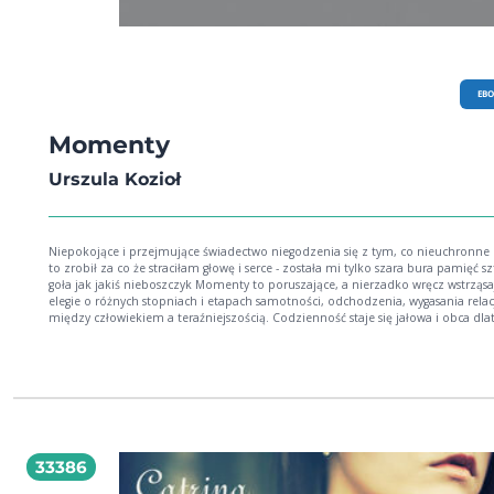
EB
Momenty
Urszula Kozioł
Niepokojące i przejmujące świadectwo niegodzenia się z tym, co nieuchronne kto mi
to zrobił za co że straciłam głowę i serce - została mi tylko szara bura pamięć sztywna i
goła jak jakiś nieboszczyk Momenty to poruszające, a nierzadko wręcz wstrząsające
elegie o różnych stopniach i etapach samotności, odchodzenia, wygasania relac
między człowiekiem a teraźniejszością. Codzienność staje się jałowa i obca dla
że prawdziwy świat przeminął istniał w relacjach z ludźmi, którzy już odeszli. To być
może najbardziej autobiograficzny, a zarazem najmroczniejszy tom Urszuli Koz
przez to autentyczny i boleśnie realistyczny, ustawiający się w kontrze wobec
stoicyzmu.
33386