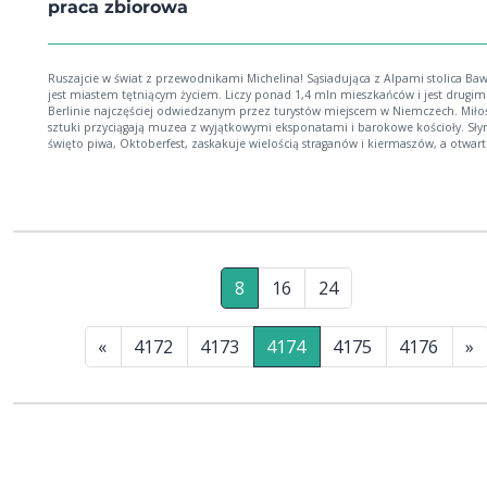
praca zbiorowa
Ruszajcie w świat z przewodnikami Michelina! Sąsiadująca z Alpami stolica Bawarii
jest miastem tętniącym życiem. Liczy ponad 1,4 mln mieszkańców i jest drugi
Berlinie najczęściej odwiedzanym przez turystów miejscem w Niemczech. Mił
sztuki przyciągają muzea z wyjątkowymi eksponatami i barokowe kościoły. Sły
święto piwa, Oktoberfest, zaskakuje wielością straganów i kiermaszów, a otwart
przez cały rok Biergarten, czyli słynne ogródki piwne, specjały bawarskiej kuchn
gościnność mieszkańców sprawiają, że turyści chętnie przyjeżdżają do Monac
Zapraszamy w podróż po najwspanialszych miastach i regionach świata. W czte
częściach przewodnika „Udane Wakacje” znajdziecie niezbędne informacje o c
Waszej podróży: informacje praktyczne – przydatne przed podróżą i w jej trakc
zaproszenie do podróży – część zawierająca informacje geograficzno-historyczn
kulturowe dzielnice i zabytki – rozdział prezentujący interesujące miejsca i trasy
zwiedzania miasta Bawaria – wybór ciekawych miejsc w bliższych i dalszych okolicach
8
16
24
Monachium A dodatkowo: precyzyjne mapy plan miasta na wewnętrznej stronie
przedniej okładki plany dzielnic schemat komunikacji miejskiej na wewnętrznej
stronie tylnej okładki
«
4172
4173
4174
4175
4176
»