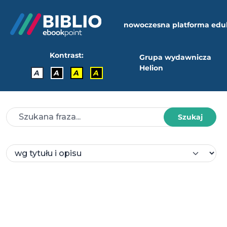
nowoczesna platforma edu
Kontrast:
Grupa wydawnicza
Helion
A
A
A
A
Szukaj