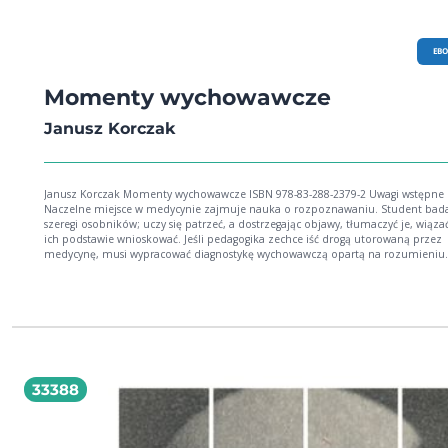
EB
Momenty wychowawcze
Janusz Korczak
Janusz Korczak Momenty wychowawcze ISBN 978-83-288-2379-2 Uwagi wstępne I.
Naczelne miejsce w medycynie zajmuje nauka o rozpoznawaniu. Student bad
szeregi osobników; uczy się patrzeć, a dostrzegając objawy, tłumaczyć je, wiąza
ich podstawie wnioskować. Jeśli pedagogika zechce iść drogą utorowaną przez
medycynę, musi wypracować diagnostykę wychowawczą opartą na rozumieniu
objawów. Czym gorączka, kaszel, wymioty dla lekarza, tym uśmiech, łza, rumieniec
dla w... Janusz Korczak Ur. 22 lipca 1878 (1879) w Warszawie Zm. 7 sierpnia 194
Treblince Najważniejsze dzieła: Król Maciuś Pierwszy (1923), Bankructwo Małego Dżeka
(1924), Kajtuś czarodziej (1934), Kiedy znów będę mały (1925), Senat szaleńców 
Jak kochać dziecko (1920), Prawo dziecka do szacunku (1929) Właśc. Henryk
Goldszmit. Z wykształcenia i zawodu lekarz, zasłynął jako pedagog i psycholog
dziecięcy, twórca niezwykle nowatorskiego systemu wychowawczego, opartego 
zasadach demokracji, szczerości, szacunku oraz wszechstronnej aktywizacji
33388
społecznej dzieci (np. jego podopieczni redagowali samodzielnie czasopismo ,
Przegląd"). Współtwórca i kierownik żydowskiego Domu Sierot w Warszawie (19
1942) oraz sierocińca dla dzieci polskich Nasz Dom (1919-1936) mieszczącego si
Bielanach w Warszawie. Wykładowca Instytutu Pedagogiki Specjalnej oraz Woln