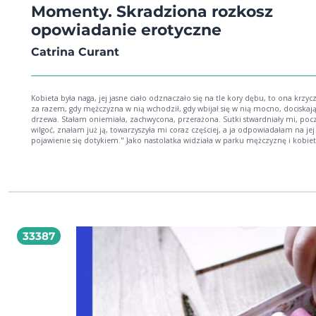
Momenty. Skradziona rozkosz
opowiadanie erotyczne
Catrina Curant
Kobieta była naga, jej jasne ciało odznaczało się na tle kory dębu, to ona krzyc
za razem, gdy mężczyzna w nią wchodził, gdy wbijał się w nią mocno, dociskaj
drzewa. Stałam oniemiała, zachwycona, przerażona. Sutki stwardniały mi, po
wilgoć, znałam już ją, towarzyszyła mi coraz częściej, a ja odpowiadałam na jej
pojawienie się dotykiem." Jako nastolatka widziała w parku mężczyznę i kobie
splecionych w miłosnym uścisku. Wtedy pierwszy raz poczuła się wolna od tego
wkładało jej w głowę konserwatywne środowisko. Chciała poczuć się jak obser
kobieta. To był moment. Chwilowe zatrzymanie świata i ucieczka. Ale wspomn
pozostało w niej na dłużej. Po dziesięciu latach nieobecności Margaret wraca d
miejscowości, w której spędziła młodość. Dziś zarządza biznesem i ma szansę
osiągnąć niebywały sukces. Wtedy w jej życiu pojawia się tajemniczy mężczyzna,
dawne wspomnienie odżywa. Czy tym razem pożądanie wygra z chęcią ucieczk
33387