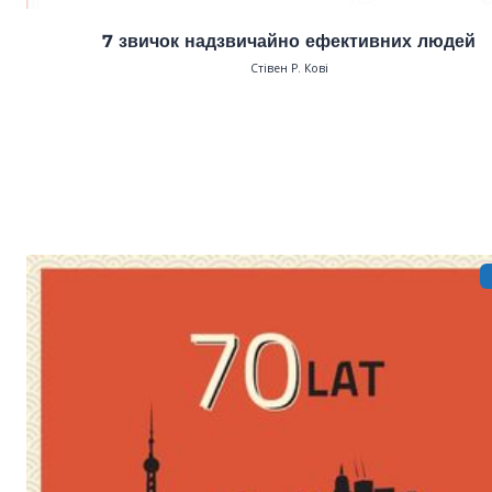
7 звичок надзвичайно ефективних людей
Стівен Р. Кові