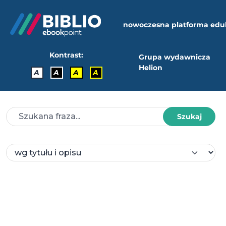
nowoczesna platforma edu
Kontrast:
Grupa wydawnicza
Helion
A
A
A
A
Szukaj