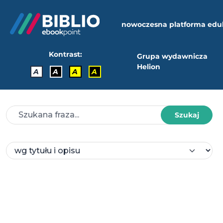
nowoczesna platforma edu
Kontrast:
Grupa wydawnicza
Helion
A
A
A
A
Szukaj