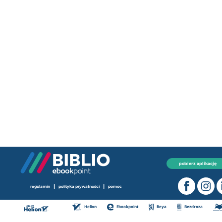
pobierz aplikację
|
|
regulamin
polityka prywatności
pomoc
Helion
Ebookpoint
Beya
Bezdroza