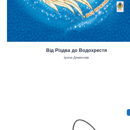
Від Різдва до Водохрестя
Ірина Демянова