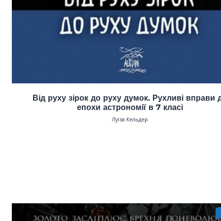
Від руху зірок до руху думок. Рухливі вправи 
епохи астрономії в 7 класі
Луїза Кельдер