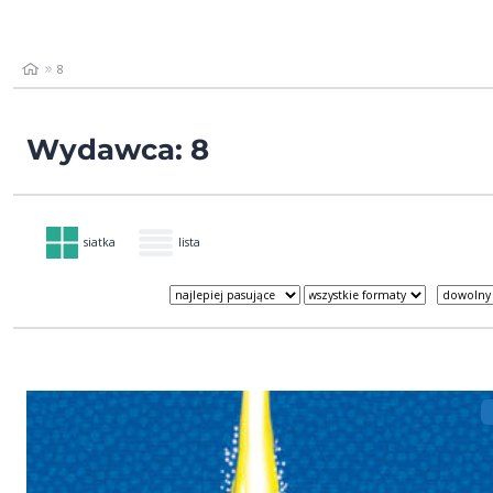
8
Wydawca: 8
siatka
lista