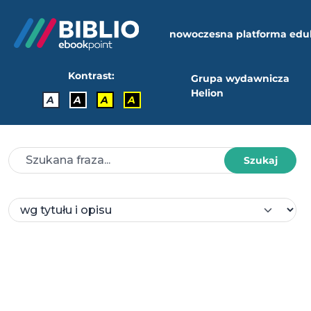
nowoczesna platforma edu
Kontrast:
Grupa wydawnicza
Helion
A
A
A
A
Szukaj