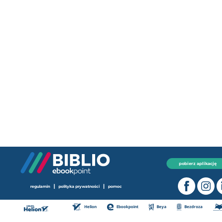
pobierz aplikację
|
|
regulamin
polityka prywatności
pomoc
Helion
Ebookpoint
Beya
Bezdroza