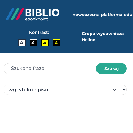
nowoczesna platforma edu
Kontrast:
Grupa wydawnicza
Helion
A
A
A
A
Szukaj