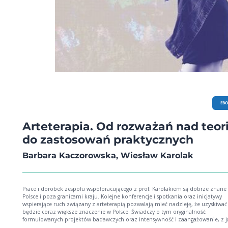
EB
Arteterapia. Od rozważań nad teor
do zastosowań praktycznych
Barbara Kaczorowska, Wiesław Karolak
Prace i dorobek zespołu współpracującego z prof. Karolakiem są dobrze znane
Polsce i poza granicami kraju. Kolejne konferencje i spotkania oraz inicjatywy
wspierające ruch związany z arteterapią pozwalają mieć nadzieję, że uzyskiwa
będzie coraz większe znaczenie w Polsce. Świadczy o tym oryginalność
formułowanych projektów badawczych oraz intensywność i zaangażowanie, z j
one realizowane. (z recenzji prof. W. Limont)