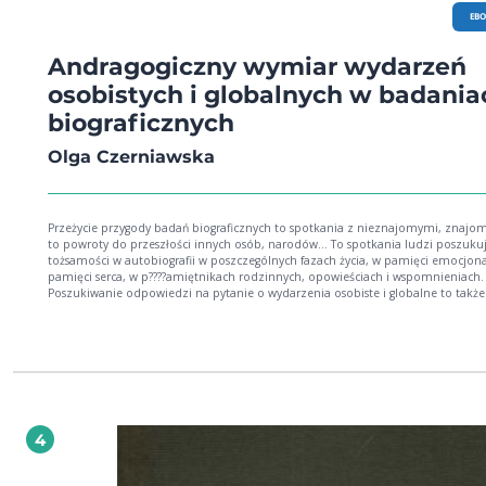
EB
Andragogiczny wymiar wydarzeń
osobistych i globalnych w badania
biograficznych
Olga Czerniawska
Przeżycie przygody badań biograficznych to spotkania z nieznajomymi, znajo
to powroty do przeszłości innych osób, narodów... To spotkania ludzi poszuku
tożsamości w autobiografii w poszczególnych fazach życia, w pamięci emocjona
pamięci serca, w p????amiętnikach rodzinnych, opowieściach i wspomnieniach.
Poszukiwanie odpowiedzi na pytanie o wydarzenia osobiste i globalne to także
pytanie o to, kim jest człowiek jako osoba i jaką rolę w jego tożsamości odgryw
wydarzenia osobiste i globalne wynikające z czasu historycznego, ale także jego
stosunek do czasu historycznego, wartości środowiska, w jakim wzrasta i jakie t
4