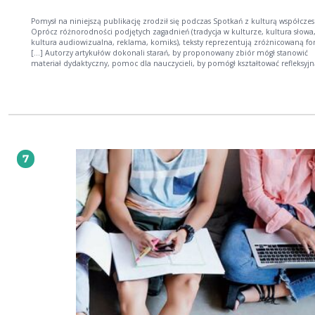
Pomysł na niniejszą publikację zrodził się podczas Spotkań z kulturą współczesną
Oprócz różnorodności podjętych zagadnień (tradycja w kulturze, kultura słowa
kultura audiowizualna, reklama, komiks), teksty reprezentują zróżnicowaną fo
[...] Autorzy artykułów dokonali starań, by proponowany zbiór mógł stanowić
materiał dydaktyczny, pomoc dla nauczycieli, by pomógł kształtować refleksyjn
krytyczną ocenę zjawisk współczesnej kultury. Mam nadzieję, że pozwala spojr
fenomen różnorakich aspektów kultury w sposób interdyscyplinarny (ze Wstępu
Beacie Lisowskiej udała się trudna sztuka uczynienia książki prawdziwym
podręcznikiem dla nauczycieli podejmujących w swej pracy wątki kulturoznawcz
omówione w tomie obszary to te sfery kultury współczesnej, z którą młodzi lu
spotykają się najczęściej. Problem polega na tym, że często brakuje im rozsąd
przewodnika, który nauczyłby ich, jak być świadomym i krytycznym odbiorcą 
i powiedział, dlaczego komiks jest (może być) wartościowym gatunkiem literack
7
Nauczyciele znajdą w niej scenariusze lekcji, ale także teksty analityczne. Z wszy
przy odrobinie dobrej woli mogą zrobić dobry użytek (z recenzji prof. Andrzeja
Pitrusa).