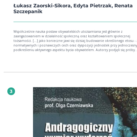
Łukasz Zaorski-Sikora, Edyta Pietrzak, Renata
Szczepanik
Współcześnie nauka postaw obywatelskich utożsamiana jest głównie z
zaangażowaniem w działalność społeczną oraz kształtowaniem społecznej
tożsamości. [...] jako konieczne jawi się dzisiaj budowanie określonego etosu -
normatywnych i poznawczych cech oraz dyspozycji jednostek przy jednoczes
podkreśleniu aktywnego aspektu bycia obywatelem. Autorzy podjęli się próby
wykazania, że mimo zmieniającej się rzeczywistości zasadnicze wartości stano
funkcjonowaniu społecznym człowieka są trwałe. Zagadnienie to ma szczególn
znaczenie, kiedy analizie poddawane jest życie obywatelskie. [...] Cele wychow
obywatelskiego koncentrują się na wyposażaniu ucznia w wiadomości, wyrabia
umiejętności i kształtowaniu postaw, natomiast sfera wartości jest w nich
bagatelizowana. W konsekwencji tak przygotowany młody obywatel posiada w
dotyczącą formalno prawnych aspektów życia w społeczeństwie demokratyczn
natomiast nie czuje potrzeby zaangażowania w nie. Jednakże nawet rozległa w
3
zdobyta w procesie kształcenia szkolnego nie przekłada się wprost na wysoki st
aktywności obywatelskiej uczniów.