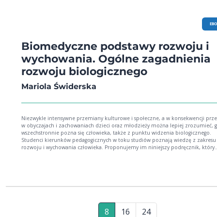
EB
Biomedyczne podstawy rozwoju i
wychowania. Ogólne zagadnienia
rozwoju biologicznego
Mariola Świderska
Niezwykle intensywne przemiany kulturowe i społeczne, a w konsekwencji prz
w obyczajach i zachowaniach dzieci oraz młodzieży można lepiej zrozumieć, 
wszechstronnie pozna się człowieka, także z punktu widzenia biologicznego.
Studenci kierunków pedagogicznych w toku studiów poznają wiedzę z zakresu
rozwoju i wychowania człowieka. Proponujemy im niniejszy podręcznik, który
omawia ogólne zagadnienia rozwoju biologicznego człowieka oraz przedstawi
całokształt przemian, jakim współcześnie podlegają ludzie.
8
16
24