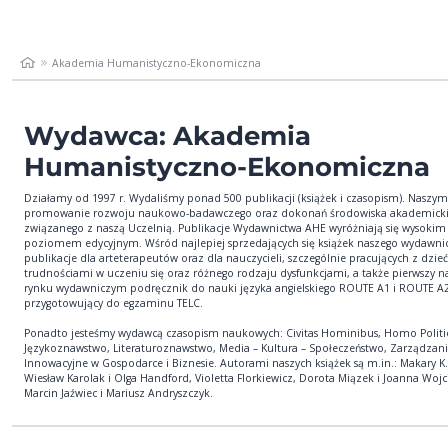
Akademia Humanistyczno-Ekonomiczna
Wydawca: Akademia
Humanistyczno-Ekonomiczna
Działamy od 1997 r. Wydaliśmy ponad 500 publikacji (książek i czasopism). Naszym
promowanie rozwoju naukowo-badawczego oraz dokonań środowiska akademick
związanego z naszą Uczelnią. Publikacje Wydawnictwa AHE wyróżniają się wysokim
poziomem edycyjnym. Wśród najlepiej sprzedających się książek naszego wydawni
publikacje dla arteterapeutów oraz dla nauczycieli, szczególnie pracujących z dzie
trudnościami w uczeniu się oraz różnego rodzaju dysfunkcjami, a także pierwszy n
rynku wydawniczym podręcznik do nauki języka angielskiego ROUTE A1 i ROUTE A2
przygotowujący do egzaminu TELC.
Ponadto jesteśmy wydawcą czasopism naukowych: Civitas Hominibus, Homo Politi
Językoznawstwo, Literaturoznawstwo, Media – Kultura – Społeczeństwo, Zarządzan
Innowacyjne w Gospodarce i Biznesie. Autorami naszych książek są m.in.: Makary K. 
Wiesław Karolak i Olga Handford, Violetta Florkiewicz, Dorota Miązek i Joanna Woj
Marcin Jaźwiec i Mariusz Andryszczyk.