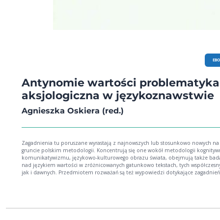
EB
Antynomie wartości problematyka
aksjologiczna w językoznawstwie
Agnieszka Oskiera (red.)
Zagadnienia tu poruszane wyrastają z najnowszych lub stosunkowo nowych na
gruncie polskim metodologii. Koncentrują się one wokół metodologii kognityw
komunikatywizmu, językowo-kulturowego obrazu świata, obejmują także bad
nad językiem wartości w zróżnicowanych gatunkowo tekstach, tych współczesn
jak i dawnych. Przedmiotem rozważań są też wypowiedzi dotykające zagadnień
aksjologicznych w mediach takich jak: prasa, radio, telewizja oraz internet.