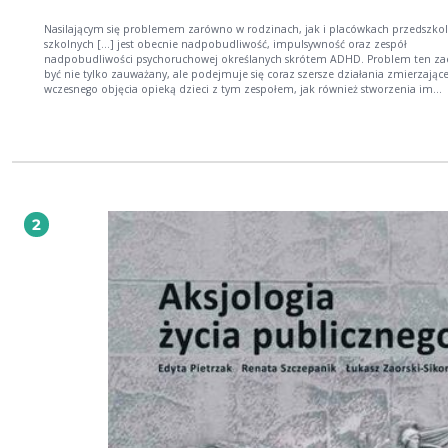
Nasilającym się problemem zarówno w rodzinach, jak i placówkach przedszkol
szkolnych [...] jest obecnie nadpobudliwość, impulsywność oraz zespół
nadpobudliwości psychoruchowej określanych skrótem ADHD. Problem ten za
być nie tylko zauważany, ale podejmuje się coraz szersze działania zmierzając
wczesnego objęcia opieką dzieci z tym zespołem, jak również stworzenia im
odpowiednich warunków, aby mogły w sposób jak najpełniejszy stać się
współuczestnikami życia społecznego. Książka ta może spełnić to zadanie poza
informacyjnym, teoretycznym został podjęty przez współautorów trud
zaprezentowania indywidualnie przedstawionych prób rozwiązań trudności
występujących w pracy z dzieckiem z zespołem nadpobudliwości psychoruchow
Praktyczna część stanowi istotny wkład w niesienie pomocy nauczycielom,
terapeutom i rodzicom w pokonywaniu trudności i wyznaczaniu celów działań
wspomagających. Jestem pewien, iż książka będzie istotnym wkładem z jednej strony
2
w przedstawienie w oparciu o rzetelne opracowania najnowszych i bardzo
konkretnych czynników mogących mieć wpływ na występowanie zespołu
nadpobudliwości psychoruchowej, z drugiej strony ukazaniem możliwości i
perspektywy praktycznie ukierunkowanej modelowej pracy z dzieckiem i jego
rodziną.