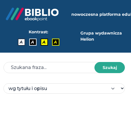
nowoczesna platforma edu
Kontrast:
Grupa wydawnicza
Helion
A
A
A
A
Szukaj