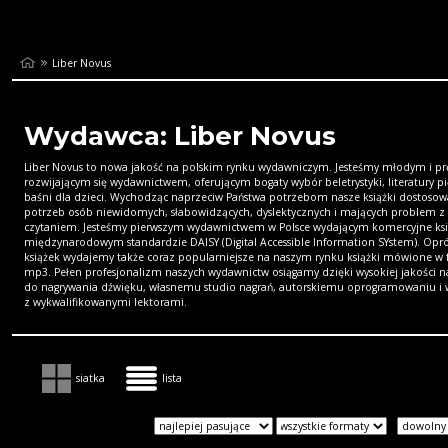
Liber Novus
Wydawca: Liber Novus
Liber Novus to nowa jakość na polskim rynku wydawniczym. Jesteśmy młodym i pr
rozwijającym się wydawnictwem, oferującym bogaty wybór beletrystyki, literatury pi
baśni dla dzieci. Wychodząc naprzeciw Państwa potrzebom nasze książki dostosow
potrzeb osób niewidomych, słabowidzących, dyslektycznych i mających problem z
czytaniem. Jesteśmy pierwszym wydawnictwem w Polsce wydającym komercyjne ksi
międzynarodowym standardzie DAISY (Digital Accessible Information SYstem). Opró
książek wydajemy także coraz popularniejsze na naszym rynku książki mówione w 
mp3. Pełen profesjonalizm naszych wydawnictw osiągamy dzięki wysokiej jakości 
do nagrywania dźwięku, własnemu studio nagrań, autorskiemu oprogramowaniu i 
z wykwalifikowanymi lektorami.
siatka
lista