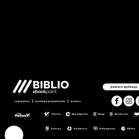
pobierz aplikację
|
|
regulamin
polityka prywatności
pomoc
Helion
Ebookpoint
Beya
Bezdroza
Sensus
Onepress
Videopoint
Editio