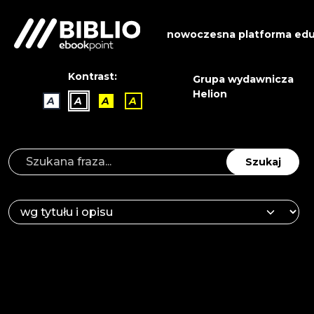
nowoczesna platforma edu
Kontrast:
Grupa wydawnicza
Helion
A
A
A
A
Szukaj