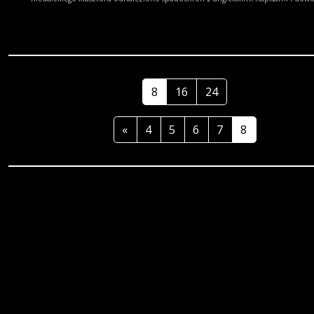
miejscowego oddziału Armii Krajowej Rokita łączy to z osobą przybysza. Kiedy
partyzantom zaczyna palić się grunt pod nogami, Rokita zwraca się do Alberta
pomoc... Na podstawie tej książki nakręcono film Akcja Brutus z Zygmuntem
Huebnerem w roli głównej.
8
16
24
«
4
5
6
7
8