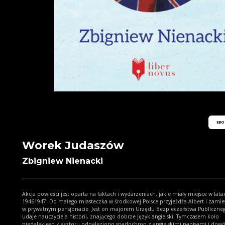
EBO
Worek Judaszów
Zbigniew Nienacki
Akcja powieści jest oparta na faktach i wydarzeniach, jakie miały miejsce w lata
19461947. Do małego miasteczka w środkowej Polsce przyjeżdża Albert i zamieszkuje
w prywatnym pensjonacie. Jest on majorem Urzędu Bezpieczeństwa Publiczneg
udaje nauczyciela historii, znającego dobrze język angielski. Tymczasem koło
niedalekiego klasztoru odnaleziono spadochron z angielskimi napisami i dow