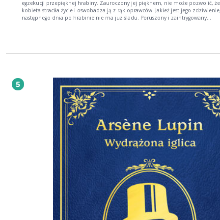
egzekucji przepięknej hrabiny. Zauroczony jej pięknem, nie może pozwolić, ż
kobieta straciła życie i oswobadza ją z rąk oprawców. Jakież jest jego zdziwienie
następnego dnia po hrabinie nie ma już śladu. Poruszony i zaintrygowany
rozpoczyna poszukiwania, których finał okaże się dla niego wielce nieoczekiwa
Maurice Leblanc z kunsztem plecie intrygę, zabierając czytelnika do Paryża koń
dziewiętnastego wieku. Powoli rodzi się dżentelmen włamywacz, który swoich 
nigdy nie splami krwią. Na platformie Netflix czeka serial inspirowany przygodami
Arsenea Lupina.
5