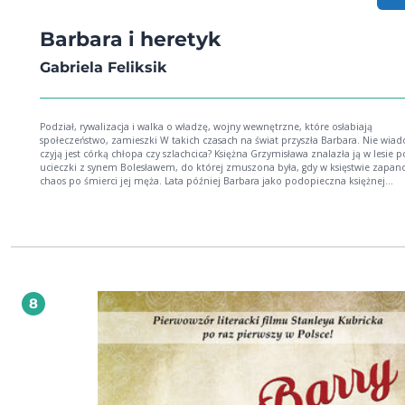
Barbara i heretyk
Gabriela Feliksik
Podział, rywalizacja i walka o władzę, wojny wewnętrzne, które osłabiają
społeczeństwo, zamieszki W takich czasach na świat przyszła Barbara. Nie wia
czyją jest córką chłopa czy szlachcica? Księżna Grzymisława znalazła ją w lesie podczas
ucieczki z synem Bolesławem, do której zmuszona była, gdy w księstwie zapan
chaos po śmierci jej męża. Lata później Barbara jako podopieczna księżnej
Kunegundy, żony Bolesława, poznaje Tomasza niewiernego Katara z Francji. Gdy pod
jego adresem padają zarzuty o herezję, Barbara by ratować jego życie zgadza się na
niemoralną propozycję księcia Bolesława. Uwikłana w sieć kłamstw i nieporozumień
próbuje na własną rękę znaleźć szczęście. Czy odszuka prawdziwą miłość?
8