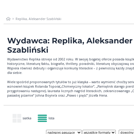
Replika, Aleksander Szabliński
Wydawca: Replika, Aleksander
Szabliński
Wydawnictwo Replika istnieje od 2002 roku. W swojej bogatej ofercie posiada książk
historyczne, literaturę faktu, biografie, thrillery, poradniki, literaturę obyczajową or
Wspiera również debiuty i organizuje konkursy literackie – z pewnością każdy znajd
dla siebie.
Wiele spośród proponowanych tytułów to już klasyka – warto wymienić choćby seri
wznowień książek Rolanda Topora(„Chimeryczny lokator”, „Pamiętnik starego pierd
przygotowaniu następne), laureata licznych nagród literackich, zekranizowanego „
pasiastej piżamie” Johna Boyne'a oraz „Prawo i pięść” Józefa Hena.
siatka
lista