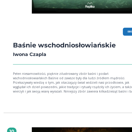
EB
Baśnie wschodniosłowiańskie
Iwona Czapla
Pełen niesamowitości, pięknie zilustrowany zbiór baśni i podań
wschodniosłowiańskich Baśnie od zawsze były dla ludzi źródłem mądrości.
Przekazywały wiedzę o tym, jak otaczający świat widzieli nasi przodkowie, jak
wyglądał ich dzień powszedni, jakie tradycje i rytuały rządziły ich życiem, a takż
wierzyli i jak swoją wiarę wyrażali. Niniejszy zbiór zawiera kilkadziesiąt baśni i bajek z
kultury Słowian Wschodnich. Napotkacie w nich Babę Jagę jedną z najważniejszych
postaci słowiańskiego folkloru, Kościeja Nieśmiertelnego czarny charakter ze
starosłowiańskich podań ludowych, a także wiele innych niesamowitych postaci,
choćby żmija, błotniaka, upiora czy rusałkę. Ale Baśnie wschodniosłowiańskie to nie
tylko fascynujące stworzenia z mitologii słowiańskiej. To też absolutnie piękne st
niezwykłe zwyczaje ludowe i specyficzny, nierzadko czarny humor. To również
zaproszenie w leśne ostępy, dawne wsie, zaklęte miasta, gdzie można poznać
magiczną moc żywej wody i usłyszeć dźwięki zaczarowanej sopiłki.
10