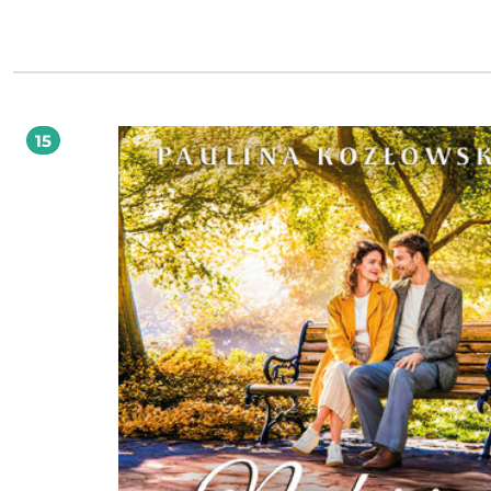
niekoniecznie ma ochotę czuwać nad zdrowiem i życiem jakiegoś zarozumiał
biznesmena. Szczególnie teraz, gdy mierzy się z własnymi problemami. Od po
relacja Igi i Wojtka jest pełna napięć, a współpracy nie ułatwia wyczuwalna mię
nimi chemia. Czy uda im się dojść do porozumienia?
15