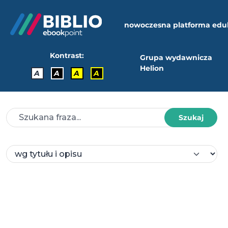
nowoczesna platforma edu
Kontrast:
Grupa wydawnicza
Helion
A
A
A
A
Szukaj