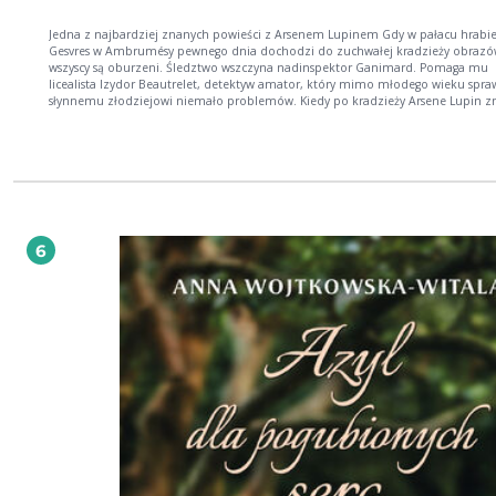
Jedna z najbardziej znanych powieści z Arsenem Lupinem Gdy w pałacu hrabiego de
Gesvres w Ambrumésy pewnego dnia dochodzi do zuchwałej kradzieży obrazó
wszyscy są oburzeni. Śledztwo wszczyna nadinspektor Ganimard. Pomaga mu
licealista Izydor Beautrelet, detektyw amator, który mimo młodego wieku spra
słynnemu złodziejowi niemało problemów. Kiedy po kradzieży Arsene Lupin znika,
nikt nie podejrzewa, że tak naprawdę gra toczy się nie o obrazy Rubensa, ale o
legendarną Wydrążoną iglicę w Étretat, w której ukryto fortunę królów Francji. Arsene
Lupin znów intryguje, bawi i zaskakuje nie tylko na kartach książki. Na platformie
Netflix czeka serial inspirowany przygodami dżentelmena włamywacza.
6