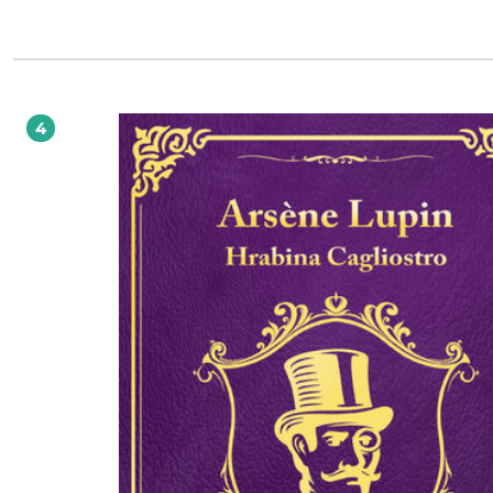
któregoś wieczoru dochodzi między nimi do szczerej rozmowy, w wyniku któr
obiecują sobie żyć w przyjaźni. Kiedy Kordian zaprasza Ninę do swej pracowni, ta z
przerażeniem odkrywa, że na wszystkich namalowanych przez niego płótnach
widnieje jej wizerunek. Edyta Świętek po raz kolejny zabiera nas w podróż pełną
magii, miłosnych rozterek i życia namalowanego całą paletą barw. Autorka
udowadnia również, że prawdziwe przeznaczenie odnajdzie drogę do naszego 
wcześniej czy później. To historia w niebanalnym stylu, obok której nie można 
4
obojętnie. Justyna Leśniewicz, Książko, miłości moja