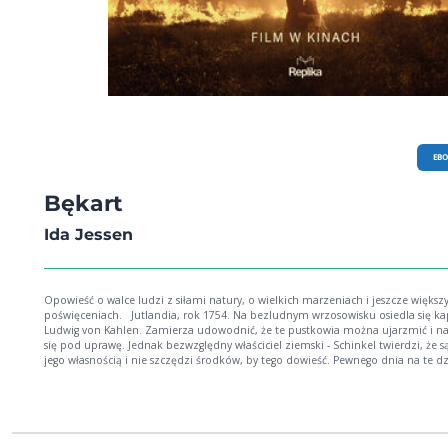
EB
Bękart
Ida Jessen
Opowieść o walce ludzi z siłami natury, o wielkich marzeniach i jeszcze większ
poświęceniach. Jutlandia, rok 1754. Na bezludnym wrzosowisku osiedla się kapitan
Ludwig von Kahlen. Zamierza udowodnić, że te pustkowia można ujarzmić i n
się pod uprawę. Jednak bezwzględny właściciel ziemski - Schinkel twierdzi, że s
jego własnością i nie szczędzi środków, by tego dowieść. Pewnego dnia na te dz
tereny przybywa również tajemnicza Ann Barbara. Rozpoczyna się burzliwa i
dramatyczna historia o zemście, miłości, zatraceniu i złu w najczystszej postaci. 
podstawie powieści został nakręcony duński kandydat do Oscara z Madsem
Mikkelsenem w roli głównej.