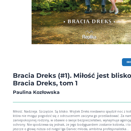
EB
Bracia Dreks (#1). Miłość jest blisko
Bracia Dreks, tom 1
Paulina Kozłowska
Miłość. Nadzieja. Szczęście. Są blisko. Wojtek Dreks niedawno spędził noc z kobietą,
która nie mogąc pogodzić się z odrzuceniem zaczyna go prześladować. Za namową
zaniepokojonej rodziny, w obawie o swoje bezpieczeństwo, wynajmuje agencj
ochrony. Nie spodziewa się jednak, że jego bodyguardem zostanie kobieta, i to
jeszcze o głowę niższa od niego! Iga Daniec młoda, ambitna profesjonalistka