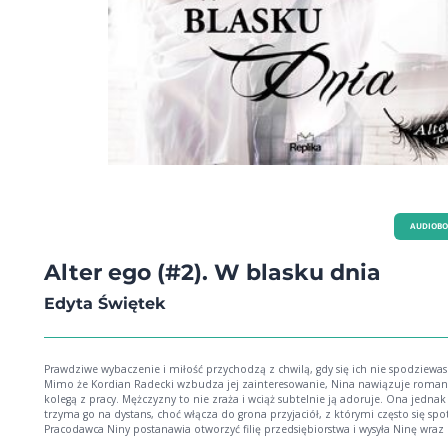
AUDIOB
Alter ego (#2). W blasku dnia
Edyta Świętek
Prawdziwe wybaczenie i miłość przychodzą z chwilą, gdy się ich nie spodziewas
Mimo że Kordian Radecki wzbudza jej zainteresowanie, Nina nawiązuje roman
kolegą z pracy. Mężczyzny to nie zraża i wciąż subtelnie ją adoruje. Ona jednak
trzyma go na dystans, choć włącza do grona przyjaciół, z którymi często się spo
Pracodawca Niny postanawia otworzyć filię przedsiębiorstwa i wysyła Ninę wraz 
Kordianem na rekonesans do Szczecina. Oboje pracowicie spędzają tam czas, 