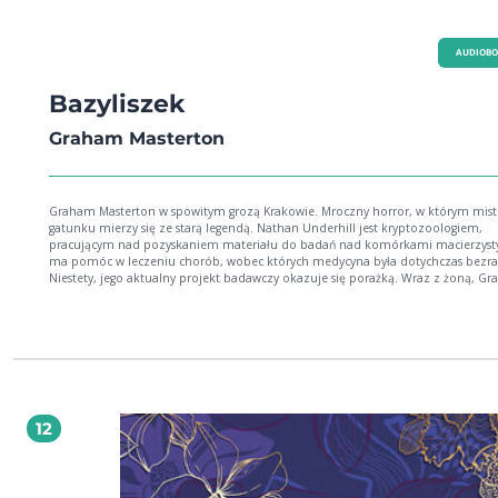
AUDIOB
Bazyliszek
Graham Masterton
Graham Masterton w spowitym grozą Krakowie. Mroczny horror, w którym mist
gatunku mierzy się ze starą legendą. Nathan Underhill jest kryptozoologiem,
pracującym nad pozyskaniem materiału do badań nad komórkami macierzyst
ma pomóc w leczeniu chorób, wobec których medycyna była dotychczas bezr
Niestety, jego aktualny projekt badawczy okazuje się porażką. Wraz z żoną, Gra
dokonują wkrótce odkrycia, iż komuś udało się ożywić jedną z tajemniczych ist
bazyliszka. Tą osobą jest doktor Zauber, który jednak zamiast nauki, do osiągni
celów wykorzystuje alchemię i czarną magię. Kiedy po starciu z bazyliszkiem G
zapada w śpiączkę, a doktor Zauber znika bez śladu, Underhillowi przybywa n
pomoc młoda dziennikarka. Razem udają się do Krakowa, gdzie podobno ukry
szalony doktor. Rozpoczyna się wyścig z czasem, a po piętach depcze im przer
bestia, która zdolna jest zabijać samym spojrzeniem.
12