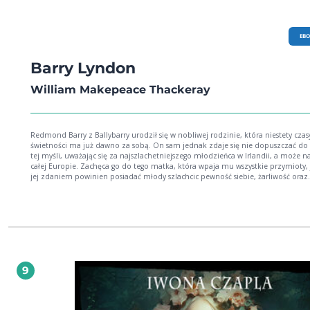
EB
Barry Lyndon
William Makepeace Thackeray
Redmond Barry z Ballybarry urodził się w nobliwej rodzinie, która niestety czas
świetności ma już dawno za sobą. On sam jednak zdaje się nie dopuszczać do 
tej myśli, uważając się za najszlachetniejszego młodzieńca w Irlandii, a może 
całej Europie. Zachęca go do tego matka, która wpaja mu wszystkie przymioty, 
jej zdaniem powinien posiadać młody szlachcic pewność siebie, żarliwość oraz
oczywiście znajomość dworskich manier. Redmond, przeżywszy swoją pierwszą
przygodę oraz pierwsze rozczarowanie, postanawia wyjechać z domu, aby zdo
należne mu miejsce wśród arystokracji. Zamierza zyskać fortunę i uznanie, i g
jest w tym celu podjąć wszelkie środki, nie zważając na nic ani na nikogo. Barry
Lyndon to powieść łotrzykowska, po raz pierwszy opublikowana w formie seria
prasowego w 1844 roku. W Polsce ukazuje się po raz pierwszy! Na jej podstawie
Stanley Kubrick nakręcił nagrodzony czterema Oskarami film!
9