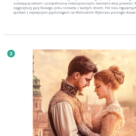
ociekającej seksem i przepełnionej niebezpiecznymi zwrotami akcji powieści. 
najgorętszej pary Nowego Jorku rozkwita z każdym dniem. Pół roku regularnyc
spotkań z najlepszymi psychologami na Wschodnim Wybrzeżu pomogło Alexa
w uporaniu się z demonami przeszłości. Mężczyzna znów jest gotowy do kolej
podróży, w którą wyrusza razem z Elizabeth. Młodzi kochankowie są przekonan
tym razem będą w stanie zapanować nad osobliwą przypadłością Alexandra, j
jeszcze nie zdają sobie sprawy z czyhających na nich zagrożeń. 18+
2