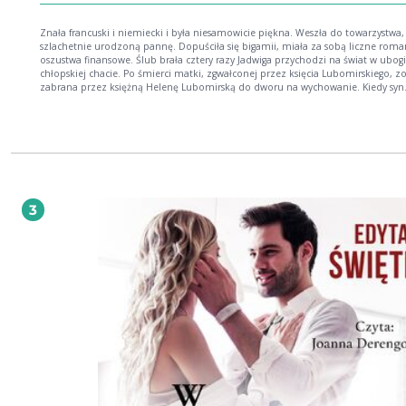
Znała francuski i niemiecki i była niesamowicie piękna. Weszła do towarzystwa,
szlachetnie urodzoną pannę. Dopuściła się bigamii, miała za sobą liczne roma
oszustwa finansowe. Ślub brała cztery razy Jadwiga przychodzi na świat w ubogi
chłopskiej chacie. Po śmierci matki, zgwałconej przez księcia Lubomirskiego, zo
zabrana przez księżną Helenę Lubomirską do dworu na wychowanie. Kiedy syn
księżnej zaczyna interesować się Jadwigą, ta wydaje ją szybko za mąż za zwykłe
chłopa. Dziewczyna postanawia od niego uciec i zrobić wszystko, byleby wyrwać
swojego chłopskiego życia. Oparta na faktach historia pięknej chłopki z Kolbuszowej,
która podbiła europejskie salony i wywołała skandal na międzynarodową skalę.
Gorący romans w barokowej scenerii pełnej przepychu, władzy i intryg. Katarzyna
Majewska-Ziemba autorka Sagi kresowej i Lwowskiej opowieści
3