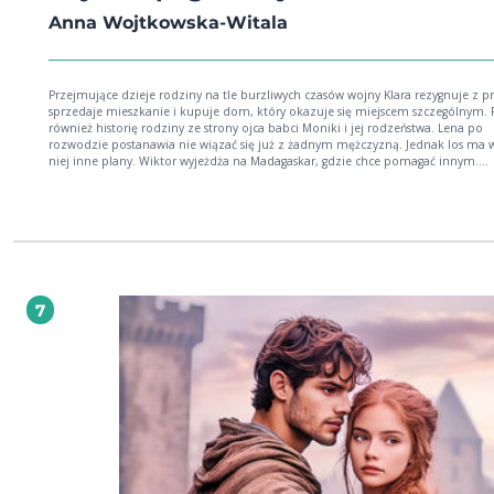
Anna Wojtkowska-Witala
Przejmujące dzieje rodziny na tle burzliwych czasów wojny Klara rezygnuje z pracy,
sprzedaje mieszkanie i kupuje dom, który okazuje się miejscem szczególnym. 
również historię rodziny ze strony ojca babci Moniki i jej rodzeństwa. Lena po
rozwodzie postanawia nie wiązać się już z żadnym mężczyzną. Jednak los ma
niej inne plany. Wiktor wyjeżdża na Madagaskar, gdzie chce pomagać innym.
Niespodziewany wypadek sprawia, że musi wrócić do Polski. Co łączy tę trójkę? 
życie zaskoczyło Klarę, Lenę i Wiktora, weryfikując ich plany? Losy wielu pokoleń
zebrane klamrą subtelnej narracji. Z typową dla autorki wrażliwością poznaje
historię rodziny sięgającą wojennej zawieruchy. Uświadamiamy sobie, że żaden
człowiek nie żyje w oderwaniu od innych. Wszyscy jesteśmy sumą dobrych i zły
uczynków naszych przodków. Ciąży na nas odpowiedzialność nie tylko za własn
ale i za tych, którzy przyjdą po nas. Wzruszająca opowieść o poszukiwaniu wła
korzeni. Zatrzymuje koło czasu i pozwala upamiętnić wspomnienia. Żaneta Pawlik,
7
autorka książek: Za zasłoną milczenia, Światło po zmierzchu, Tamarynt. Marzą
lepszym jutrze oraz Mowy nie ma!