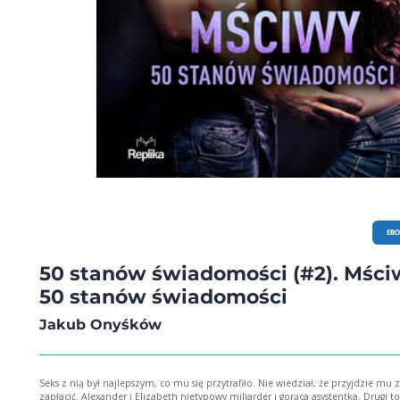
EB
50 stanów świadomości (#2). Mści
50 stanów świadomości
Jakub Onyśków
Seks z nią był najlepszym, co mu się przytrafiło. Nie wiedział, że przyjdzie mu 
zapłacić. Alexander i Elizabeth nietypowy miliarder i gorąca asystentka. Drugi tom