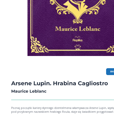
EB
Arsene Lupin. Hrabina Cagliostro
Maurice Leblanc
Poznaj początki kariery słynnego dżentelmena włamywacza Arsene Lupin, występujący
pod przybranym nazwiskiem hrabiego Roula, staje się świadkiem przygotowań