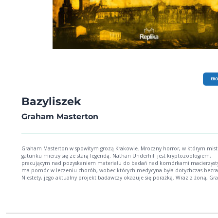
EB
Bazyliszek
Graham Masterton
Graham Masterton w spowitym grozą Krakowie. Mroczny horror, w którym mist
gatunku mierzy się ze starą legendą. Nathan Underhill jest kryptozoologiem,
pracującym nad pozyskaniem materiału do badań nad komórkami macierzyst
ma pomóc w leczeniu chorób, wobec których medycyna była dotychczas bezr
Niestety, jego aktualny projekt badawczy okazuje się porażką. Wraz z żoną, Gra
dokonują wkrótce odkrycia, iż komuś udało się ożywić jedną z tajemniczych ist
bazyliszka. Tą osobą jest doktor Zauber, który jednak zamiast nauki, do osiągni
celów wykorzystuje alchemię i czarną magię. Kiedy po starciu z bazyliszkiem G
zapada w śpiączkę, a doktor Zauber znika bez śladu, Underhillowi przybywa n
pomoc młoda dziennikarka. Razem udają się do Krakowa, gdzie podobno ukry