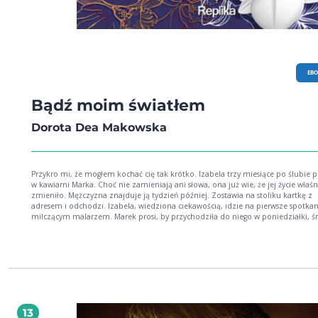
EB
Bądź moim światłem
Dorota Dea Makowska
Przykro mi, że mogłem kochać cię tak krótko. Izabela trzy miesiące po ślubie 
w kawiarni Marka. Choć nie zamieniają ani słowa, ona już wie, że jej życie właśn
zmieniło. Mężczyzna znajduje ją tydzień później. Zostawia na stoliku kartkę z
adresem i odchodzi. Izabela, wiedziona ciekawością, idzie na pierwsze spotkan
milczącym malarzem. Marek prosi, by przychodziła do niego w poniedziałki, śr
piątki. W tym czasie kobieta staje się nie tylko jego muzą, ale i światłem
prowadzącym go przez trudne godziny. Oboje mają wrażenie, jakby znali się od
historii opowiadanych nocą i niepozornych gestów wyłaniają się troska, czułość 
niedowierzanie, że odnaleźli się tak późno. Tyle jeszcze chcieliby przeżyć, tak w
mają sobie do powiedzenia, ale wiedzą, że goni ich czas. Któregoś razu Izabela
dostaje list: Dobranoc Izabelo. Będę śnił o Tobie. Wspominał Twoje światło.
Wieczności nie wystarczy, by zapomnieć Ciebie. Twój Marek
13