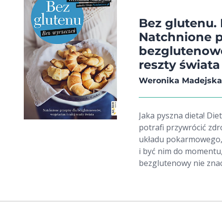
zasad gramatyki języ
tabel - estetycznych, 
Bez glutenu.
szesnastu rozdziałów 
Natchnione p
gramatycznych, zesta
bezglutenowc
gradacji trudności ora
reszty świata
przygotowana tak, aby
bezproblemowo. Nigdy więcej koszmarów z "der-die-dasem" w roli
Weronika Madejska
głównej? Z Banalną gr
Jaka pyszna dieta! Di
potrafi przywrócić zd
układu pokarmowego, 
i być nim do momentu,
bezglutenowy nie znacz
Tę prawdę stara się p
książce — utalentowan
lat temu sama musiała
świadomie przestała jeś