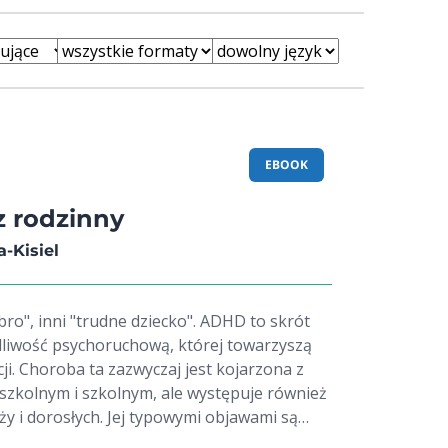
EBOOK
 rodzinny
-Kisiel
ro", inni "trudne dziecko". ADHD to skrót
liwość psychoruchową, której towarzyszą
i. Choroba ta zazwyczaj jest kojarzona z
szkolnym i szkolnym, ale występuje również
ży i dorosłych. Jej typowymi objawami są
, impulsywność i problemy ze skupieniem