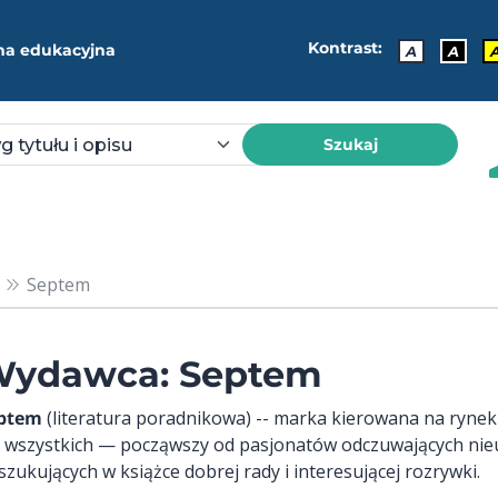
Kontrast:
ma edukacyjna
A
A
Szukaj
Septem
ydawca: Septem
ptem
(literatura poradnikowa) -- marka kierowana na ryne
a wszystkich — począwszy od pasjonatów odczuwających nie
szukujących w książce dobrej rady i interesującej rozrywki.