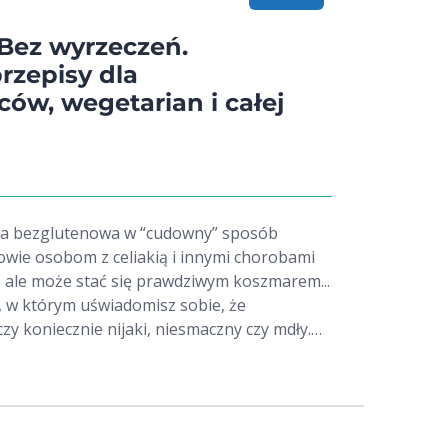
ka niemieckiego pogrupowanych w postaci
przejrzystych i zrozumiałych. W każdym z
 Bez wyrzeczeń.
podręcznika znajduje się zwięzły opis zasad
rzepisy dla
w ćwiczeń opracowanych z uwzględnieniem
ów, wegetarian i całej
z test sprawdzający wiedzę. Książka została
 nauka odbywała się szybko, sprawnie i
amatyką języka niemieckiego to możliwe!
eta bezglutenowa w “cudowny” sposób
rowie osobom z celiakią i innymi chorobami
ale może stać się prawdziwym koszmarem...
 w którym uświadomisz sobie, że
y koniecznie nijaki, niesmaczny czy mdły.
rzekazać na swoim blogu — a teraz także i w
a eksperymentatorka kulinarna, która kilka
 na zawsze odstawić gluten. Potem
ć także mięso. I dziś wcale tego nie żałuje!