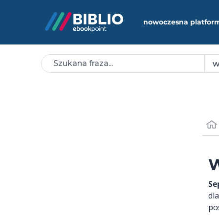
nowoczesna platfor
W
Se
dl
po