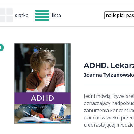
siatka
lista
1
ADHD. Lekarz
Joanna Tylżanowska
Jedni mówią "żywe sreb
oznaczający nadpobud
zaburzenia koncentracj
dziećmi w wieku przed
u dorastającej młodzie
nadmierna ruchliwość