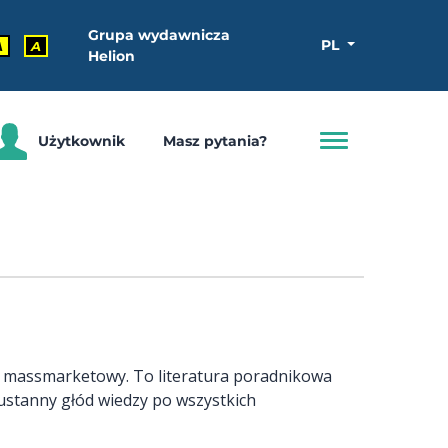
Grupa wydawnicza
PL
A
A
Helion
Użytkownik
Masz pytania?
k massmarketowy. To literatura poradnikowa
ustanny głód wiedzy po wszystkich