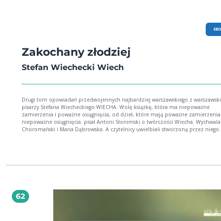
EB
Zakochany złodziej
Stefan Wiechecki Wiech
Drugi tom opowiadań przedwojennych najbardziej warszawskiego z warszawsk
pisarzy Stefana Wiecheckiego WIECHA. Wolę książkę, która ma niepoważne
zamierzenia i poważne osiągnięcia, od dzieł, które mają poważne zamierzenia 
niepoważne osiągnięcia. pisał Antoni Słonimski o twórczości Wiecha. Wychwalal
Choromański i Maria Dąbrowska. A czytelnicy uwielbiali stworzoną przez niego
warszawską gwarę. W tym tomie zebraliśmy opowiadania z trzech ostatnich ksi
jakie Stefan Wiechecki wydał przed wojną czyli w Syrenie w sztywniaku, Ja Panu
pokażę! oraz Piecyk i S-ka. Pominęliśmy tutaj opowiadania o tematyce żydowski
bowiem znajdą się w kolejnych tomach naszej edycji czyli w książkach: Mąż za 
złotych, Glowa spod łóżka i Trup przy telefonie. W osobnym tomie opublikuje
reportaże wydane przez Wiecha w tych 3 wymienionych przedwojennych tytuła
Znajdą się one w tomie Jesień na Kercelaku.
62