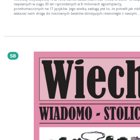
napisanych w ciągu 30 lat i sprzedanych w 8 milionach egzemplarzy,
przetłumaczonych na 17 języków. Jego wielką zasługą jest to, że potrafił jak nik
wskazać nam drogę do nieznanych światów istniejących równolegle z naszym.
Inspiracją dla Castanedy było jego spotkanie i niezwykłe szkolenie u indiańskie
czarownika Juan Matusa z plemienia Yaqui, z Meksyku. Po tym, spotkaniu
opublikował Nauki don Juana, a Wewnętrzny ogień to powrót do spotkań i ro
don Juanem odbywających się w stanie podwyższonej świadomości. Przedstawi
tym tomie trzy wielkie umiejętności indiańskich wojowników: "widzenie", "śni
oraz "podchodzenie". Rozrózniaa dwie strony wiedzy wynikające z faktu, iż cz
posiada dwa rodzaje świadomości, przy czym pierwszą, racjonalną nazywa pr
stroną, natomiast tajemna strona psychiki - to strona lewa. Właśnie w podróż w
58
rejony prowadzi nas Castaneda w tej książce