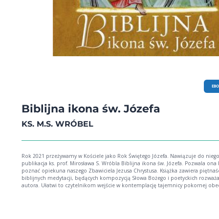
EB
Biblijna ikona św. Józefa
KS. M.S. WRÓBEL
Rok 2021 przeżywamy w Kościele jako Rok Świętego Józefa. Nawiązuje do nieg
publikacja ks. prof. Mirosława S. Wróbla Biblijna ikona św. Józefa. Pozwala ona 
poznać opiekuna naszego Zbawiciela Jezusa Chrystusa. Książka zawiera piętnaś
biblijnych medytacji, będących kompozycją Słowa Bożego i poetyckich rozważ
autora. Ułatwi to czytelnikom wejście w kontemplację tajemnicy pokornej obe
św. Józefa w życiu Pana i Kościoła. Dopełnieniem tekstu są ilustracje witraży, iko
krajobrazów Ziemi Świętej, pochodzące z archiwum Sióstr Karmelitanek z Bet
Całość - Słowo Boże, poezja i obraz zachęcają do głębokiego spotkania z Patr
roku 2021 i z samym Jezusem.