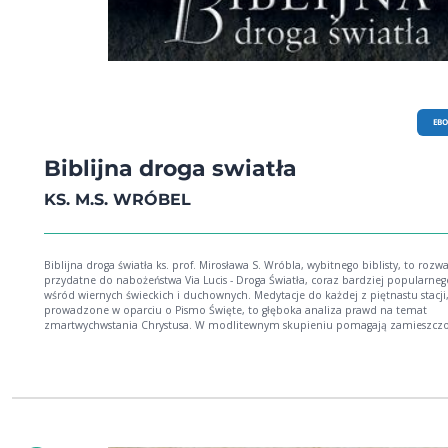
EB
Biblijna droga swiatła
KS. M.S. WRÓBEL
Biblijna droga światła ks. prof. Mirosława S. Wróbla, wybitnego biblisty, to rozw
przydatne do nabożeństwa Via Lucis - Droga Światła, coraz bardziej popularneg
wśród wiernych świeckich i duchownych. Medytacje do każdej z piętnastu stacji
prowadzone w oparciu o Pismo Święte, to głęboka analiza prawd na temat
zmartwychwstania Chrystusa. W modlitewnym skupieniu pomagają zamieszcz
publikacji: utwory poetyckie autora pozycji, fotografie przyrody i Ziemi Świętej
obrazy słynnych artystów. Książka napisana jest prostym i przystępnym językiem
ułatwia modlitwę i intymne spotkanie ze zmartwychwstałym Panem. Publikacj
zamykają modlitwy związane z okresem wielkanocnym: Litania do Chrystusa
Zmartwychwstałego, Koronka do Jezusa Zmartwychwstałego oraz Nowenna Spo
ze Zmartwychwstałym.