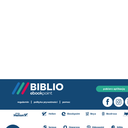
pobierz aplikację
|
|
regulamin
polityka prywatności
pomoc
Helion
Ebookpoint
Beya
Bezdroza
Sensus
Onepress
Videopoint
Editio