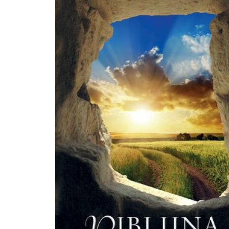
traktowanej, jako piąta Ewangelia. Autor swoją refleksją, ubraną także w poezję
pomaga nam modlącym się we wspólnocie Kościoła nabożeństwem drogi krzy
stanąć przed Chrystusem w postawie wielkiej wdzięczności i zadziwienia. Przyw
teksty psalmów, ukazuje postacie Apostołów odkrywających tajemnice osoby Je
jednocześnie ciągle niedorastających do daru powołania, którym zostali obdar
Zanurzając się myślą w teksty pełne biblijnych odniesień do Starego i Nowego
Testamentu, stajemy się coraz bardziej uczniami Chrystusa kroczącymi za Nim
krzyżową, w której odnajdujemy wydarzenia stale rozgrywające się wśród nas, 
który nas osobiście dotyczy." fragm. Wstępu, abp Stanisław Budzik