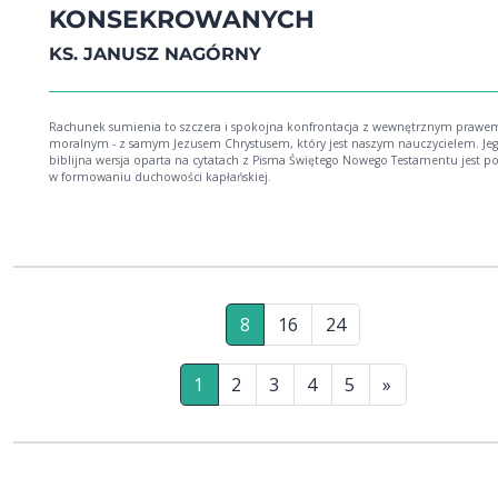
KONSEKROWANYCH
KS. JANUSZ NAGÓRNY
Rachunek sumienia to szczera i spokojna konfrontacja z wewnętrznym prawe
moralnym - z samym Jezusem Chrystusem, który jest naszym nauczycielem. Je
biblijna wersja oparta na cytatach z Pisma Świętego Nowego Testamentu jest 
w formowaniu duchowości kapłańskiej.
8
16
24
1
2
3
4
5
»