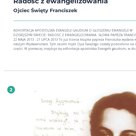
Radość z ewangelizowania
Ojciec Święty Franciszek
ADHORTACJA APOSTOLSKA EVANGELII GAUDIUM O GŁOSZENIU EWANGELII W
DZISIEJSZYM ŚWIECIE. RADOŚĆ Z EWANGELIZOWANIA. SŁOWA PAPIEŻA FRANCI
22 MAJA 2013 - 21 LIPCA 2013 To już trzecia książka papieża Franciszka wydana w
naszym Wydawnictwie. Tym razem myśli Ojca Świętego zostały podzielone na 
części. W pierwszej znajduje się adhortacja apostolska Evangelii gaudium, w dru
słowa papieża wygłoszone do wiernych zgromadzonych na Placu św. Piotra. Ref
papieża Franciszka to teksty audiencji generalnych oraz rozważań prowadzony
podczas modlitwy Anioł Pański w dniach 22 maja 2013 - 21 lipca 2013. Papież z
do tego, aby być radosnymi i wskazuje na to, że Jezus Chrystus daje nam tę rad
gdy pozwalamy mu wejść w nasze życie. Myśli papieża zachwycają prostotą, a
zarazem głębią przekazu, są zawsze aktualne i każdy Czytelnik znajdzie w nich
pomoc do umocnienia swojej wiary.
2