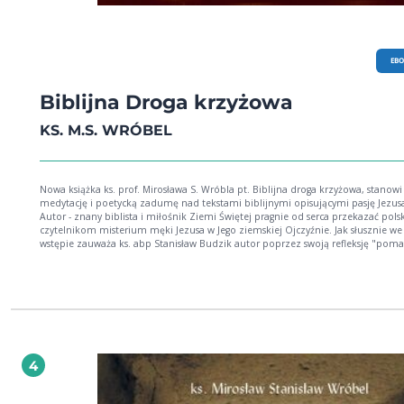
EB
Biblijna Droga krzyżowa
KS. M.S. WRÓBEL
Nowa książka ks. prof. Mirosława S. Wróbla pt. Biblijna droga krzyżowa, stanowi
medytację i poetycką zadumę nad tekstami biblijnymi opisującymi pasję Jezus
Autor - znany biblista i miłośnik Ziemi Świętej pragnie od serca przekazać pol
czytelnikom misterium męki Jezusa w Jego ziemskiej Ojczyźnie. Jak słusznie we
wstępie zauważa ks. abp Stanisław Budzik autor poprzez swoją refleksję "pom
modlącym się we wspólnocie Kościoła nabożeństwem drogi krzyżowej stanąć przed
Chrystusem w postawie wielkiej wdzięczności i zadziwienia. Zanurzając się myślą w
teksty pełne biblijnych odniesień do Starego i Nowego Testamentu, stajemy się 
bardziej uczniami Chrystusa kroczącymi za Nim drogą krzyżową, w której
odnajdujemy wydarzenia stale rozgrywające się wśród nas, dramat, który nas
osobiście dotyczy". Książka bogato ilustrowana w zdjęcia z Ziemi Świętej będzi
czytelników bez wątpienia głęboką strawą duchową nie tylko w okresie Wielkie
Postu i w Roku Wiary, ale także w różnych momentach życia, w których ludzkie
4
cierpienie odnajduje swój głębszy sens w Krzyżu Chrystusa. "Tekst Biblijnej drogi
krzyżowej został przygotowany przez ks. prof. Mirosława Wróbla, kapłana
zakochanego w Piśmie Świętym i wielokrotnie pielgrzymującego do Ziemi Jezu