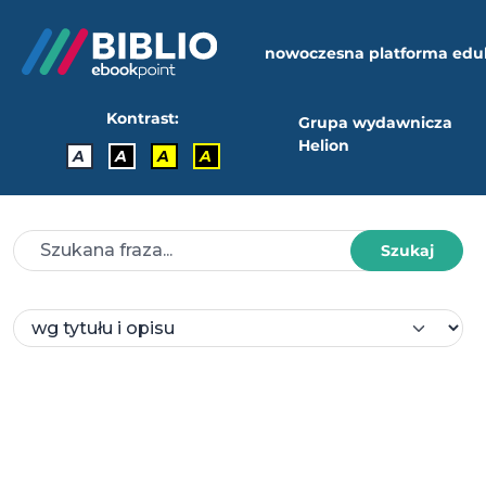
nowoczesna platforma edu
Kontrast:
Grupa wydawnicza
Helion
A
A
A
A
Szukaj