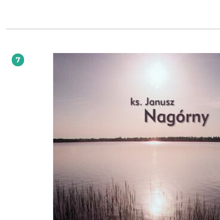
uczymy się od Niej wiary i miłości do Niego i tak jak Ona pragniemy nieść Go ś
fragm. Wstępu, abp Stanisław Budzik
7