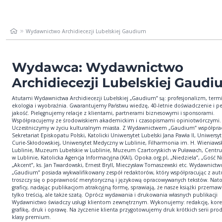
Wydawnictwo Archidiecezji Lubelskiej Gaudium
Wydawca: Wydawnictwo
Archidiecezji Lubelskiej Gaud
Atutami Wydawnictwa Archidiecezji Lubelskiej „Gaudium” są: profesjonalizm, ter
ekologia i wyobraźnia. Gwarantujemy Państwu wiedzę, 40-letnie doświadczenie i pe
jakość. Pielęgnujemy relacje z klientami, partnerami biznesowymi i sponsorami.
Współpracujemy ze środowiskiem akademickim i czasopismami opiniotwórczymi.
Uczestniczymy w życiu kulturalnym miasta. Z Wydawnictwem „Gaudium” współprac
Sekretariat Episkopatu Polski, Katolicki Uniwersytet Lubelski Jana Pawła II, Uniwersyt
Curie-Skłodowskiej, Uniwersytet Medyczny w Lublinie, Filharmonia im. H. Wieniaws
Lublinie, Muzeum Lubelskie w Lublinie, Muzeum Czartoryskich w Puławach, Centr
w Lublinie, Katolicka Agencja Informacyjna (KAI), Opoka.org.pl, „Niedziela”, „Gość N
„Akcent”, ks. Jan Twardowski, Ernest Bryll, Mieczysław Tomaszewski etc. Wydawnictw
„Gaudium” posiada wykwalifikowany zespół redaktorów, który współpracując z aut
troszczy się o poprawność merytoryczną i językową opracowywanych tekstów. Nat
graficy, nadając publikacjom atrakcyjną formę, sprawiają, że nasze książki przemaw
tylko treścią, ale także szatą. Oprócz wydawania i drukowania własnych publikacji
Wydawnictwo świadczy usługi klientom zewnętrznym. Wykonujemy: redakcję, kore
grafikę, druk i oprawę. Na życzenie klienta przygotowujemy druk krótkich serii pr
klasy premium.