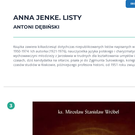
EB
ANNA JENKE. LISTY
ANTONI DĘBIŃSKI
Książka zawiera kilkadziesiąt dotychczas niepublikowanych listów napisanych w
1950-1974. Ich autorka (1921-1976), nauczycielka języka polskiego i charyzmaty
wychowawczyni młodzieży z Jarosławia w trudnych dla kształtowania umysłów i
czasach, dziś kandydatka na ołtarze, pisała je do Zygmunta Sułowskiego, kolegi
czasów studiów w Krakowie, późniejszego profesora historii, od 1951 roku zwi
z Katolickim Uniwersytetem Lubelskim. Korespondencja odzwierciedla długą
znajomość i serdeczną relację pomiędzy nimi. Nawiązana już w czasie studiów
opierała się na głębokim przywiązaniu obojga do wartości chrześcijańskich i
patriotycznych oraz na żywym uczestnictwie w duszpasterstwie akademickim. Listy,
pisane ze swadą i humorem, językiem potoczystym i barwnym, ale też pełnym
biblijnych i literackich odniesień, obrazują świat wartości, pasje, emocje i
zainteresowania autorki. Jak pisze w Przedmowie ks. prof. Antoni Dębiński: "z 
strony stanowią interesujący przykład epistolografii (...), z drugiej zaś przybliżają
3
niezwykłą postać ich autorki, (...) nadają wymiar jednostkowy uniwersalnej idei
świętości. Choćby z tych racji zasługują na uwagę".