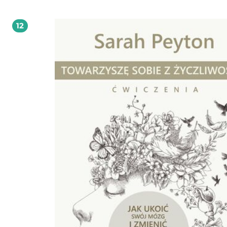
przyszłość naszej planety i chcesz, by wróciła równowaga między ludźmi a prz
wiesz, że istniejesz, by współtworzyć świat oparty na sprawiedliwości i
zrównoważonym rozwoju YA'ACOV DARLING KHAN jest współczesnym szamanem
12
(tradycyjnym uzdrowicielem), który uczył się i praktykował u wielu wybitnych
szamanów na całym świecie. Jest jednym z czołowych nauczycieli ucieleśnionej
świadomości i współzałożycielem Movement Medicine Contemporary Shaman
którego naucza na całym świecie. (www.darlingkhan.com).