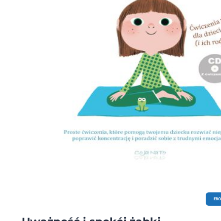
w nieskończonym potencjale ludzkiego mózgu. Od kilkunastu lat przekazuje s
wiedzę, prowadząc warsztaty i indywidualne konsultacje, pomagając ludziom r
sobie z PTSD, depresją i lękiem oraz zmieniać skłonność do gwałtownego wpa
reakcję walki, ucieczki lub znieruchomienia w samowspółczucie i umiejętność
otaczania się troską. Kluczem jest wiedza o tym, jak działa mózg i jak reaguje n
rezonowanie.
EB