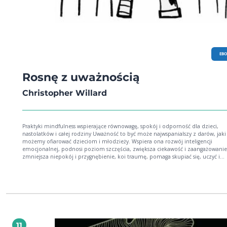
EB
Rosnę z uważnością
Christopher Willard
Praktyki mindfulness wspierające równowagę, spokój i odporność dla dzieci,
nastolatków i całej rodziny Uważność to być może najwspanialszy z darów, jaki
możemy ofiarować dzieciom i młodzieży. Wspiera ona rozwój inteligencji
emocjonalnej, podnosi poziom szczęścia, zwiększa ciekawość i zaangażowanie
zmniejsza niepokój i przygnębienie, koi traumę, pomaga skupiać się, uczyć i
podejmować dobre decyzje. Gdyby tego było mało, z badań wynika, że uważno
wspaniale wpływa na rozkwitanie, jak w psychologii nazywa się przeciwieństwo
depresji i skłonności do unikania. Rosnę z uważnością uczy rodziców, a także 
pracujące w edukacji i zapewniające wsparcie psychologiczne, jak stawać się
przykładem uważnego życia i dzielić się umiejętnością, która daje dzieciom s
psychicznej odporności i elastyczności, niezbędną przez całe życie. Dr Christop
Willard proponuje ponad siedemdziesiąt prostych praktyk i podpowiada, jak je
dostosować do indywidualnych potrzeb dzieci i nastolatków. W tym inspirując
11
przewodniku znajdziesz sprawdzone wskazówki, jak: zachęcić dziecko do