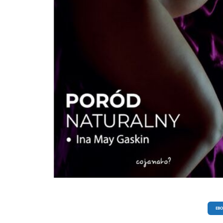
zmniejszenie ryzyka chorób sercowo-naczyniowych - większa łatwość uczenia si
zapamiętywania - łatwiejsze podejmowanie decyzji 3-6-5 - tyle wystarczy zapamiętać,
by uczynić z koherencji rytmu serca najlepszego sojusznika swojego zdrowia
psychofizycznego. David O'Hare to lekarz, dietetyk i psychoterapeuta. Zajmuje się
dietetyką i wpływem stresu na odżywianie się. Rozczarowany nieskutecznością t
opartej na samej zmianie nawyków żywieniowych zwrócił się ku psychoterapii
kognitywnej i behawioralnej, włączając do swojej pracy psychologiczne towarzy
pacjentom będącym na diecie. Gdy odkrył skuteczność metody koherencji ryt
serca, zaadaptował ją na potrzeby swoich pacjentów, rozwinął i udoskonalił, cz
niej dostępne i proste narzędzie dla każdego.
EB