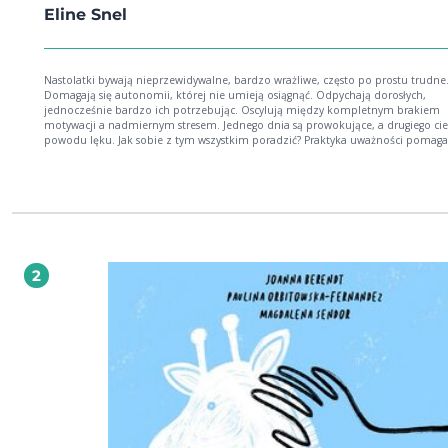
Eline Snel
Nastolatki bywają nieprzewidywalne, bardzo wrażliwe, często po prostu trudne
Domagają się autonomii, której nie umieją osiągnąć. Odpychają dorosłych,
jednocześnie bardzo ich potrzebując. Oscylują między kompletnym brakiem
motywacji a nadmiernym stresem. Jednego dnia są prowokujące, a drugiego cie
powodu lęku. Jak sobie z tym wszystkim poradzić? Praktyka uważności pomaga
rodzicom unikać reakcji impulsywnych, dających efekt odwrotny do zamierzon
Nastolatkom pozwala radzić sobie ze stresem i sięgnąć po to, co w nich najleps
łącząc witalność ze spokojem serca i umysłu. Eline Snel uczy uważności dzieci,
nastolatki i rodziców. Czerpie ze swojego długiego doświadczenia jako matki i
terapeutki. Poprzez ćwiczenia audio pomaga dorosłym i młodzieży odnaleźć 
ducha wobec życiowych turbulencji. Do ksiażki dołączono bogaty wybór ćwiczeń
uważności: 13 ćwiczeń dla dorosłych i 5 ćwiczeń dla nastolatków (wszystkie w f
mp3, również do pobrania za pomocą kodów QR podanych na końcu książki).
2