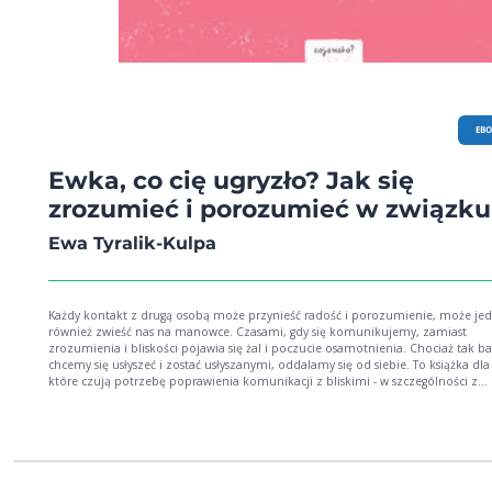
EB
Ewka, co cię ugryzło? Jak się
zrozumieć i porozumieć w związku
Ewa Tyralik-Kulpa
Każdy kontakt z drugą osobą może przynieść radość i porozumienie, może je
również zwieść nas na manowce. Czasami, gdy się komunikujemy, zamiast
zrozumienia i bliskości pojawia się żal i poczucie osamotnienia. Chociaż tak b
chcemy się usłyszeć i zostać usłyszanymi, oddalamy się od siebie. To książka dla osób,
które czują potrzebę poprawienia komunikacji z bliskimi - w szczególności z
partnerką lub partnerem, ale też rodzicami, dorastającymi dziećmi, przyjaciółm
bliskimi. Dzięki niej nauczysz się rozpoznawać własne mechanizmy komunikac
reagować z empatią na innych ludzi. Jeżeli... masz w życiu relację, na której bardzo ci
zależy; zdarza ci się czasami, że choć bardzo się starasz, rozmowy nie zawsze idą w
stronę, w którą powinny; ciekawi cię, jakie blokady mogą pojawiać się w twojej
komunikacji, a jakie blokady twoich rozmówców działają na ciebie jak płachta