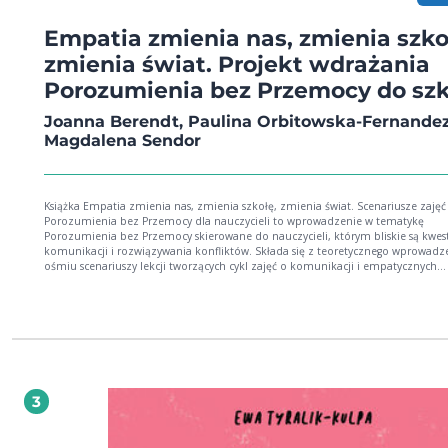
Empatia zmienia nas, zmienia szko
zmienia świat. Projekt wdrażania
Porozumienia bez Przemocy do szk
Joanna Berendt, Paulina Orbitowska-Fernandez
Magdalena Sendor
Książka Empatia zmienia nas, zmienia szkołę, zmienia świat. Scenariusze zajęć
Porozumienia bez Przemocy dla nauczycieli to wprowadzenie w tematykę
Porozumienia bez Przemocy skierowane do nauczycieli, którym bliskie są kwes
komunikacji i rozwiązywania konfliktów. Składa się z teoretycznego wprowadze
ośmiu scenariuszy lekcji tworzących cykl zajęć o komunikacji i empatycznych
relacjach w szkole i poza nią. Dzięki Porozumieniu bez Przemocy każdy, bez względu
na wiek, może poczuć się dostrzegany i nauczyć się dostrzegać innych, a co za 
idzie - budować porozumienie. Drogą do tego jest umiejętność mówienia o ty
jest dla nas ważne i cenne bez interpretowania i osądzania. Autorki, pracując z
nauczycielami, rodzicami i młodzieżą, dostrzegły wielką potrzebę dialogu,
budowania silnych relacji opartych o zasadę wygrany-wygrany, a przede wszystk
empatię. Empatia to budowanie świadomości uczuć i potrzeb swoich i innych,
umiejętność rozmawiania o nich, by finalnie wypracowywać rozwiązania, które
3
wszystkim. Celem książki jest wsparcie szeroko rozumianej edukacji w rozwijan
kompetencji budowania relacji, gdyż edukacja - to relacja. To, jak rozwiązywane są
konflikty w klasie i jak rozmawia się z dziećmi o trudnych komunikatach - wybi
mówienie o faktach, uczuciach i potrzebach zamiast ocen i interpretacji - moż