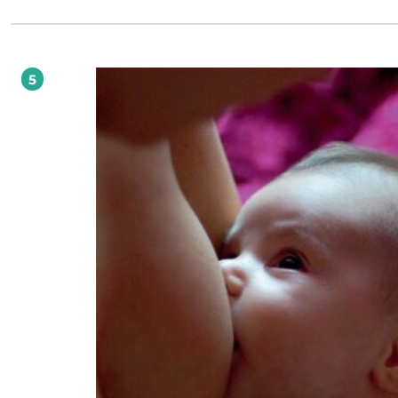
jak przeżył uderzenie pioruna, Ya'Acov przez trzydzieści lat wędrował ku sercu
szamanizmu, szukając uzdrowienia dla siebie oraz wiedzy, w jaki sposób może
innym ludziom swoim doświadczeniem na tej drodze. Zgłębiał nauki u boku
nauczycieli z koła podbiegunowego, Ameryki Północnej i Południowej. Brał udz
ceremoniach w walijskich jaskiniach i głęboko w amazońskiej puszczy. Obecnie 
5
szuka wiedzy i regularnie odwiedza ludy Achuar i Zaparo w Ekwadorze. Przez tysiące
lat szamani i szamanki pomagali członkom swoich społeczności utrzymywać
zarówno wewnętrzną równowagę, jak i harmonijne relacje z innymi ludźmi i b
w świecie przyrody i w świecie duchowym. Ta pięknie napisana książka to nie ty
autobiografia - mocna w swojej szczerości, pełna humoru i inspirująca - ale też
przewodnik dla wszystkich osób, pochodzących z najróżniejszych kultur, który
pragnieniem jest wrócić do swoich rdzennych korzeni i przywrócić światu bardz
łagodną ludzką obecność - by stworzyć nowy sen o życiu na Ziemi. Jaguar w ciele,
motyl w sercu to opowieść o niesamowitej przygodzie, która niczym strzała traf
prosto w sedno tego, co to znaczy być świadomą istotą ludzką. Opowiedziana 
skromnością i szczerością, ma moc uzdrowienia osoby, która po nią sięgnie, i
przypomnienia nam wszystkim, kim i czym naprawdę jesteśmy. - dr Christiane
Northrup, autorka książki Ciało kobiety, mądrość kobiety YA'ACOV DARLING KHAN jest
współczesnym szamanem (uzdrowicielem w duchu rdzennej tradycji), który
praktykował u wielu wybitnych szamanów i szamanek z całego świata. Został 
za szamana przez starszyznę Saamów (tradycja europejska) oraz amazońskich
Achuar i Zaparo. Jest jednym z najsłynniejszych nauczycieli ucieleśnionej
świadomości na świecie i współzałożycielem Movement Medicine Contempora
Shamanism - nurtu, w którym osobiście naucza.