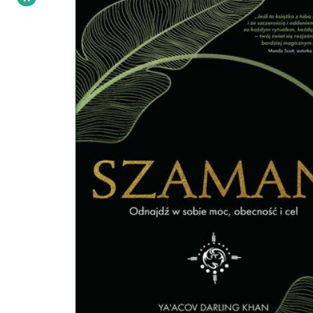
praktykowania mindfulness za pomocą zabawy, ruchu, kreatywności i wyobraź
korzystać z technologii i mediów społecznościowych w rozważny sposób dzielić się
wiedzą o uważności w domu, w szkole i w innych instytucjach budować podstawy
przez własną praktykę uważności Ziarna uważności można zasiać w każdej osobie, w
dowolnym momencie. W odpowiednich warunkach wykiełkują one i rozkwitnie
pełne współczucia i bliskości. Rosnę z uważnością zaprasza w niesamowitą pod
która zmienia świat - dołączenia do ciągle rozwijającej się społeczności dorosły
którzy przywracają dzieciństwu i młodości zachwyt, ciekawość i przestrzeń na
refleksję.