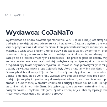
CoJaNaTo
Wydawca: CoJaNaTo
Wydawnictwo CoJaNaTo powstało spontanicznie, w 2010 roku, z mojej osobistej po
podjęcia pracy dającej poczucie sensu, celu i przepływu. Decyzja o wydaniu pierws
książek przyszła wraz z doświadczeniami, które przewartościowały w moim życiu 
wszystko, a także wraz z ludźmi, którzy pojawili się wtedy wokół, by pomóc mi prz
te ważne zmiany. Jestem im za to bardzo wdzięczna. A także sobie, za odwagę i up
Zaczęło się od książek związanych z kobiecością – bo przecież głębokie zmiany w ż
kobiety prawie zawsze wymagają od niej pochylenia się nad tym aspektem. W mo
przypadku były to aspekty macierzyństwa i duchowości. Stąd pierwszymi tytułami, 
ukazały się w księgarniach z logo CoJaNaTo były „Poród naturalny” Iny May Gaskin i 
Pierwotych Matek Klanowych” Jamie Sams. Rozwój osobisty jest w centrum zainter
CoJaNaTo do dziś, ale od 2014 roku wydawnictwo skupia się głównie na rodzicach i 
podejmując między innymi tematy alternatywnej edukacji, wychowania nowych p
empatii i z uważnością, w zrozumieniu siebie i drugiego człowieka, na ludzi kierują
szacunkiem do innych i do Ziemi, żyjących w zgodzie z prawami naturalnymi rzą
naszymi ciałami, umysłami i relacjami. Zgodnie z tezą, że jeśli chcemy lepszego świ
musimy wychować dzieci na lepszych dorosłych.