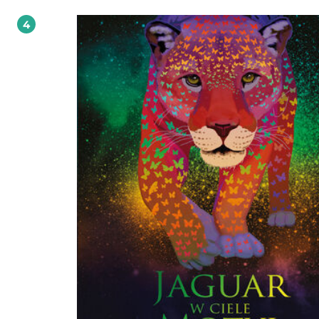
byka; chcesz, aby twoje rozmowy z ważną dla ciebie osobą miały w sobie więcej luzu i
jeszcze bardziej was zbliżały; to w książce Ewka, co cię ugryzło znajdziesz wiele
4
praktycznych wskazówek, jak krok po kroku sprawiać, by komunikacja stawała s
głęboka, szczera, skuteczna i satysfakcjonująca dla wszystkich stron. "Impulsem do
napisania tej książki było moje marzenie. Mam w życiu pewną relację, która jest
mnie szczególnie cenna. Ale choć jest to jeden z najważniejszych dla mnie zwi
rozmowy nie zawsze nam wychodzą. A ponieważ relacja ta jest dla mnie aż tak
ważna, jeśli coś się nie udaje, boli to bardziej niż w innych przypadkach. Niczym
uparty śledczy sprawdzam każdy trop, który prowadzi do porozumienia. Szu
magicznego składnika, który powoduje, że nasz przekaz trafia do odbiorcy, zos
zrozumiany i życzliwie przyjęty, a następnie zamienia się w przepływ - działań 
słów, dzięki którym nasze relacje stają się trwalsze i bardziej satysfakcjonujące.
Napisałam ten poradnik, aby każda osoba mająca w swoim życiu kogoś, z kim
naprawdę chce się dogadać, otrzymała podpowiedzi, które pomogą jej zrozum
dlaczego czasami, pomimo najlepszych chęci, nie udaje nam się tego osiągnąć.
Proponuję także praktyczne i sprawdzone narzędzia, które pomogą lepiej poz
siebie i innych i po prostu się porozumieć". - Ewa Tyralik-Kulpa, autorka książki Ewka,
co cię ugryzło