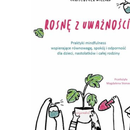
są bardzo ważne, bo informują nas o potrzebach, o tym, co w danym momenc
przeżywa zarówno mały, jak i duży bohater bajki.