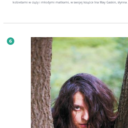
kobietami w ciąży i młodymi matkami, w swojej książce Ina May Gaskin, słynna
amerykańska położna, ukazuje psychologiczne i zdrowotne korzyści z karmien
piersią oraz udziela bezcennych, praktycznych i bardzo pomocnych w opiece 
dzieckiem rad. W książce znajdziesz odpowiedzi na wszystkie pytania związane z
karmieniem piersią, w tym na temat: korzyści płynących z karmienia piersią trudności
związanych z naturalnym karmieniem laktatorów i innych tego typu urządzeń snu w
okresie karmienia piersią przyjmowania leków w okresie karmienia karmienia
wieloraczków odstawienia od piersi karmienia w kontekście choroby niemowlęcia
sutkofobii i wielu innych. Książka Karmienie piersią jest pełna bezcennych rad, faktów
6
medycznych i historii z życia, które pomogą ci zrozumieć, jak działa karmienie 
i jak za jego pomocą stworzyć głęboką więź z twoim dzieckiem i własnym ciałe
znajdziesz bardziej pomocnej książki o karmieniu piersią, bez względu na to, 
planujesz karmienie swojego pierwszego dziecka, czy też szukasz nowych infor
na ten temat.