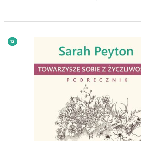
uniemożliwiając ci wykonanie kolejnego kroku? Oto książka dla ciebie. Ćwiczenia
Towarzyszę sobie z życzliwością to solidna porcja przystępnie podanej wiedzy 
działaniu mózgu oraz ćwiczeń i prowadzonych medytacji (dostępnych również
formie nagrań), których celem jest wpłynięcie na pracę mózgu w taki sposób, by
głowa stała się dla ciebie przyjaznym miejscem do życia. Sarah Peyton, twórczyni
metody Resonant Healing, sięga do najnowszych osiągnięć neuronauk, psycholo
traumy i mocy empatii, teorii poliwagalnej i uważności, kreując program
samouzdrowienia, który dosłownie zmienia ludzki mózg, przywracając mu
13
harmonię, zdolność samoukojenia i otaczania się czułością. Gdy człowiek
doświadcza traumy lub musi znaleźć sposób na ochronienie się przed krzywdą
zawiera ze sobą nieświadomy kontrakt, na przykład: „Już nigdy nie pozwolę tr
się w ten sposób” albo „Nigdy sobie tego nie wybaczę”. Nawet jeśli na pewnym 
życia taka umowa była trafną strategią przetrwania, po latach może stanowić b
skutkując autosabotażem, zachowaniami krzywdzącymi dla siebie i innych,
nieufnością, prokrastynacją czy nierozumieniem własnych reakcji. Czy można s
tego uwolnić? Sarah Peyton w drugiej ze swoich książek przedstawia praktyczne
ćwiczenia, zadania i prowadzone medytacje, liczne przykłady kontraktów i pra
nimi, a także sporą porcję wiedzy o działaniu mózgu i o tym, jak nasze układy
nerwowe i ciała reagują na mózgi, układy nerwowe i ciała innych ludzi, by wesp
cię w lokalizowaniu twoich nieświadomych kontraktów, zrozumieniu ich i zer
jeśli już ci nie służą. Uwolniwszy się z nich, możesz wejść na ścieżkę prowadząc
uzdrowienia twojej relacji ze sobą i dobrostanu. nagrania medytacji w formacie MP3
do pobrania – link znajdziesz w książce Sarah Peyton to amerykańska trenerka
rezonującego języka (metoda Resonant Healing) i Porozumienia bez Przemocy
pasjonatka neuronauk zakochana w nieskończonym potencjale ludzkiego móz
Od kilkunastu lat przekazuje swoją wiedzę, prowadząc warsztaty i indywidualn
konsultacje, pomagając ludziom radzić sobie z PTSD, depresją i lękiem oraz z
skłonność do gwałtownego wpadania w reakcję walki, ucieczki lub znieruchom
samowspółczucie i umiejętność otaczania się troską. Kluczem jest wiedza o tym
działa mózg i jak reaguje na rezonowanie.