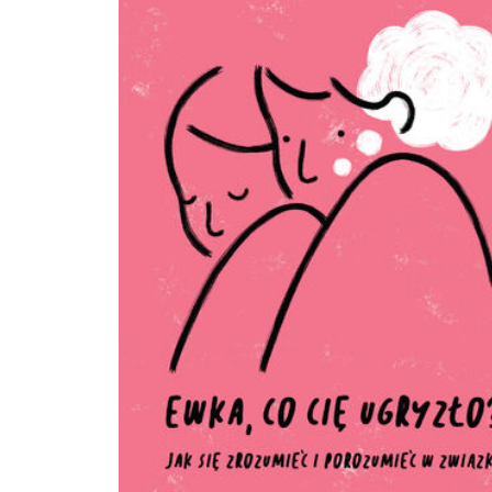
realnie zmieniać szkołę. Jednak gdy takie zajęcia są realizowane przez zewnęt
trenerów, są mniej efektywne niż programy stale realizowane przez pedagogów 
nauczycieli pracujących z dziećmi i młodzieżą na co dzień. Stąd pomysł autore
podzielić się z nauczycielami efektami ich pracy, czyli scenariuszami zajęć z
Porozumienia bez Przemocy, aby mogli sami wdrażać je i modyfikować do wła
potrzeb. Nie można pominąć tego, jak ważna w pracy nauczyciela jest empatia dla
samego siebie, czyli stałe dbanie o własne zasoby. Bez tej praktyki pojawia się 
frustracji, przeciążenia, a finalnie wypalenia zawodowego. Dlatego do publikacj
dołączono teorię oraz ćwiczenia Porozumienia bez Przemocy dla samych naucz
To gest uznania dla pracy, którą wykonują każdego dnia oraz troski o to, by cze
niej jak największą radość i satysfakcję. Na książkę składają się: - część teoretyczna o
Porozumieniu bez Przemocy (w tym jej kluczowe założenia i narzędzia); - propozycje
ćwiczeń do praktyki własnej nauczycieli, w tym szczególnie empatii dla siebie j
narzędzia przeciwdziałającego wypaleniu zawodowemu, a także ćwiczenia maj
celu pełniejsze przygotowanie się do zajęć z danego tematu; - 8 szczegółowo
opisanych zajęć - każde po 2 x 45 minut: w tym materiały potrzebne do zajęć,
przygotowanie merytoryczne nauczyciela, propozycje przebiegu zajęć i pytani
refleksji po zajęciach.