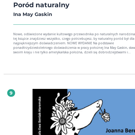
Poród naturalny
Ina May Gaskin
Nowe, odświeżone wydanie kultowego przewodnika po naturalnych narodzinac
tej książce znajdziesz wszystko, czego potrzebujesz, by naturalny poród był dla
najpiękniejszym doświadczeniem. NOWE WYDANIE Na podstawie
ponadtrzydziestoletniego doświadczenia w pracy położnej Ina May Gaskin, sła
swoim kraju i nie tylko amerykańska położna, dzieli się dobrodziejstwami i
radościami naturalnego porodu, ukazując kobietom, jak ufać odwiecznej mąd
własnego ciała tak, by poród był dla nich cudownym doświadczeniem. Książka 
się o model położnictwa skoncentrowany na kobiecie, dając kobietom w ciąży
zrozumiałą informację na temat wszystkich ważnych połączeń pomiędzy ciałe
umysłem, które pozwalają przebyć poród bez zbędnych medycznych interwenc
Pełna inspirujących historii porodowych i praktycznych rad, książka Poród natu
jest bezcennym źródłem wiedzy: o metodach zmniejszania bólu porodowego bez
zastosowania leków, w tym o roli masażu i dotyku, o tym, co tak naprawdę dzieje się
9
z matką i dzieckiem podczas porodu, o porodzie orgazmicznym, który jest w pełni
przyjemnym doświadczeniem, o tym, czym jest epizjotomia i czy jest rzeczywiście
potrzebna, o popularnych metodach wywoływania porodu i o tym, których z nich
należy koniecznie unikać, o metodach zmniejszenia do minimum ryzyka interwencji
medycznych w czasie porodu, o tym, jak uniknąć krwotoku i depresji po porodzie, o
ryzyku, jakie niesie znieczulenie i cięcie cesarskie, i o tym wszystkim, czego leka
może ci nie powiedzieć, o tym, jak powinna wyglądać współpraca między kobietą a
lekarzem i położną, o tym, jak stworzyć najlepsze, wygodne i bezpieczne środowisko
dla rodzącej i jej dziecka, nawet w szpitalu, o wielu innych ważnych sprawach. Modlę
się gorliwie o to, aby wszystkie spodziewające się dziecka kobiety uważnie przec