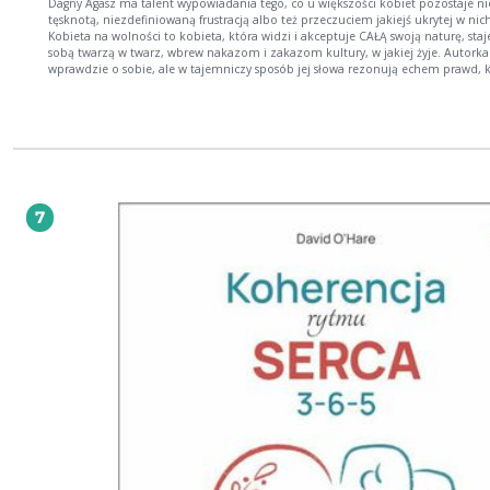
Dagny Agasz ma talent wypowiadania tego, co u większości kobiet pozostaje n
tęsknotą, niezdefiniowaną frustracją albo też przeczuciem jakiejś ukrytej w nic
Kobieta na wolności to kobieta, która widzi i akceptuje CAŁĄ swoją naturę, staj
sobą twarzą w twarz, wbrew nakazom i zakazom kultury, w jakiej żyje. Autork
wprawdzie o sobie, ale w tajemniczy sposób jej słowa rezonują echem prawd, k
wspólne być może wszystkim kobietom, bez względu na wiek i miejsce urodze
ciele, o seksie, o walczących ze sobą pragnieniach, o życiu wewnętrznym Kobiet
„psychologicznego fotoszopa” i bez eufemizmów Autorka o książce: Ta książka to
moja wewnętrzna podróż, podróż kobiety nie dbającej o konwenanse,
bezkompromisowo poszukującej własnej prawdy i wolności. To historia intymn
gubieniu i odnajdowaniu drogi, a także o wszystkich odcieniach samotności. To dialog
ze mną – kobietą, ze mną – zwierzęciem i z moim wewnętrznym mężczyzną. 
najszczersza, czasem brutalnie bolesna, rozmowa ze sobą… To opowieść o nagości,
7
tej zewnętrznej i wewnętrznej. Oswojonej bardziej niż ubranie. To książka o seksie i
relacjach, o lękach i o ich przezwyciężaniu. To nie tylko moje słowa, to również moje
fotografie, kolaże, rysunki… To obnażone bardziej, niż się to zwykło robić,
doświadczenie kobiety, która bez względu na cenę stara się pozostać sobą, nic
nie udając.