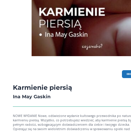
EB
Karmienie piersią
Ina May Gaskin
NOWE WYDANIE Nowe, odświeżone wydanie kultowego przewodnika po naturalnym
karmieniu piersią. Wszystko, co potrzebujesz wiedzieć, aby karmienie piersią było
pełnym radości, wzbogacającym doświadczeniem dla ciebie i twojego dziecka.
Opierając się na swoim wieloletnim doświadczeniu w sprawowaniu opieki nad