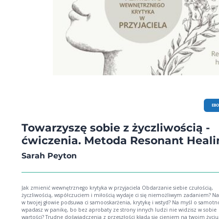
EB
Towarzyszę sobie z życzliwością -
ćwiczenia. Metoda Resonant Heali
Sarah Peyton
Jak zmienić wewnętrznego krytyka w przyjaciela Obdarzanie siebie czułością,
życzliwością, współczuciem i miłością wydaje ci się niemożliwym zadaniem? Na
w twojej głowie podsuwa ci samooskarżenia, krytykę i wstyd? Na myśl o samotn
wpadasz w panikę, bo bez aprobaty ze strony innych ludzi nie widzisz w sobie
wartości? Trudne doświadczenia z przeszłości kładą się cieniem na twoim życiu