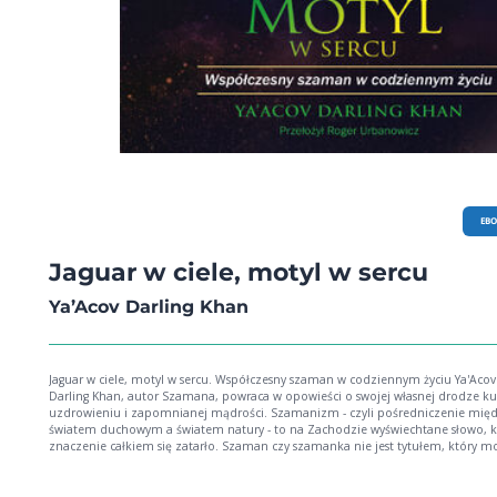
EB
Jaguar w ciele, motyl w sercu
Ya’Acov Darling Khan
Jaguar w ciele, motyl w sercu. Współczesny szaman w codziennym życiu Ya'Acov
Darling Khan, autor Szamana, powraca w opowieści o swojej własnej drodze ku
uzdrowieniu i zapomnianej mądrości. Szamanizm - czyli pośredniczenie między
światem duchowym a światem natury - to na Zachodzie wyświechtane słowo, k
znaczenie całkiem się zatarło. Szaman czy szamanka nie jest tytułem, który m
sobie wybrać lub nadać; w społeczeństwach rdzennych szamanką lub szaman
trzeba się urodzić. Ya'Acov Darling Khan jest jedną z niewielu osób spoza społe
rdzennych, która została uznana za szamana przez starszyznę i nauczycieli. Po tym,