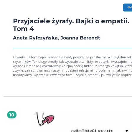
EB
Przyjaciele żyrafy. Bajki o empatii.
Tom 4
Aneta Ryfczyńska, Joanna Berendt
Czwarty już tom bajek Przyjaciele żyrafy powstał na prośbę małych czytelniczek 
czytelników. Tak długo prosiły, tak wytrwale pisali listy, że autorki zwyczajnie ni
wyjścia i z radością wyczarowały kolejną porcję historii z Leśnego Zakątka, które
zwykle, zainspirowane są naszymi ludzkimi relacjami i problemami, jakie w ni
napotykamy. Opowieści czwartego tomu bajek o empatii, jak wszystkie poprzednie,
skupiają się na tym, co jest żywe w sercach mieszkańców Leśnego Zakątka. Stanę
przed nowymi wyzwaniami: wspólnym podejmowaniem decyzji z uwzględnia
każdego głosu, poszanowaniem różnorodności, spotkaniem złości i zrozumie
odmowy. A to tylko niektóre z poruszanych w książce tematów. Wszystko, co robimy i
mówimy, zarówno my, jak i inni, wynika z potrzeb. Czy potrafimy je zobaczyć?
mamy dostęp do swoich uczuć? Czy zarówno jedne, jak i drugie widzimy u inn
Intencją autorek bajek o empatii (inspirowanych porozumieniem bez przemo
Marshalla Rosenberga) jest krzewienie wśród dzieci i dorosłych komunikacji opa
10
wzajemnym szacunku, akceptacji i empatii. Takie podejście pozwala odkryć po
i wewnętrzne piękno w naszych dzieciach oraz w nas samych. Dlatego też w ba
nie ma rad. Ich miejsce zajęło zaciekawienie drugą osobą - jej emocjami i
potrzebami. Jest tu radość, złość, smutek, wdzięczność i wiele innych uczuć. 