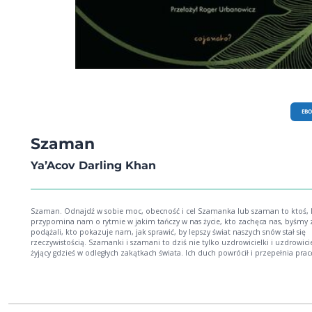
EB
Szaman
Ya’Acov Darling Khan
Szaman. Odnajdź w sobie moc, obecność i cel Szamanka lub szaman to ktoś, kto
przypomina nam o rytmie w jakim tańczy w nas życie, kto zachęca nas, byśmy
podążali, kto pokazuje nam, jak sprawić, by lepszy świat naszych snów stał się
rzeczywistością. Szamanki i szamani to dziś nie tylko uzdrowicielki i uzdrowicie
żyjący gdzieś w odległych zakątkach świata. Ich duch powrócił i przepełnia prac
nauczycieli, artystek, aktywistów, liderek biznesu i ludzi we wszystkich obszarac
naszych społeczności. W każdej i każdym z nas mieszka wewnętrzna szamanka
wewnętrzny szaman. Ta książka jest dla ciebie, jeśli: widzisz, że masz w sobie
niewykorzystaną moc i chcesz się nauczyć nią posługiwać pragniesz głębszego związku
z własną naturą, przodkami, społecznością i inteligencją samego życia troszczysz się o