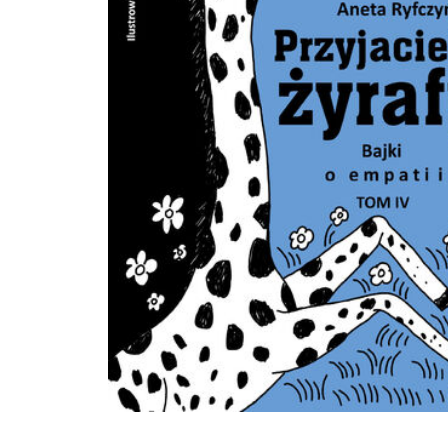
tę książkę. Jeśli tak uczynią, przypomną sobie mądrość kobiecego ciała i już nig
nie zapomną. Dziękuję ci, Ino, z głębi serca za napisanie tego przewodnika
wprowadzającego w zjawisko naturalnego porodu. Ta wiedza może zmienić świat
Christiane Northrup, autorka książki Ciało kobiety, mądrość kobiety