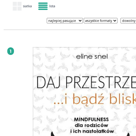
siatka
lista
1