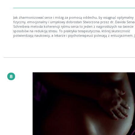
Jak zharmonizować serce i mózg za pomocą oddechu, by osiągnąć optymalny
fizyczny, emocjonalny i umysłowy dobrostan Stworzona przez dr. Davida Servan-
Schreibera metoda koherencji rytmu serca to jeden z najprostszych na świecie
sposobów na redukcję stresu. To praktyka terapeutyczna, której skuteczność
potwierdzają naukowcy, a lekarze i psychoterapeuci polecają z entuzjazmem. J
wielkimi atutami, obok prostoty, są dostępność i darmowość - ponieważ opiera
wyłącznie na oddychaniu w określonym rytmie. Książka Koherencja rytmu serca 3-6-5
pomoże ci łatwo opanować tę metodę, skutecznie wdrożyć ją do codziennego ż
zachować regularność praktyki, aby móc w pełni odczuwać jej dobroczynny wp
fizyczny i psychiczny dobrostan. Dr David O'Hare przedstawia praktykę oddechową
koherencji rytmu serca w sposób przystępny i praktyczny. Prostota metody wyra
w trzech liczbach: 3-6-5, czyli: - trzy razy dziennie - sześć oddechów na minutę 
pięć minut Sama technika koherencji rytmu serca jest nie jest skomplikowana;
8
większym wyzwaniem jest uczynienie z niej codziennego nawyku. Na szczęście
opiera się na swojej wieloletniej pracy z pacjentami i uwzględnia wszystkie trud
które mogą się pojawić na twojej drodze. Metoda O'Hare'a pozwala obyć się be
skomplikowanych narzędzi jak aplikacje i urządzania pomiarowe, co jest jej
niezaprzeczalnym atutem. W niemal każdej sytuacji wystarczy twój oddech (kt
zawsze masz przy sobie) i metoda koherencji rytmu serca 3-6-5, by doraźnie uk
układ nerwowy, złagodzić stres, poprawić samopoczucie, ułatwić podjęcie decyz
umożliwić wybór reakcji, zaś w dłuższej perspektywie - osiągnąć wymierne korzy
zdrowotne i znacząco poprawić jakość życia. Podstawowe korzyści płynące z tej
metody to: - lepsze radzenie sobie ze stresem i lękiem oraz ich konsekwencjam
fizjologicznymi - lepszy sen, łatwiejsze zasypianie - zmniejszenie zjawiska jedze
emocjonalnego, a co za tym idzie - łatwiejsze zrzucenie nadmiarowych
"emocjonalnych kilogramów" - lepsze zarządzanie trudnymi emocjami -