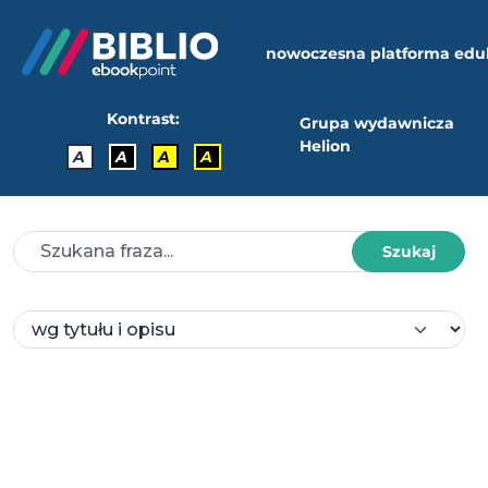
nowoczesna platforma edu
Kontrast:
Grupa wydawnicza
Helion
A
A
A
A
Szukaj