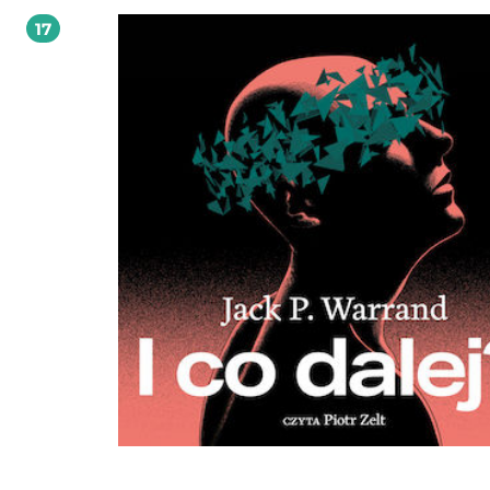
ciebie, ale jest po to, żebyś ty mógł być błogosławieństwem dla innych. Jeżeli by
17
zdezorientowany lub niepewny co do roli, jaką pieniądze powinny odgrywać 
życiu, ta książka jest dla ciebie.