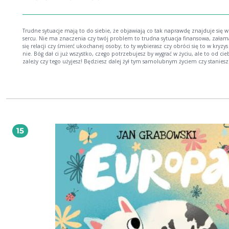
Trudne sytuacje mają to do siebie, że objawiają co tak naprawdę znajduje się 
sercu. Nie ma znaczenia czy twój problem to trudna sytuacja finansowa, załam
się relacji czy śmierć ukochanej osoby; to ty wybierasz czy obróci się to w kryzys
nie. Bóg dał ci już wszystko, czego potrzebujesz by wygrać w życiu, ale to od cie
zależy czy tego użyjesz! Będziesz dalej żył tym samolubnym życiem czy staniesz się
żywą ofiarą? Jezus czy twoje ja - wybór należy do ciebie!
15