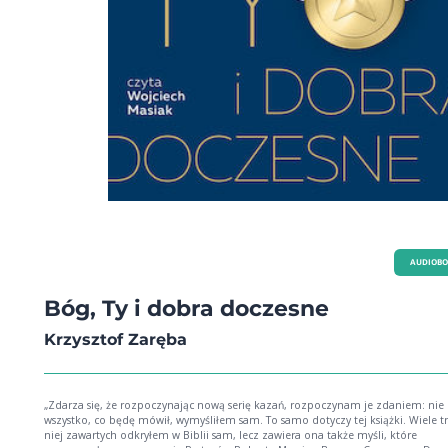
AUDIOB
Bóg, Ty i dobra doczesne
Krzysztof Zaręba
„Zdarza się, że rozpoczynając nową serię kazań, rozpoczynam je zdaniem: nie
wszystko, co będę mówił, wymyśliłem sam. To samo dotyczy tej książki. Wiele tr
niej zawartych odkryłem w Biblii sam, lecz zawiera ona także myśli, które