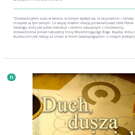
"Doświadczyłem cudu w świecie, w którym wydaje się, że racjonalizm i zdrowy
rozsądek są tym samym. Co więcej miałem okazję przeanalizować tekst Pisma
Świętego, który jest pełen instrukcji i obietnic związanych z możliwością
doświadczenia ponad naturalnej mocy Wszechmogącego Boga. Książka, którą 
słuchaczom jest relacją ze zmian w moim światopoglądzie i o nowych praktyc
odkryciach, których źródłem było Pismo Święte - wiecznie aktualne i niezmienn
też w nim jest napisane: Niebo i ziemia przeminą, ale słowa Moje nie przeminą.
Leszek Korzeniecki
11