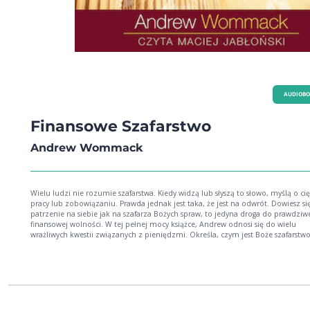
AUDIOB
Finansowe Szafarstwo
Andrew Wommack
Wielu ludzi nie rozumie szafarstwa. Kiedy widzą lub słyszą to słowo, myślą o cię
pracy lub zobowiązaniu. Prawda jednak jest taka, że jest na odwrót. Dowiesz się
patrzenie na siebie jak na szafarza Bożych spraw, to jedyna droga do prawdziw
finansowej wolności. W tej pełnej mocy książce, Andrew odnosi się do wielu
wrażliwych kwestii związanych z pieniędzmi. Określa, czym jest Boże szafarstwo
są pierwsze kroki do finansowego prosperowania, odwołuje się do przypowieści
nieuczciwym zarządcy, do złego postrzegania dziesięciny i do wielu innych kwes
Biblia ma więcej do powiedzenia na temat finansów, niż na temat doktryn, tak
niebo i piekło, wiara i modlitwa. Jezus używał finansów i postaw ludzi względe
pieniędzy, aby objawić stan ich serca. Powiedział także, że ufanie Bogu w dzied
finansów, to najmniejsze użycie twojej wiary. Ważne, żeby wiedzieć, dlaczego tak
Prawdziwe, biblijne prosperowanie, nie jest czymś egoistycznym. Ono nie jest d