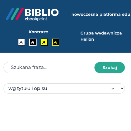
nowoczesna platforma edu
Kontrast:
Grupa wydawnicza
Helion
A
A
A
A
Szukaj