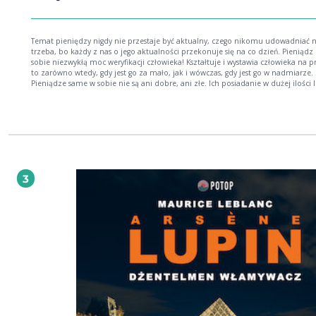
Temat pieniędzy nigdy nie przestaje być aktualny, czego nikomu udowadniać n
trzeba, bo każdy z nas o jego aktualności przekonuje się na co dzień. Pieniądz ma w
sobie niezwykłą moc weryfikacji człowieka! Kształtuje i wystawia człowieka na pr
to zarówno wtedy, gdy jest go za mało, jak i wówczas, gdy jest go w nadmiarze.
Pieniądze same w sobie nie są ani dobre, ani złe. Ich posiadanie w dużej ilości 
brak nie czyni nas ani lepszymi, ani gorszymi. Co robimy z pieniędzmi? Co pie
robią z nami? To pytania, które warto sobie zadać i uczciwie poszukać na nie
odpowiedzi. Książka ABC wolności finansowej Barry’ego L. Camerona jest ­swoistym
świadectwem Autora o jego uczeniu się posługiwania się pieniędzmi w codzi
życiu i posługiwania się pieniędzmi w kościele, także weryfikowania jego stosu
pieniędzy. Może stać się inspiracją do zastanowienia nad sferą finansową w życi
każdego z nas. Barry L. Cameron od 1992 roku jest Pastorem Przełożonym kościoła
Crossroads, który gromadzi dziś na niedzielnych nabożeństwach ponad 7000 o
3
dobie współczesnego konsumpcjonizmu Barry Cameron nawołuje kościoły i
chrześcijan do zastanowienia nad sferą finansową. Jest autorem kilku książek, 
bestsellera ABC wolności finansowej. Napisał też Contagious Generosity i The Fi
Freedom Workbook.