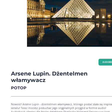
AUDIOB
Arsene Lupin. Dżentelmen
włamywacz
POTOP
Nowość! Arsène Lupin - dżentelmen włamywacz, którego postać stała się inspira
serialu! Teraz możesz posłuchać jego oryginalnych przygód w formie audio!
Audiobook idealny dla fanów detektywa Sherlocka Holmesa! Fascynujący tom