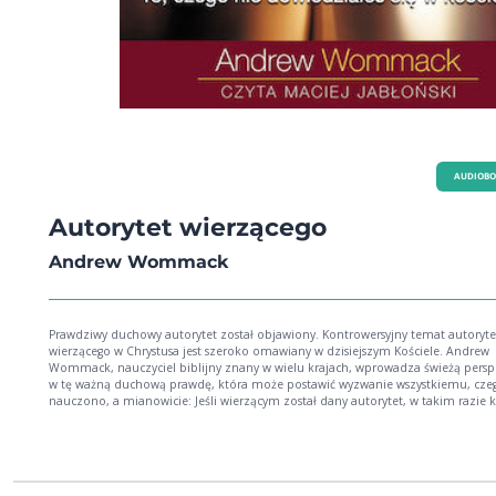
AUDIOB
Autorytet wierzącego
Andrew Wommack
Prawdziwy duchowy autorytet został objawiony. Kontrowersyjny temat autoryt
wierzącego w Chrystusa jest szeroko omawiany w dzisiejszym Kościele. Andrew
Wommack, nauczyciel biblijny znany w wielu krajach, wprowadza świeżą pers
w tę ważną duchową prawdę, która może postawić wyzwanie wszystkiemu, czeg
nauczono, a mianowicie: Jeśli wierzącym został dany autorytet, w takim razie kiedy,
jak i względem czego powinien być egzekwowany? Nie zakładaj odpowiedzi, a
odkryj prawdzie pole walki i naucz się, jak rozpoznawać prawdziwego wroga. Czy
duchowa walka, której się uczy w wielu dzisiejszych kościołach, jest aktualna? C
wierzący mogą używać swojego autorytetu, aby zwalczyć diabła i jego demony 
w powietrzu, czy też bitwa toczy się w umyśle? Odpowiedź jest niezbędna, aby