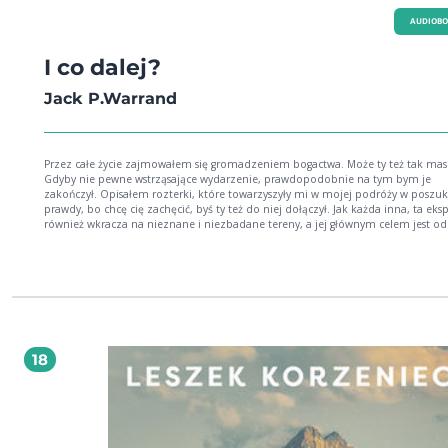
AUDIOB
I co dalej?
Jack P.Warrand
Przez całe życie zajmowałem się gromadzeniem bogactwa. Może ty też tak mas
Gdyby nie pewne wstrząsające wydarzenie, prawdopodobnie na tym bym je
zakończył. Opisałem rozterki, które towarzyszyły mi w mojej podróży w poszukiwaniu
prawdy, bo chcę cię zachęcić, byś ty też do niej dołączył. Jak każda inna, ta eks
również wkracza na nieznane i niezbadane tereny, a jej głównym celem jest od
prawdy. W świecie materii liczy się tylko materia i rządzące nią zależności. Jeśli
istnieje inny świat, do czego przekonuje mnie życie, to właśnie tam – w co wier
ukrywa się prawda, ta absolutna Prawda. Czy jest dla nas dostępna? Wydaje mi s
na to pytanie muszę odpowiedzieć sobie sam – ty też. Nie dowiesz się o mnie nic
więcej niż to, co jest zawarte w treści tej książki, ale zapewniam cię, że jest to b
szczera prawda. Jeśli masz dość odwagi, to spójrz na swe życie tak samo, a zroz
miesz moje. Może dzięki odkrytej odpowiedzi zrozumiemy siebi
18