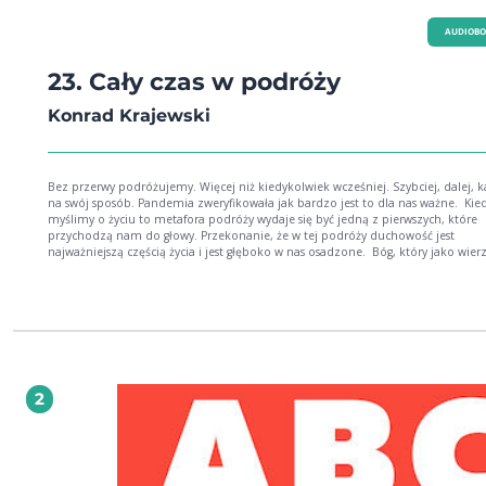
AUDIOB
23. Cały czas w podróży
Konrad Krajewski
Bez przerwy podróżujemy. Więcej niż kiedykolwiek wcześniej. Szybciej, dalej, 
na swój sposób. Pandemia zweryfikowała jak bardzo jest to dla nas ważne. Kiedy
myślimy o życiu to metafora podróży wydaje się być jedną z pierwszych, które
przychodzą nam do głowy. Przekonanie, że w tej podróży duchowość jest
najważniejszą częścią życia i jest głęboko w nas osadzone. Bóg, który jako wierzą
Chrześcijanie, przyszedł do nas w osobie Jezusa Chrystusa, chce by ta podróż, c
zajmie nam tu 20, 50 czy 80 lat, była podróżą, która zakończy się dotarciem do
miejsca, w którym ostatecznie będzie On sam. On sam też nas do tego zaprasza
mówi o tym przez jedną księgę od bardzo dawna. Konrad Krajewski jest jednym z
Pastorów Młodego Pokolenia w Społeczności Chrześcijańskiej Północ. Fascynuje
wyczekiwana rzeczywistość Bożego Królestwa oraz to, jak ludzie rozwijają się i
wzrastają dzięki wierze w Jezusa. To twardy zawodnik - biega w maratonach gór
lubi science fiction, organizuje akcje misyjne i społeczne, głosi kazania, ale prz
2
wszystkim jest tatą Hani i Tymka. Ukończył studia Teologiczne (WBST i ChAT) oraz
Zarządzanie (UW i PMI). W Społeczności Chrześcijańskiej Północ jest od 2014 roku.
Obecnie zarządza Obszarem Misji, organizując zarówno działania lokalne, prz
dołączanie się do życia dzielnicy Białołęka, jak i globalne, takie jak praca misyj
wśród osób rosyjskojęzycznych, działania w świecie wirtualnym, organizowanie
spotkań i eventów w naszym budynku na Elektronowej 10. Współpracuje z