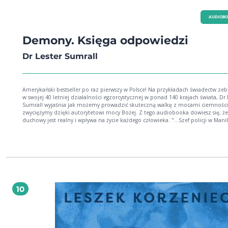
AUDIOB
Demony. Księga odpowiedzi
Dr Lester Sumrall
Amerykański bestseller po raz pierwszy w Polsce! Na przykładach świadectw zebranych
w swojej 40 letniej działalności egzorcystycznej w ponad 140 krajach świata, Dr 
Sumrall wyjaśnia jak możemy prowadzić skuteczną walkę z mocami ciemności,
zwyciężymy dzięki autorytetowi mocy Bożej. Z tego audiobooka dowiesz się, że
duchowy jest realny i wpływa na życie każdego człowieka. "...Szef policji w Manili,
powiedział, że Clarita to przykład przerażonej kobiety, bitej do szaleństwa prz
„niewidzialna osobę”. Pokazała im wiele ugryzień na całym ciele, spowodowan
przez niewiadomego sprawce, czego świadkiem było dwadzieścia pięć osób. Cla
wiła sie z bólu, krzyczała rycząc, kiedy „niewidzialne demony” ją atakowały."
(fragment audiobooka) „…większy jest Ten, który jest w was, od tego, który jest w
świecie.” – 1 list św. Jana 4:4
10