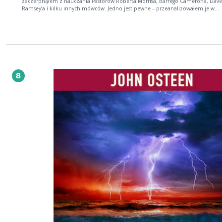
zaczerpnąłem z nauczania Pastorów Roberta Morrisa, Barrego Camerona, Dave
Ramsey’a i kilku innych mówców. Jedno jest pewne – przeanalizowałem je w
kontekście własnego życia, zastosowałem w praktyce, doświadczyłem ich
funkcjonowania oraz umieściłem je w rodzimym kontekście. Kwestia dóbr
doczesnych i naszego podejścia do nich stanowi dla wielu niezbadany obszar. B
podaje nam wiele wskazówek jak właściwie z nich korzystać. Mimo to jedni po
na tym polu porażkę, inni nie czerpią błogosławieństwa wynikającego z ich
posiadania, a przecież są one Bożym darem dla nas. Mam nadzieję, że będzie 
pożyteczne też dla Was i przyniesie inspirację do dobrego zarządzania dobram
doczesnymi, którymi Stwórca obdarza każdego.” Krzysztof Zaręba – autor
8