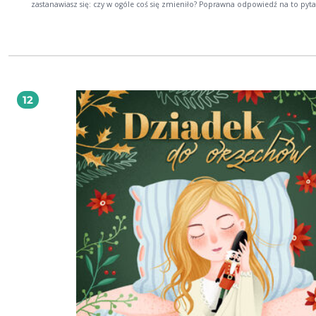
zastanawiasz się: czy w ogóle coś się zmieniło? Poprawna odpowiedź na to pyt
jest podstawą, aby móc przyjmować od Boga. Jeśli nie będziesz rozumieć tych
podstaw, zawsze będziesz zadawać sobie przepełnione wątpliwościami pytania:
Bóg może kochać kogoś takiego jak ja?”, „Jak mogę się czegokolwiek spodziewa
Pana? Nie zasługuję na to, nie jestem wystarczająco dobry!” Książka Duch, dusza i ciało
pomoże ci wyeliminować te i inne pełne wątpliwości pytania, które niszczą two
wiarę. Jeśli jest ci trudno przyjmować od Boga, musisz przesłuchać ten audiob
Służba Andrew Wommacka, autora książek i nauczyciela Słowa Bożego, przez
ostatnie czterdzieści lat dociera do milionów ludzi poprzez codzienny progra
12
radiowy i telewizyjny „Gospel Truth” (Prawda Ewangelii) oraz szkołę Charis Bible
College, której filie znajdują się na całym świecie, w tym również w Polsce, w Ło