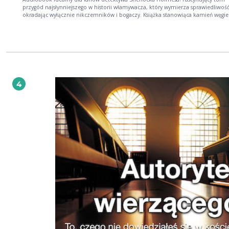
przygód najsłynniejszego w historii włamywacza, który wymierza sprawiedliwość
okradając wyłącznie nikczemników i bogaczy. Książka stanowiąca kamień węgielny
całej sagi, w której po raz pierwszy śledzimy spryt, szarmancki urok i pewność s
oraz złodziejski geniusz tego mistrza przebieranek i forteli. Pierwsze dziewięć
przypadków Arsène’a Lupina zapoznaje nas z całym arsenałem umiejętności
włamywacza z klasą, a także dowiadujemy się co nieco o jego przeszłości i mo
jakie pchnęły go w młodości na drogę złodziejskiej kariery – wszystko zaczęło s
naszyjnika królowej. Ale najpierw załoga transatlantyku płynącego do Ameryki 
telegraficzną wiadomość, że na pokładzie znajduje się słynny włamywacz Arsèn
Lupin. O dziwo, zostaje on natychmiast rozpoznany i aresztowany, po czym tra
4
więzienia, oczekując na proces. Ku zaskoczeniu władz, przestępca nie tylko
informuje, że niestety nie będzie na nim obecny, ale dodatkowo powiadamia
pewnego niezbyt uczciwie wzbogaconego na giełdzie barona, nazywanego Sza
że zamierza skraść kilka eksponatów z jego cennego zbioru antyków i dzieł sz
Maurice Leblanc - francuski nowelista i publicysta. Pod koniec XIX wieku wyjecha
Paryża, aby spełnić marzenie o zostaniu pisarzem. Ciężka praca i pragnienie
odniesienia sukcesu poskutkowały stopniowym zjednaniem czytelników. Pośr
wielu dzieł największym powodzeniem cieszy się do dziś seria opowiadań o
włamywaczu-dżentelmenie o imieniu Arsène Lupin.