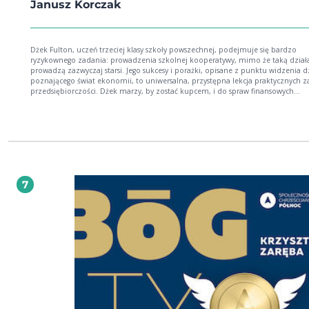
Janusz Korczak
Dżek Fulton, uczeń trzeciej klasy szkoły powszechnej, podejmuje się bardzo
ryzykownego zadania: prowadzenia szkolnej kooperatywy, mimo że taką dział
prowadzą zazwyczaj starsi. Jego sukcesy i porażki, opisane z punktu widzenia d
poznającego świat ekonomii, to uniwersalna, przystępna lekcja praktycznych z
przedsiębiorczości. Dżek marzy, by zostać kupcem, i do spraw finansowych
podchodzi ze wzruszającą powagą. Uczy się, co to kredyt, rabat, ubezpieczenie
ryzyko, jak kupować towar oferowany klientom i jak prowadzić rachunki. Jego e
oddanie wzbudzają podziw zarówno wśród nauczycieli, jak i doświadczonych
kupców, którzy wspierają Dżeka w jego poczynaniach. Czy chłopcu uda się uni
bankructwa?
7