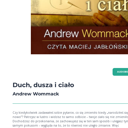
AUDIOB
Duch, dusza i ciało
Andrew Wommack
Czy kiedykolwiek zadawałeś sobie pytanie, co się zmieniło kiedy „narodziłeś si
nowo”? Patrzysz w lustro i widzisz to samo odbicie – twoje ciało się nie zmienił
Dochodzisz do przekonania, że zachowujesz się w ten sam sposób i ulegasz ty
samym pokusom – wygląda na to, że to również nie uległo zmianie. Więc