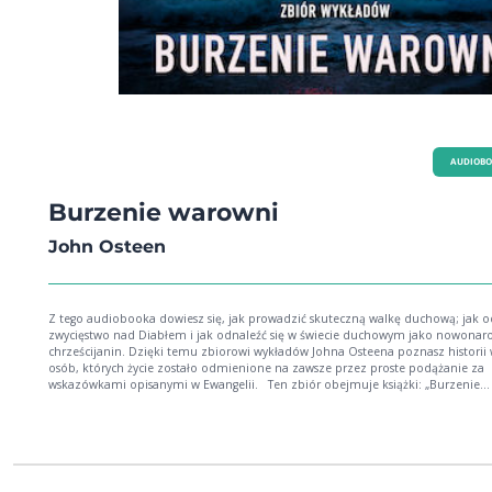
AUDIOB
Burzenie warowni
John Osteen
Z tego audiobooka dowiesz się, jak prowadzić skuteczną walkę duchową; jak o
zwycięstwo nad Diabłem i jak odnaleźć się w świecie duchowym jako nowona
chrześcijanin. Dzięki temu zbiorowi wykładów Johna Osteena poznasz historii 
osób, których życie zostało odmienione na zawsze przez proste podążanie za
wskazówkami opisanymi w Ewangelii. Ten zbiór obejmuje książki: „Burzenie
warowni” „Jak okazywać zwycięstwo nad Szatanem” „Jak płynąć w ponad
ponadnaturalnym” O autorze John Osteen (1921–1999) służył jako pastor,
ewangelista, nauczyciel i pisarz. Przez blisko 50 lat służył kościołom chrześcija
na całym świecie, podróżując i głosząc biblijne prawdy na temat Bożej miłości,
uzdrowienia i życia pełnego zwycięstwa, wiary i mocy. Założył kościół Lakwewo
Church w Houston, stanie Texas, określany przez wielu jako „Oaza miłości dla