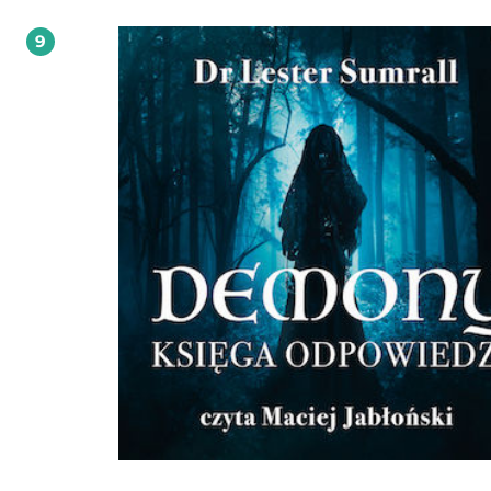
strudzonego świata”, gdzie jego rodzina kontynuuje służbę dla
kilkudziesięciotysięcznego zgromadzenia. Przełomowym wydarzeniem w biogra
9
Johna Osteena było osobiste doświadczenie chrztu w Duchu Świętym. Przeżycie
całkowicie zmieniło jego rozumienie tego, jakie powinno być nowotestament
chrześcijaństwo. W jego życiu i służbie zaczęły objawiać się dary Ducha Świętego
Osteen stał się jednym z najbardziej rozpoznawalnych dwudziestowiecznych
nauczycieli wiary, a jego pełne mocy przesłanie dotarło do za pośrednictwem
telewizji, radia i książek do milionów odbiorców na całym świecie. John Osteen
pozostawił po sobie niezwykle wartościowe duchowe dziedzictwo, z którego
czerpać do dzisiaj.