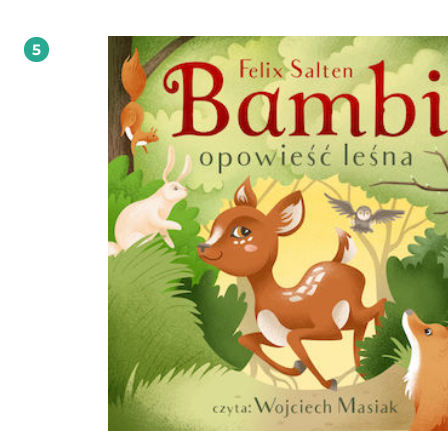
wygrywać duchowe bitwy. Większość ludzi wierzy, że Bóg stworzył naszego wroga,
Szatana, ale czy na pewno? Zrozumienie odpowiedzi na to pytanie uwolni cię
egzekwowania swojego autorytetu jako wierzącej osoby. Andrew, zagłębiając się w
5
Pismo Święte, ujawnia duchowe znaczenie twoich wyborów, słów, czynów i tego
one wpływają na twoją zdolność odpierania ataków Szatana i przyjmowania o
tego, co najlepsze. Odkryj potężne prawdy stojące za prawdziwym duchowym
autorytetem i zacznij oglądać prawdziwe rezultaty.