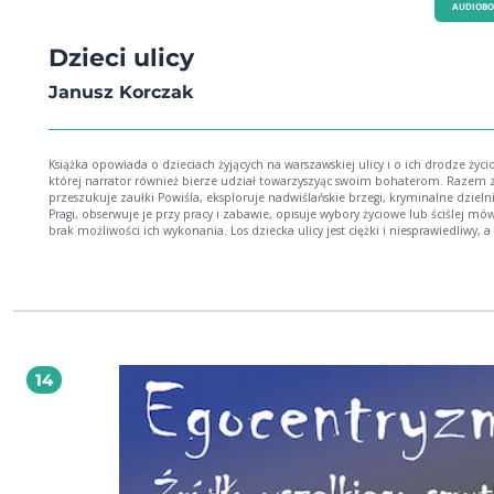
AUDIOB
Dzieci ulicy
Janusz Korczak
Książka opowiada o dzieciach żyjących na warszawskiej ulicy i o ich drodze życi
której narrator również bierze udział towarzyszyąc swoim bohaterom. Razem 
przeszukuje zaułki Powiśla, eksploruje nadwiślańskie brzegi, kryminalne dzieln
Pragi, obserwuje je przy pracy i zabawie, opisuje wybory życiowe lub ściślej mów
brak możliwości ich wykonania. Los dziecka ulicy jest ciężki i niesprawiedliwy, a
przez głód, bicie, praca ponad siły, alkohol, prostytucja, więzienie i niełatwo się
błędnego koła wyrwać, zważywszy na społeczną obojętność.
14