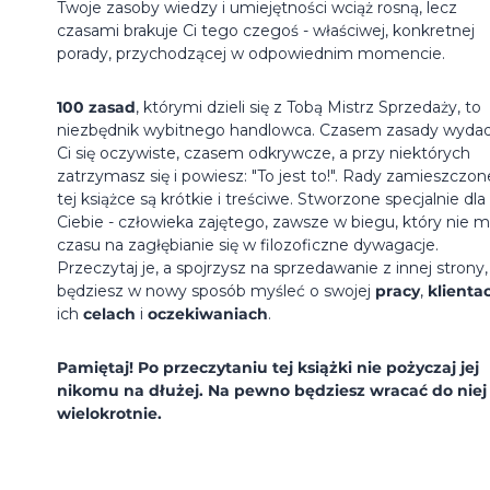
Twoje zasoby wiedzy i umiejętności wciąż rosną, lecz
czasami brakuje Ci tego czegoś - właściwej, konkretnej
porady, przychodzącej w odpowiednim momencie.
100 zasad
, którymi dzieli się z Tobą Mistrz Sprzedaży, to
niezbędnik wybitnego handlowca. Czasem zasady wyda
Ci się oczywiste, czasem odkrywcze, a przy niektórych
zatrzymasz się i powiesz: "To jest to!". Rady zamieszczo
tej książce są krótkie i treściwe. Stworzone specjalnie dla
Ciebie - człowieka zajętego, zawsze w biegu, który nie 
czasu na zagłębianie się w filozoficzne dywagacje.
Przeczytaj je, a spojrzysz na sprzedawanie z innej strony,
będziesz w nowy sposób myśleć o swojej
pracy
,
klienta
ich
celach
i
oczekiwaniach
.
Pamiętaj! Po przeczytaniu tej książki nie pożyczaj jej
nikomu na dłużej. Na pewno będziesz wracać do niej
wielokrotnie.