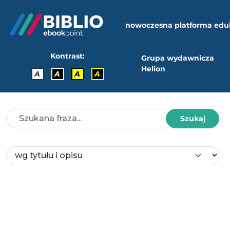
nowoczesna platforma edu
Kontrast:
Grupa wydawnicza
Helion
A
A
A
A
Szukaj