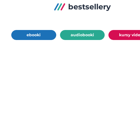
bestsellery
ebooki
audiobooki
kursy vid