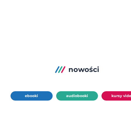
nowości
ebooki
audiobooki
kursy vid