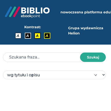
nowoczesna platforma edu
Kontrast:
Grupa wydawnicza
Helion
A
A
A
A
Szukaj