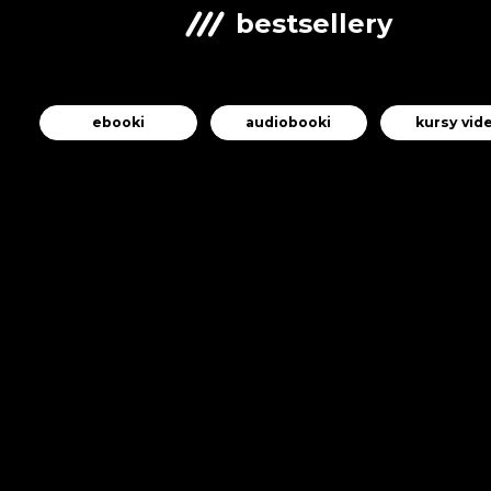
bestsellery
ebooki
audiobooki
kursy vid