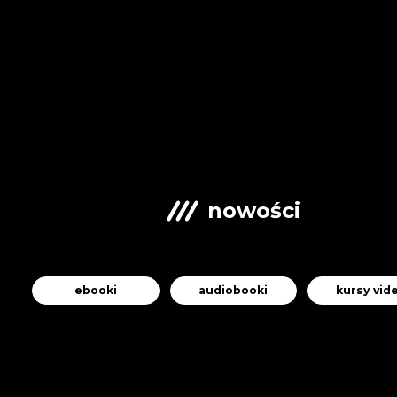
nowości
ebooki
audiobooki
kursy vid