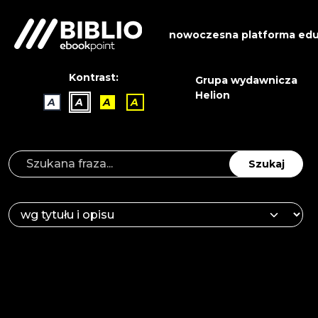
nowoczesna platforma edu
Kontrast:
Grupa wydawnicza
Helion
A
A
A
A
Szukaj