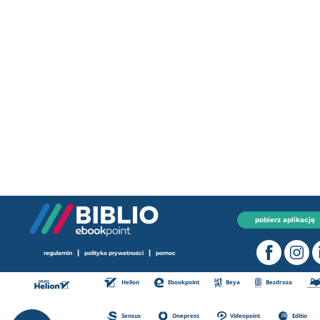
pobierz aplikację
|
|
regulamin
polityka prywatności
pomoc
Helion
Ebookpoint
Beya
Bezdroza
Sensus
Onepress
Videopoint
Editio