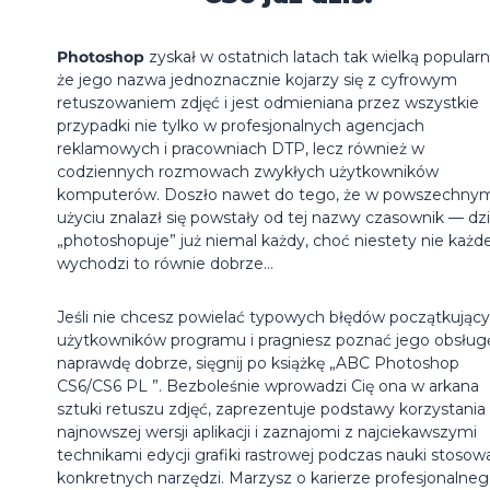
Photoshop
zyskał w ostatnich latach tak wielką popularn
że jego nazwa jednoznacznie kojarzy się z cyfrowym
retuszowaniem zdjęć i jest odmieniana przez wszystkie
przypadki nie tylko w profesjonalnych agencjach
reklamowych i pracowniach DTP, lecz również w
codziennych rozmowach zwykłych użytkowników
komputerów. Doszło nawet do tego, że w powszechny
użyciu znalazł się powstały od tej nazwy czasownik — dzi
„photoshopuje” już niemal każdy, choć niestety nie każ
wychodzi to równie dobrze…
Jeśli nie chcesz powielać typowych błędów początkując
użytkowników programu i pragniesz poznać jego obsług
naprawdę dobrze, sięgnij po książkę „ABC Photoshop
CS6/CS6 PL ”. Bezboleśnie wprowadzi Cię ona w arkana
sztuki retuszu zdjęć, zaprezentuje podstawy korzystania
najnowszej wersji aplikacji i zaznajomi z najciekawszymi
technikami edycji grafiki rastrowej podczas nauki stosow
konkretnych narzędzi. Marzysz o karierze profesjonalne