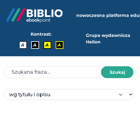
nowoczesna platforma edu
Kontrast:
Grupa wydawnicza
Helion
A
A
A
A
Szukaj