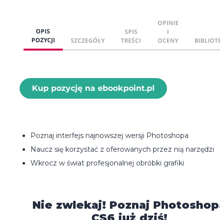
OPINIE
OPIS
SPIS
I
POZYCJI
SZCZEGÓŁY
TREŚCI
OCENY
BIBLIOT
Kup pozycję na ebookpoint.pl
Poznaj interfejs najnowszej wersji Photoshopa
Naucz się korzystać z oferowanych przez nią narzędzi
Wkrocz w świat profesjonalnej obróbki grafiki
Nie zwlekaj! Poznaj Photoshop
CS6 już dziś!