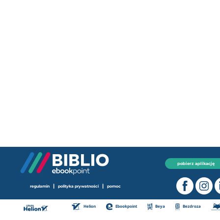
pobierz aplikację
|
|
regulamin
polityka prywatności
pomoc
Helion
Ebookpoint
Beya
Bezdroza