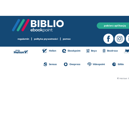
pobierz aplikację
|
|
regulamin
polityka prywatności
pomoc
Helion
Ebookpoint
Beya
Bezdroza
Sensus
Onepress
Videopoint
Editio
© Helion 1