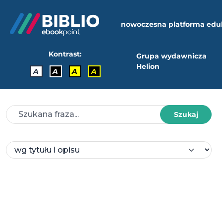
nowoczesna platforma edu
Kontrast:
Grupa wydawnicza
Helion
A
A
A
A
Szukaj