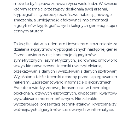
może to być sprawa zdrowia i życia wielu ludzi. W świecie
którym rozmaici przestępcy doskonalą swój arsenał,
kryptografia i cyberbezpieczeństwo nabierają nowego
znaczenia, a umiejętność efektywnej implementacji
algorytmów kryptograficznych kolejnych generacji staje 
cennym atutem.
Ta książka ułatwi studentom i inżynierom zrozumienie z
działania algorytmów kryptograficznych następnej genera
Przedstawiono w niej koncepcje algorytmów
symetrycznych i asymetrycznych, jak również omówion
wszystkie nowoczesne techniki uwierzytelniania,
przekazywania danych i wyszukiwania danych szyfrowan
Wyjaśniono także techniki ochrony przed szpiegowaniem
hakerami. Zaprezentowano informacje o algorytmach
Evolute o wiedzy zerowej, konsensusie w technologii
blockchain, krzywych eliptycznych, kryptografii kwantowe
wyszukiwaniu homomorficznym. Nie zabrakło
wyczerpującej prezentacji technik ataków i kryptoanalizy
ważniejszych algorytmów stosowanych w informatyce.