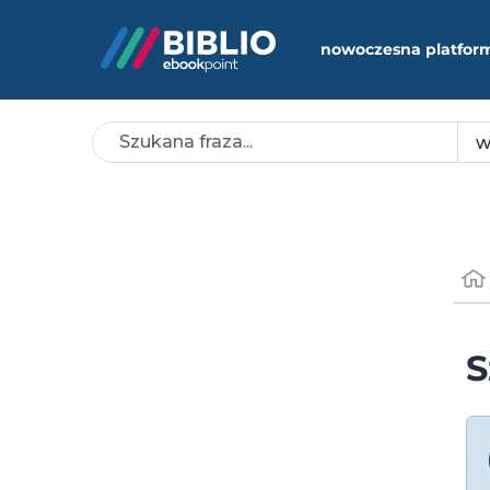
nowoczesna platfor
S