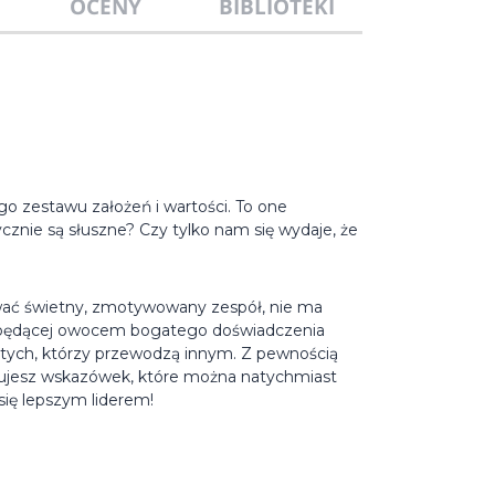
OCENY
BIBLIOTEKI
o zestawu założeń i wartości. To one
ycznie są słuszne? Czy tylko nam się wydaje, że
ować świetny, zmotywowany zespół, nie ma
ce, będącej owocem bogatego doświadczenia
e tych, którzy przewodzą innym. Z pewnością
szukujesz wskazówek, które można natychmiast
się lepszym liderem!