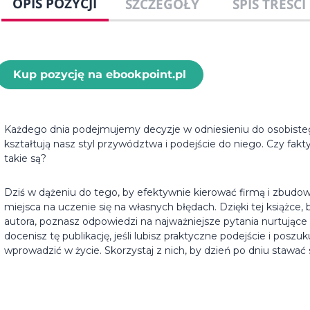
OPIS POZYCJI
SZCZEGÓŁY
SPIS TREŚCI
Kup pozycję na ebookpoint.pl
Każdego dnia podejmujemy decyzje w odniesieniu do osobisteg
kształtują nasz styl przywództwa i podejście do niego. Czy fakt
takie są?
Dziś w dążeniu do tego, by efektywnie kierować firmą i zbud
miejsca na uczenie się na własnych błędach. Dzięki tej książ
autora, poznasz odpowiedzi na najważniejsze pytania nurtując
docenisz tę publikację, jeśli lubisz praktyczne podejście i po
wprowadzić w życie. Skorzystaj z nich, by dzień po dniu stawać 