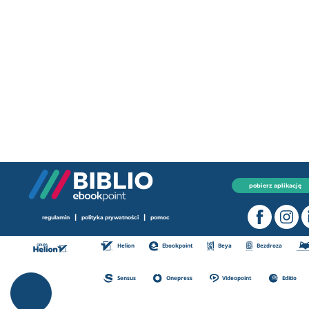
pobierz aplikację
|
|
regulamin
polityka prywatności
pomoc
Helion
Ebookpoint
Beya
Bezdroza
Sensus
Onepress
Videopoint
Editio