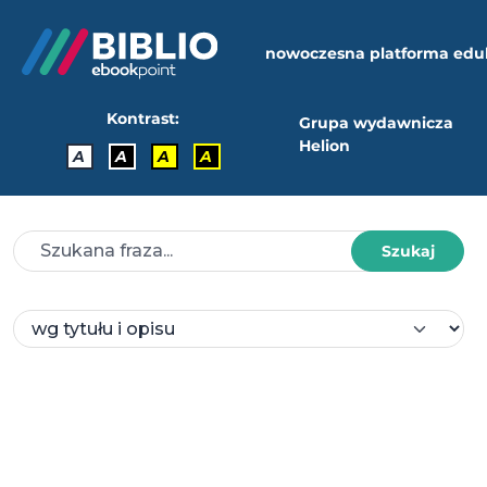
nowoczesna platforma edu
Kontrast:
Grupa wydawnicza
Helion
A
A
A
A
Szukaj