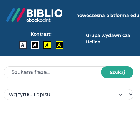
nowoczesna platforma edu
Kontrast:
Grupa wydawnicza
Helion
A
A
A
A
Szukaj