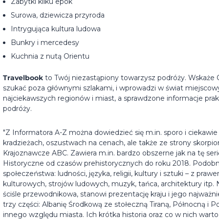
Zabytki kilku epok
Surowa, dziewicza przyroda
Intrygująca kultura ludowa
Bunkry i mercedesy
Kuchnia z nutą Orientu
Travelbook
to Twój niezastąpiony towarzysz podróży. Wskaże C
szukać poza głównymi szlakami, i wprowadzi w świat miejscow
najciekawszych regionów i miast, a sprawdzone informacje pra
podróży.
"Z Informatora A-Z można dowiedzieć się m.in. sporo i ciekawie
kradzieżach, oszustwach na cenach, ale także ze strony skorpio
Krajoznawcze ABC. Zawiera m.in. bardzo obszerne jak na tę se
Historyczne od czasów prehistorycznych do roku 2018. Podobni
społeczeństwa: ludności, języka, religii, kultury i sztuki – z 
kulturowych, strojów ludowych, muzyk, tańca, architektury itp. 
ściśle przewodnikowa, stanowi prezentację kraju i jego najważni
trzy części: Albanię Środkową ze stołeczną Tiraną, Północną i 
innego względu miasta. Ich krótka historia oraz co w nich wart