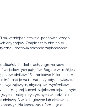
i najważniejsze atrakcje, podpowie, czego
ych obyczajów. Znajdziesz w nim opisy
ktyczne umożliwią staranne zaplanowanie
 o albańskich alkoholach, zagrożeniach:
nów i jadowitych pająków. Bogate w treść jest
rię przewodników, 15-stronicowe Kalendarium
e informacje na temat przyrody, a zwłaszcza
prawem zwyczajowym, obyczajów i wyróżników
No i tamtejszej kuchni. Najobszerniejsza część,
ejszych atrakcji turystycznych w podziale na
Południową. A w nich główne lub ciekawe z
o zobaczyć. Na koncu zaś informacje o