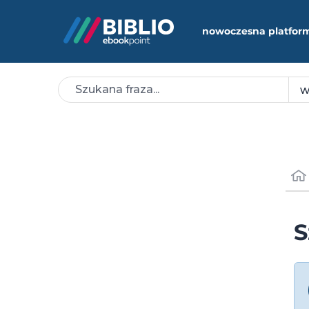
nowoczesna platfor
S