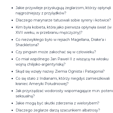
Jakie przywileje przysługują żeglarzom, którzy opłynęli
najgroźniejszy z przylądków?
Dlaczego marynarze tatuowali sobie syreny i kotwice?
Kim była kobieta, która jako pierwsza opłynęła świat (w
XVII wieku, w przebraniu mężczyzny)?
Co niezwykłego było w rejsach Magellana, Drake'a i
Shackletona?
Czy pingwin może zakochać się w człowieku?
Co miał wspólnego Jan Paweł II z wiszącą na włosku
wojną chilijsko-argentyńską?
Skąd się wzięły nazwy Ziemia Ognista i Patagonia?
Co się stało z Indianami, którzy niegdyś zamieszkiwali
kraniec Ameryki Południowej?
Jak przyrządzać wodorosty wspomagające m.in. poten
seksualną?
Jakie mogą być skutki zderzenia z wielorybem?
Dlaczego żeglarze darzą szacunkiem albatrosy?