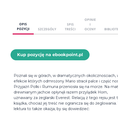
OPINIE
OPIS
SPIS
I
POZYCJI
SZCZEGÓŁY
TREŚCI
OCENY
BIBLIOT
Kup pozycję na ebookpoint.pl
Poznali się w górach, w dramatycznych okolicznościach,
efekcie których odmrożony Mario stracił palce i część no
Przyjaźń Polki i Rumuna przeniosła się na morze. Na ma
drewnianym jachcie opłynęli razem przylądek Horn,
uznawany za żeglarski Everest. Relacją z tego rejsu jest 
książka, chociaż jej treść nie ogranicza się do żeglowania.
lektura to także okazja, by się dowiedzieć: