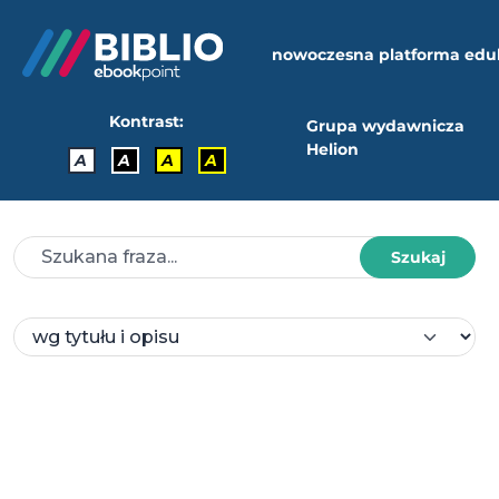
nowoczesna platforma edu
Kontrast:
Grupa wydawnicza
Helion
A
A
A
A
Szukaj