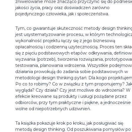
zniwelowanie może znacząco przyczynić się do podniesi
jakości życia, pracy oraz doświadczeń zarówno
pojedynczego człowieka, jak i społeczeństwa.
Tym, co gwarantuje skuteczność metody design thinkin
jest usystematyzowanie procesu, w którym technologic
wykonalność projektu łączy się z jego biznesową
opłacalnością i codzienną użytecznością. Proces ten skł
się z pięciu podstawowych etapów: odkrywania, definiow
wyzwania (potrzeb), tworzenia rozwiązania, prototypowan
testowania, planowania wdrożenia. Wszystkie podejmo
działania prowokują do zadania sobie podstawowych w
metodologii design thinking pytań: Dla kogo projektuje
Po co to robimy? Co w związku z tym proponujemy? Jak
wygląda? Czy działa? Czy jest możliwe do wdrożenia? W
efekcie kreowane są produkty i usługi pożądane przez
odbiorców, przy tym praktyczne i piękne, a jednocześnie
wolne od niepotrzebnych udziwnień.
Ta książka pokazuje krok po kroku, jak posługiwać się
metodą design thinking. Od poszukiwania pomysłów po