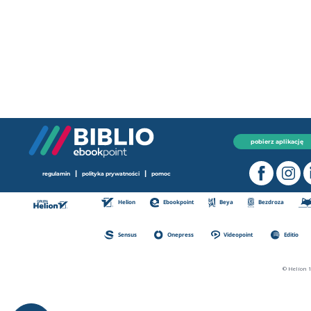
pobierz aplikację
|
|
regulamin
polityka prywatności
pomoc
Helion
Ebookpoint
Beya
Bezdroza
Sensus
Onepress
Videopoint
Editio
© Helion 1