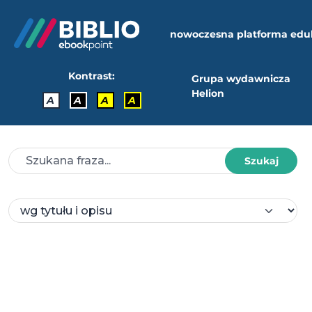
nowoczesna platforma edu
Kontrast:
Grupa wydawnicza
Helion
A
A
A
A
Szukaj