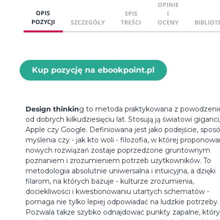
OPINIE
OPIS
SPIS
I
POZYCJI
SZCZEGÓŁY
TREŚCI
OCENY
BIBLIOT
Kup pozycję na ebookpoint.pl
Design thinkin
g to metoda praktykowana z powodzen
od dobrych kilkudziesięciu lat. Stosują ją światowi giganci,
Apple czy Google. Definiowana jest jako podejście, spos
myślenia czy - jak kto woli - filozofia, w której proponowa
nowych rozwiązań zostaje poprzedzone gruntownym
poznaniem i zrozumieniem potrzeb użytkowników. To
metodologia absolutnie uniwersalna i intuicyjna, a dzięki
filarom, na których bazuje - kulturze zrozumienia,
dociekliwości i kwestionowaniu utartych schematów -
pomaga nie tylko lepiej odpowiadać na ludzkie potrzeby.
Pozwala także szybko odnajdować punkty zapalne, któr