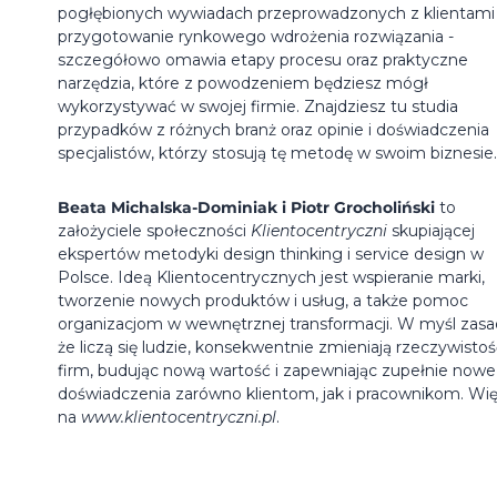
pogłębionych wywiadach przeprowadzonych z klientami
przygotowanie rynkowego wdrożenia rozwiązania -
szczegółowo omawia etapy procesu oraz praktyczne
narzędzia, które z powodzeniem będziesz mógł
wykorzystywać w swojej firmie. Znajdziesz tu studia
przypadków z różnych branż oraz opinie i doświadczenia
specjalistów, którzy stosują tę metodę w swoim biznesie.
Beata Michalska-Dominiak i Piotr Grocholiński
to
założyciele społeczności
Klientocentryczni
skupiającej
ekspertów metodyki design thinking i service design w
Polsce. Ideą Klientocentrycznych jest wspieranie marki,
tworzenie nowych produktów i usług, a także pomoc
organizacjom w wewnętrznej transformacji. W myśl zasa
że liczą się ludzie, konsekwentnie zmieniają rzeczywisto
firm, budując nową wartość i zapewniając zupełnie nowe
doświadczenia zarówno klientom, jak i pracownikom. Wię
na
www.klientocentryczni.pl
.