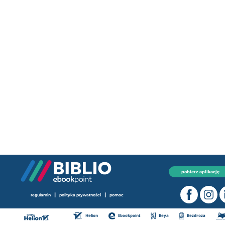
pobierz aplikację
|
|
regulamin
polityka prywatności
pomoc
Helion
Ebookpoint
Beya
Bezdroza