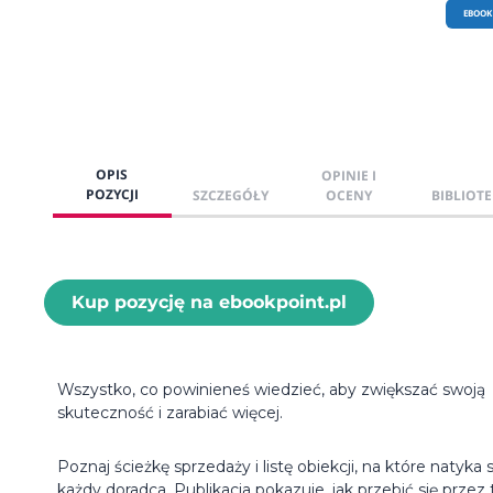
EBOOK
OPIS
OPINIE I
POZYCJI
SZCZEGÓŁY
OCENY
BIBLIOTE
Kup pozycję na ebookpoint.pl
Wszystko, co powinieneś wiedzieć, aby zwiększać swoją
skuteczność i zarabiać więcej.
Poznaj ścieżkę sprzedaży i listę obiekcji, na które natyka s
każdy doradca. Publikacja pokazuje, jak przebić się przez 