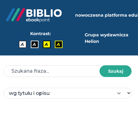
nowoczesna platforma edu
Kontrast:
Grupa wydawnicza
Helion
A
A
A
A
Szukaj