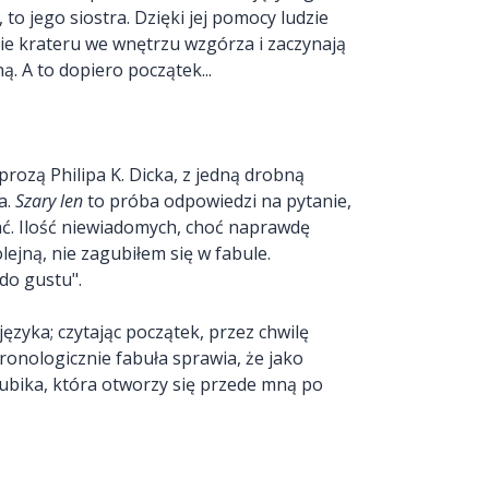
 to jego siostra. Dzięki jej pomocy ludzie
ie krateru we wnętrzu wzgórza i zaczynają
ą. A to dopiero początek...
prozą Philipa K. Dicka, z jedną drobną
a.
Szary len
to próba odpowiedzi na pytanie,
ć. Ilość niewiadomych, choć naprawdę
lejną, nie zagubiłem się w fabule.
do gustu".
ęzyka; czytając początek, przez chwilę
onologicznie fabuła sprawia, że jako
Rubika, która otworzy się przede mną po