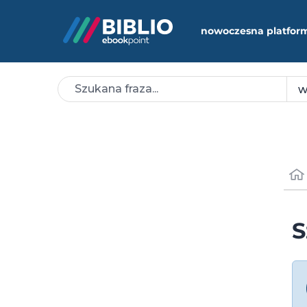
nowoczesna platfor
S