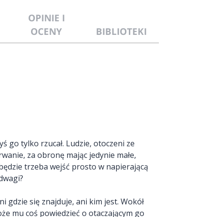
OPINIE I
OCENY
BIBLIOTEKI
yś go tylko rzucał. Ludzie, otoczeni ze
rwanie, za obronę mając jedynie małe,
y będzie trzeba wejść prosto w napierającą
dwagi?
i gdzie się znajduje, ani kim jest. Wokół
 może mu coś powiedzieć o otaczającym go