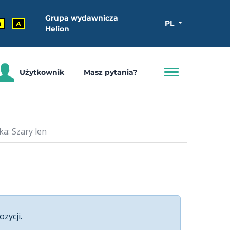
Grupa wydawnicza
PL
A
A
Helion
Użytkownik
Masz pytania?
a: Szary len
ozycji.