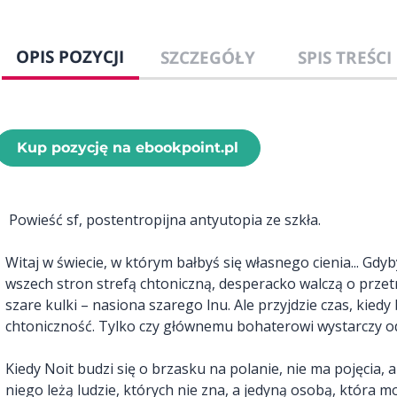
OPIS POZYCJI
SZCZEGÓŁY
SPIS TREŚCI
Kup pozycję na ebookpoint.pl
Powieść sf, postentropijna antyutopia ze szkła.
Witaj w świecie, w którym bałbyś się własnego cienia... Gdyb
wszech stron strefą chtoniczną, desperacko walczą o przet
szare kulki – nasiona szarego lnu. Ale przyjdzie czas, kied
chtoniczność. Tylko czy głównemu bohaterowi wystarczy o
Kiedy Noit budzi się o brzasku na polanie, nie ma pojęcia, an
niego leżą ludzie, których nie zna, a jedyną osobą, która