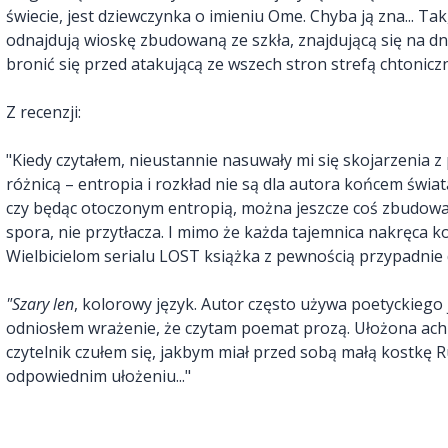
świecie, jest dziewczynka o imieniu Ome. Chyba ją zna... Tak,
odnajdują wioskę zbudowaną ze szkła, znajdującą się na dn
bronić się przed atakującą ze wszech stron strefą chtoniczn
Z recenzji:
"Kiedy czytałem, nieustannie nasuwały mi się skojarzenia z 
różnicą – entropia i rozkład nie są dla autora końcem świat
czy będąc otoczonym entropią, można jeszcze coś zbudowa
spora, nie przytłacza. I mimo że każda tajemnica nakręca ko
Wielbicielom serialu LOST książka z pewnością przypadnie 
"Szary len
, kolorowy język. Autor często używa poetyckiego j
odniosłem wrażenie, że czytam poemat prozą. Ułożona achr
czytelnik czułem się, jakbym miał przed sobą małą kostkę 
odpowiednim ułożeniu..."