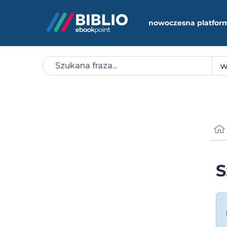
nowoczesna platfor
S