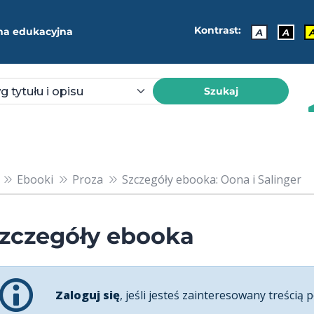
Kontrast:
ma edukacyjna
A
A
Szukaj
Ebooki
Proza
Szczegóły ebooka: Oona i Salinger
zczegóły ebooka
Zaloguj się
, jeśli jesteś zainteresowany treścią p