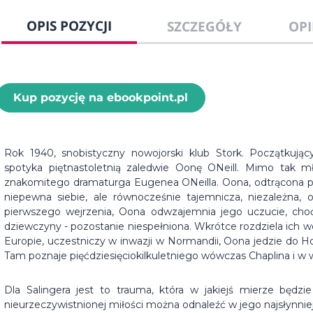
OPIS POZYCJI
SZCZEGÓŁY
OPI
Kup pozycję na ebookpoint.pl
Rok 1940, snobistyczny nowojorski klub Stork. Początkujący 
spotyka piętnastoletnią zaledwie Oonę ONeill. Mimo tak mł
znakomitego dramaturga Eugenea ONeilla. Oona, odtrącona prz
niepewna siebie, ale równocześnie tajemnicza, niezależna, 
pierwszego wejrzenia, Oona odwzajemnia jego uczucie, ch
dziewczyny - pozostanie niespełniona. Wkrótce rozdziela ich w
Europie, uczestniczy w inwazji w Normandii, Oona jedzie do Ho
Tam poznaje pięćdziesięciokilkuletniego wówczas Chaplina i w 
Dla Salingera jest to trauma, która w jakiejś mierze będz
nieurzeczywistnionej miłości można odnaleźć w jego najsłynnie