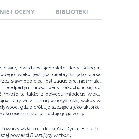
NIE I OCENY
BIBLIOTEKI
pisarz, dwudziestojednoletni Jerry Salinger,
odego wieku jest już celebrytką jako córka
ez sławnego ojca, jest zagubiona, nieśmiała,
o nieodpartym uroku. Jerry zakochuje się od
oć miłość ta także z powodu młodego wieku
ojna. Jerry wraz z armią amerykańską walczy w
llywood, gdzie próbuje szczęścia jako aktorka.
wieku osiemnastu lat zostaje jego żoną.
ie towarzyszyła mu do końca życia. Echa tej
jszej powieści
Buszujący w zbożu
.