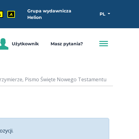
Grupa wydawnicza
PL
A
A
Helion
Użytkownik
Masz pytania?
Przymierze, Pismo Święte Nowego Testamentu
ozycji.