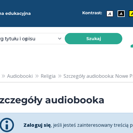
Kontrast:
ma edukacyjna
A
A
Szukaj
Audiobooki
Religia
Szczegóły audiobooka: Nowe 
zczegóły audiobooka
Zaloguj się
, jeśli jesteś zainteresowany treścią p