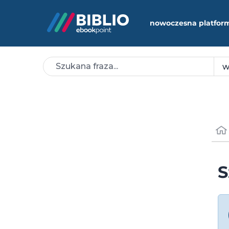
nowoczesna platfor
S