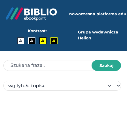
nowoczesna platforma edu
Kontrast:
Grupa wydawnicza
Helion
A
A
A
A
Szukaj