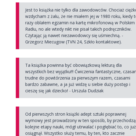
Jest to książka nie tylko dla zawodowców. Chociaż ciężk
wzdycham z żalu, że nie miałem jej w 1980 roku, kiedy t
razy oblałem egzamin na kartę mikrofonową w Polskim
Radiu, no ale wtedy nikt nie pisał takich podręczników.
Czytając ją nawet niezawodowcy się uśmiechną. -
Grzegorz Miecugow (TVN 24, Szkło kontaktowe).
Ta książka powinna być obowiązkową lekturą dla
wszystkich bez wyjątku!!! Ćwiczenia fantastyczne, czasa
trudne do powtórzenia za pierwszym razem, czasami
bardzo zabawne, a ja już widzę u siebie duży postęp i
cieszę się jak dziecko! - Urszula Dudziak
Od pierwszych stron książki adept sztuki poprawnej
wymowy jest prowadzony w ten sposób, by przechodzą
kolejne etapy nauki, mógł utrwalać i pogłębiać to, co ju
osiągnął. Wszystko służy temu, by ten, kto zacznie