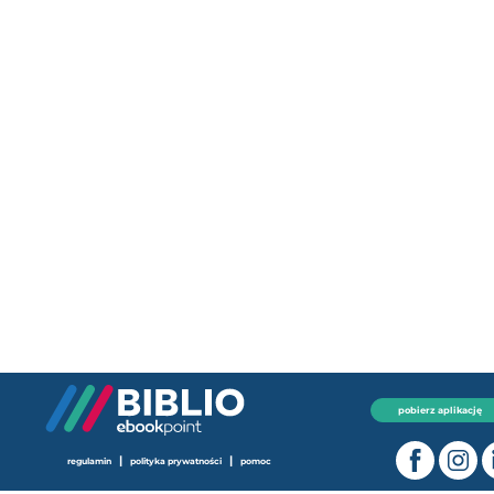
pobierz aplikację
|
|
regulamin
polityka prywatności
pomoc