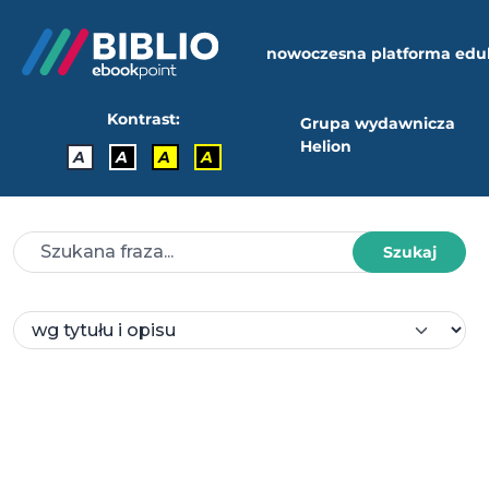
nowoczesna platforma edu
Kontrast:
Grupa wydawnicza
Helion
A
A
A
A
Szukaj