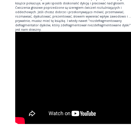
książce pokazuje, w jaki sposób doskonalić dykcję i pracować nad głosem.
Ćwiczenia głosowe poprzedzone są szeregiem ćwiczeń rozluźniających i
oddechowych. Jeśli chcesz dobrze i przekonywająco mówić, przemawiać,
rozmawiać, dyskutować, prezentować, słowem wywierać wpływ zawodowo i ..
prywatnie, musisz mieć tę książkę. I wtedy nawet "rozdefragmentowany
defragmentator dysków, który zdefragmentował niezdefragmentowane dyski"
jest nam straszny.