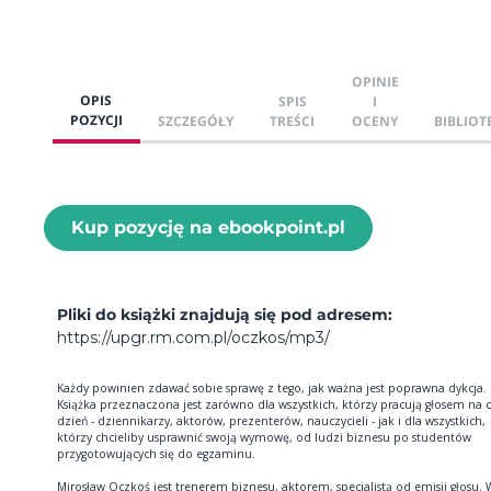
OPINIE
OPIS
SPIS
I
POZYCJI
SZCZEGÓŁY
TREŚCI
OCENY
BIBLIOT
Kup pozycję na ebookpoint.pl
Pliki do książki znajdują się pod adresem:
https://upgr.rm.com.pl/oczkos/mp3/
Każdy powinien zdawać sobie sprawę z tego, jak ważna jest poprawna dykcja.
Książka przeznaczona jest zarówno dla wszystkich, którzy pracują głosem na 
dzień - dziennikarzy, aktorów, prezenterów, nauczycieli - jak i dla wszystkich,
którzy chcieliby usprawnić swoją wymowę, od ludzi biznesu po studentów
przygotowujących się do egzaminu.
Mirosław Oczkoś jest trenerem biznesu, aktorem, specjalistą od emisji głosu. 