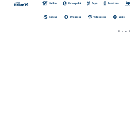
Helion
Ebookpoint
Beya
Bezdroza
Sensus
Onepress
Videopoint
Editio
© Helion 1