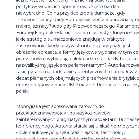
polityków wobec ich oponentów, często bardzo
niewybredne. Co na przykład zrobią tłumacze, gdy
Przewodniczący Rady Europejskiej zostaje porównany d
mokrej szmaty? Albo gdy Przewodniczącego Parlamen
Europejskiego określa się mianem faszysty? Innymi słow
jakie strategie tłumaczeniowe znajdują w praktyce
zastosowanie, kiedy oczywistą intencją oryginału jest
obrażenie adresata, a formy językowe wybrane w tym ce
przez mówcę wybiegają daleko poza standardy tego, co
nazwalibyśmy językiem parlamentarnym? Autorka rozw
takie pytania na podstawie autentycznych materiałów z
debat plenarnych obejmujących przemówienia brytyjski
eurosceptyków z partii UKIP oraz ich tłumaczenia na jęz
polski.
Monografia jest adresowana zarówno do
przekładoznawców, jak i do językoznawców
zainteresowanych pragmatycznymi aspektami tłumacze
konferencyjnego. Autorka starała się unikać hermetyczn
ściśle naukowego języka oraz niejasnej terminologii
specjalistycznej w nadziei, że książka może również