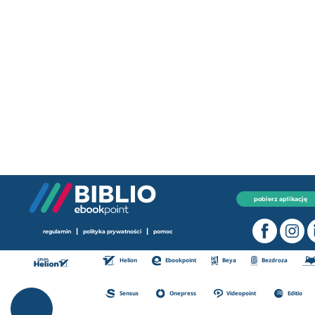
pobierz aplikację
|
|
regulamin
polityka prywatności
pomoc
Helion
Ebookpoint
Beya
Bezdroza
Sensus
Onepress
Videopoint
Editio