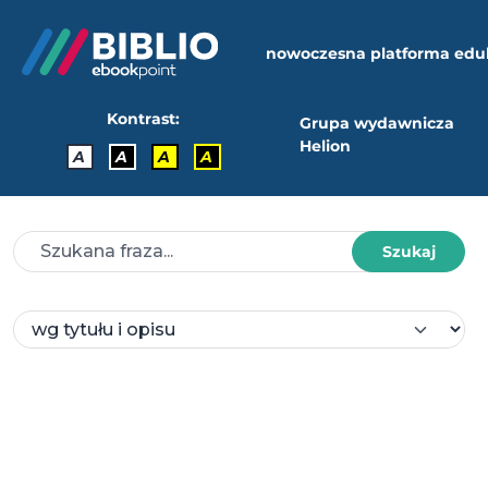
nowoczesna platforma edu
Kontrast:
Grupa wydawnicza
Helion
A
A
A
A
Szukaj