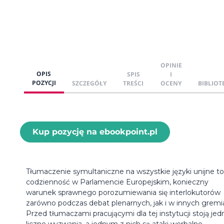
OPINIE
OPIS
SPIS
I
POZYCJI
SZCZEGÓŁY
TREŚCI
OCENY
BIBLIOT
Kup pozycję na ebookpoint.pl
Tłumaczenie symultaniczne na wszystkie języki unijne to
codzienność w Parlamencie Europejskim, konieczny
warunek sprawnego porozumiewania się interlokutorów
zarówno podczas debat plenarnych, jak i w innych gremi
Przed tłumaczami pracującymi dla tej instytucji stoją jed
liczne wyzwania, a jednym z nich są ataki werbalne