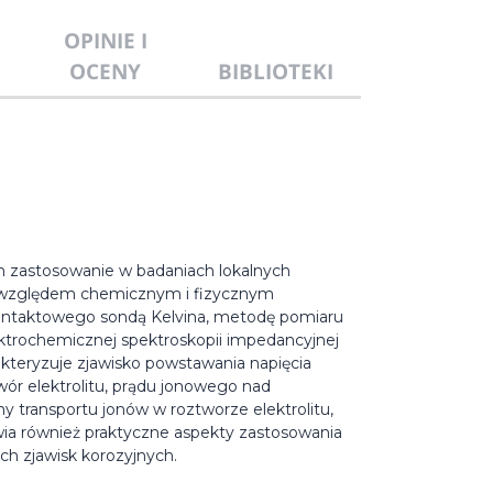
OPINIE I
OCENY
BIBLIOTEKI
 zastosowanie w badaniach lokalnych
 względem chemicznym i fizycznym
kontaktowego sondą Kelvina, metodę pomiaru
ktrochemicznej spektroskopii impedancyjnej
kteryzuje zjawisko powstawania napięcia
wór elektrolitu, prądu jonowego nad
 transportu jonów w roztworze elektrolitu,
wia również praktyczne aspekty zastosowania
h zjawisk korozyjnych.