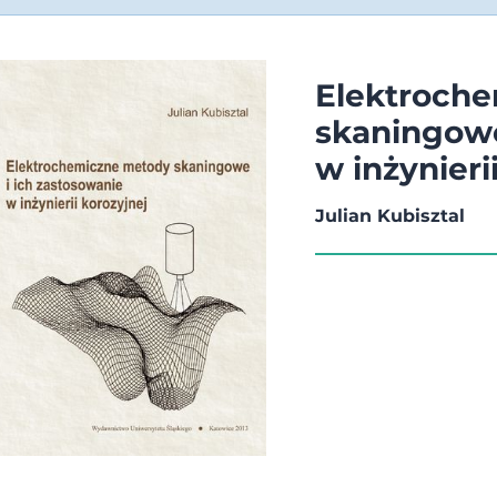
Elektroch
skaningowe
w inżynieri
Julian Kubisztal