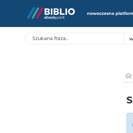
nowoczesna platfor
S