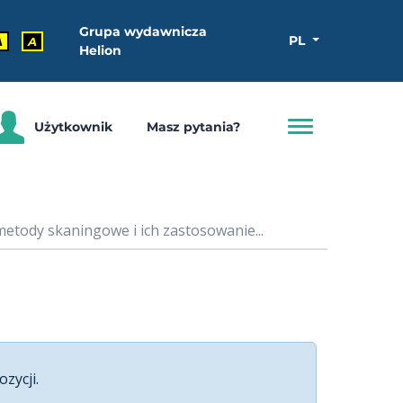
Grupa wydawnicza
PL
A
A
Helion
Użytkownik
Masz pytania?
etody skaningowe i ich zastosowanie...
ozycji.