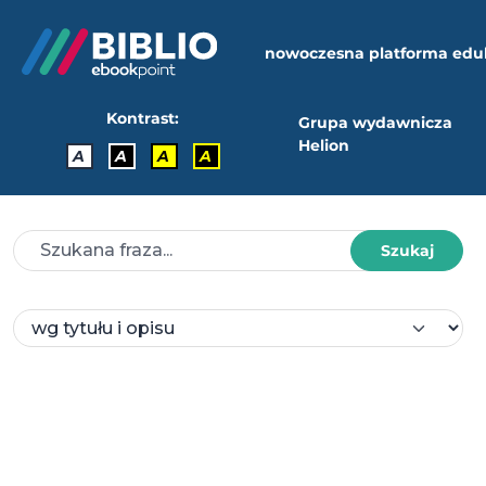
nowoczesna platforma edu
Kontrast:
Grupa wydawnicza
Helion
A
A
A
A
Szukaj