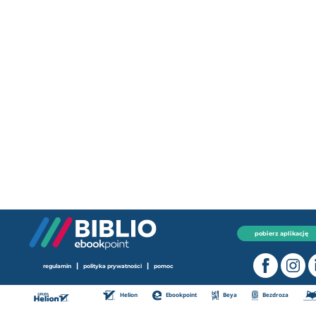
pobierz aplikację
|
|
regulamin
polityka prywatności
pomoc
Helion
Ebookpoint
Beya
Bezdroza