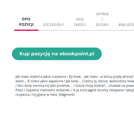
OPINIE
OPIS
SPIS
I
POZYCJI
SZCZEGÓŁY
TREŚCI
OCENY
BIBLIOT
Kup pozycję na ebookpoint.pl
Jak mało malin! a jakie czerwone / By krew. - Jak mało - w którą pójdę stronę? 
wiem... A niebo jakie zapalone / Jak krew... Czemu ty, słońce, wschodzisz kr
/ Noc wolę ciemną niż taki poranek... / Gdzie moja siostra?... musiała na praw
Pójść i napełnić malinami dzbanek; / A ja śród jagód chodzę obłąkana / Jaką
rozpaczą i łzy gubię w rosie. (fragment)