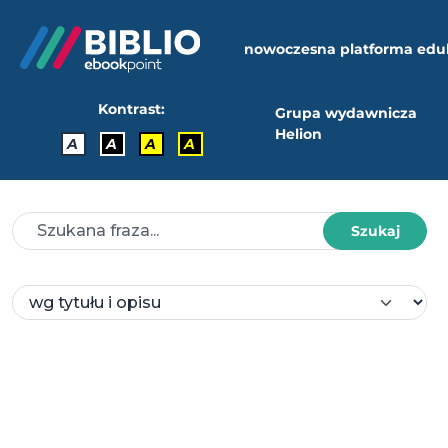
nowoczesna platforma edu
Kontrast:
Grupa wydawnicza
Helion
A
A
A
A
Szukaj