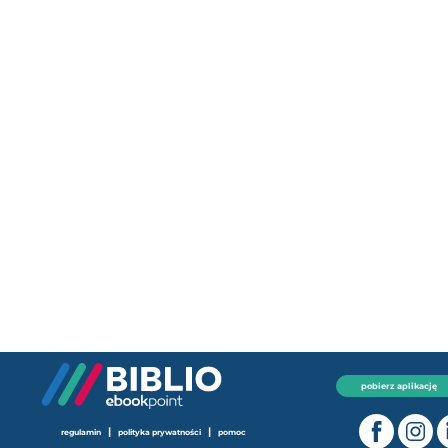
pobierz aplikację
|
|
regulamin
polityka prywatności
pomoc