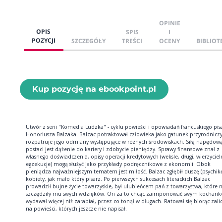
OPINIE
OPIS
SPIS
I
POZYCJI
SZCZEGÓŁY
TREŚCI
OCENY
BIBLIOT
Kup pozycję na ebookpoint.pl
Utwór z serii "Komedia Ludzka" - cyklu powieści i opowiadań francuskiego pis
Honoriusza Balzaka. Balzac potraktował człowieka jako gatunek przyrodniczy
rozpatruje jego odmiany występujące w różnych środowiskach. Siłą napędową
postaci jest dążenie do kariery i zdobycie pieniędzy. Sprawy finansowe znał z
własnego doświadczenia, opisy operacji kredytowych (weksle, długi, wierzyciel
egzekucje) mogą służyć jako przykłady podręcznikowe z ekonomii. Obok
pieniądza najważniejszym tematem jest miłość. Balzac zgłębił duszę (psychik
kobiety, jak mało który pisarz. Po pierwszych sukcesach literackich Balzac
prowadził bujne życie towarzyskie, był ulubieńcem pań z towarzystwa, które n
szczędziły mu swych wdzięków. On za to chcąc zaimponować swym kochan
wydawał więcej niż zarabiał, przez co tonął w długach. Ratował się biorąc zali
na powieści, których jeszcze nie napisał.