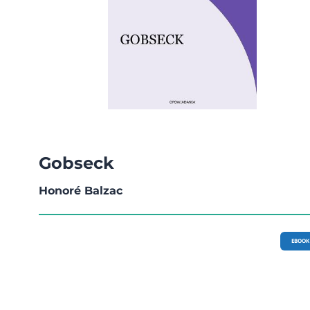
Gobseck
Honoré Balzac
EBOOK