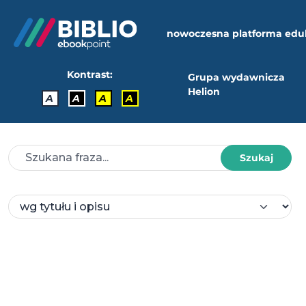
nowoczesna platforma edu
Kontrast:
Grupa wydawnicza
Helion
A
A
A
A
Szukaj