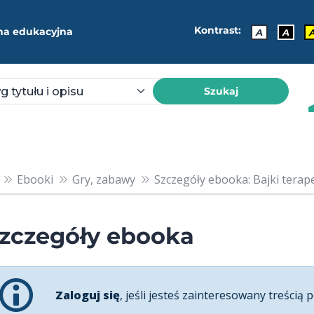
Kontrast:
ma edukacyjna
A
A
Szukaj
Ebooki
Gry, zabawy
Szczegóły ebooka: Bajki terap
zczegóły ebooka
Zaloguj się
, jeśli jesteś zainteresowany treścią p