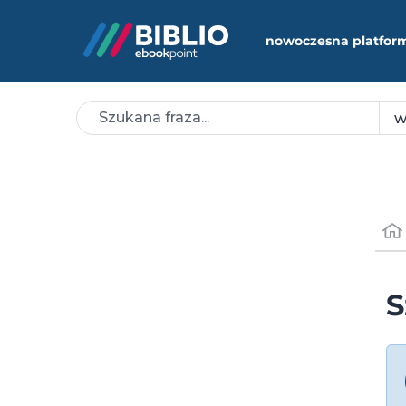
nowoczesna platfor
S