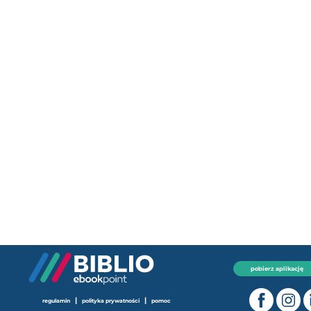
pobierz aplikację
|
|
regulamin
polityka prywatności
pomoc