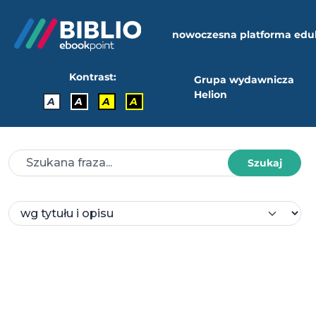
nowoczesna platforma edu
Kontrast:
Grupa wydawnicza
Helion
A
A
A
A
Szukaj