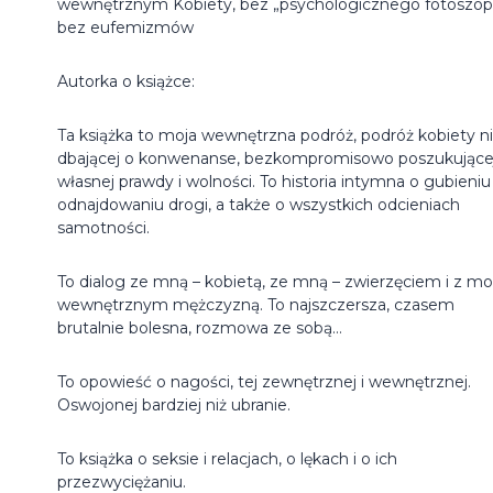
wewnętrznym Kobiety, bez „psychologicznego fotoszopa
bez eufemizmów
Autorka o książce:
Ta książka to moja wewnętrzna podróż, podróż kobiety n
dbającej o konwenanse, bezkompromisowo poszukujące
własnej prawdy i wolności. To historia intymna o gubieniu 
odnajdowaniu drogi, a także o wszystkich odcieniach
samotności.
To dialog ze mną – kobietą, ze mną – zwierzęciem i z m
wewnętrznym mężczyzną. To najszczersza, czasem
brutalnie bolesna, rozmowa ze sobą…
To opowieść o nagości, tej zewnętrznej i wewnętrznej.
Oswojonej bardziej niż ubranie.
To książka o seksie i relacjach, o lękach i o ich
przezwyciężaniu.