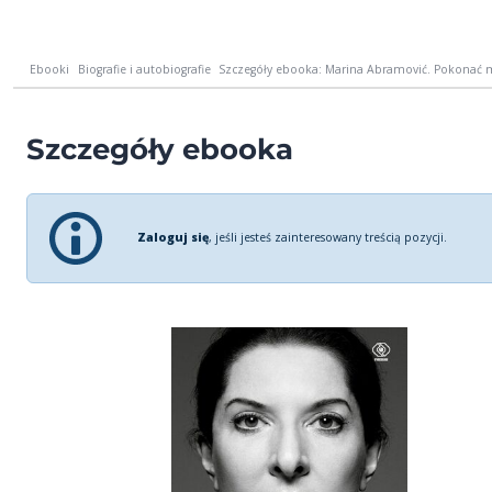
Ebooki
Biografie i autobiografie
Szczegóły ebooka: Marina Abramović. Pokonać
Szczegóły ebooka
Zaloguj się
, jeśli jesteś zainteresowany treścią pozycji.