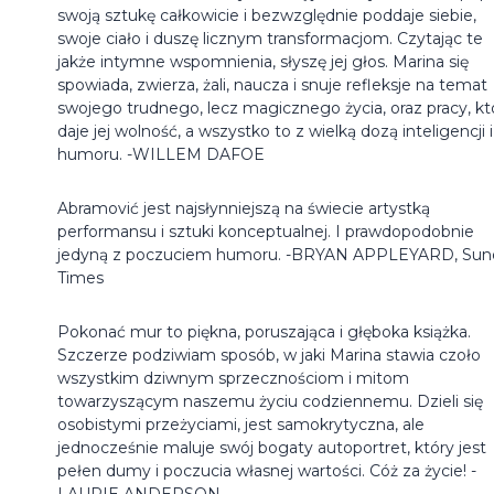
swoją sztukę całkowicie i bezwzględnie poddaje siebie,
swoje ciało i duszę licznym transformacjom. Czytając te
jakże intymne wspomnienia, słyszę jej głos. Marina się
spowiada, zwierza, żali, naucza i snuje refleksje na temat
swojego trudnego, lecz magicznego życia, oraz pracy, kt
daje jej wolność, a wszystko to z wielką dozą inteligencji i
humoru. -WILLEM DAFOE
Abramović jest najsłynniejszą na świecie artystką
performansu i sztuki konceptualnej. I prawdopodobnie
jedyną z poczuciem humoru. -BRYAN APPLEYARD, Sun
Times
Pokonać mur to piękna, poruszająca i głęboka książka.
Szczerze podziwiam sposób, w jaki Marina stawia czoło
wszystkim dziwnym sprzecznościom i mitom
towarzyszącym naszemu życiu codziennemu. Dzieli się
osobistymi przeżyciami, jest samokrytyczna, ale
jednocześnie maluje swój bogaty autoportret, który jest
pełen dumy i poczucia własnej wartości. Cóż za życie! -
LAURIE ANDERSON