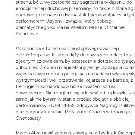
strachu, bólu, wyczerpania czy zagrożenia w dążeniu do
emocjonalnej i duchowej przemiany, to także historia zg
operowego romansu i dwunastoletniej współpracy artystk
performerem Ulayem - związku, który dobiegł
dramatycznego końca na Wielkim Murze. O Marinie
Abramović
Pokonać mur
to historia nieustępliwej, odważnej i
niezależnej artystki, która dąży do nawiązania relacji total
z jednym człowiekiem, by ostatecznie dotrzeć do tysięc
odbiorców. Źródłem magii Mariny jest jej zyskująca coraz
większą sławę metoda polegająca na badaniu własnej siły
wytrzymałości i woli przetrwania, kojarząca się bardziej z
treningiem komandosów niż ze światem sztuki
nowoczesnej. Nie mogłem się oderwać od tej książki, tak
samo jak nie byłem w stanie przejść obojętnie obok jej
performansów. -TOM REISS, zdobywca Nagrody Pulitze
oraz nagrody literackiej PEN, autor
Czarnego hrabiego
i
Orientalisty.
Marina Abramović zdobyła sławę jako artystka, która pop