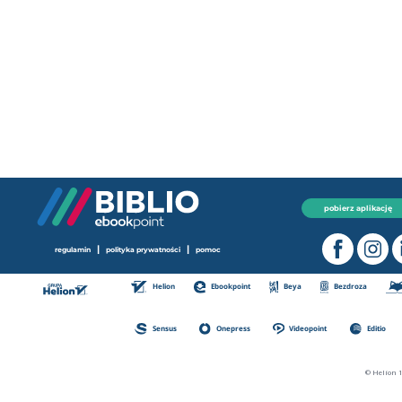
pobierz aplikację
|
|
regulamin
polityka prywatności
pomoc
Helion
Ebookpoint
Beya
Bezdroza
Sensus
Onepress
Videopoint
Editio
© Helion 1