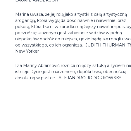
Marina uważa, że jej rolą jako artystki z całą artystyczną
arogancją, która wygląda dość naiwnie i niewinnie, oraz
pokorą, która tłumi w zarodku najlżejszy nawet impuls, b
poczuć się urażonym jest zabieranie widzów w pełną
niepokojów podróż do miejsca, gdzie będą się mogli uwo
od wszystkiego, co ich ogranicza. -JUDITH THURMAN, T
New Yorker
Dla Mariny Abramović różnica między sztuką a życiem ni
istnieje; życie jest marzeniem, dopóki trwa, obecnością
absolutną w pustce. -ALEJANDRO JODORKOWSKY