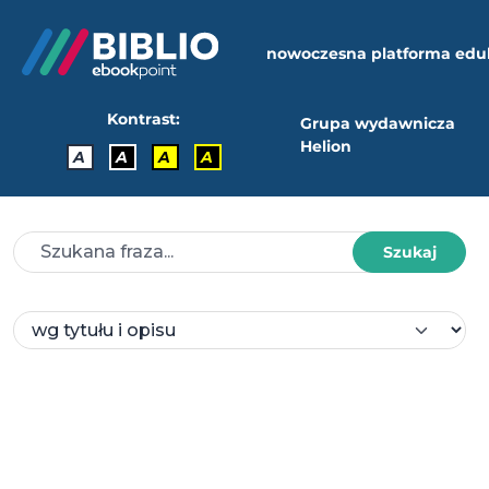
nowoczesna platforma edu
Kontrast:
Grupa wydawnicza
Helion
A
A
A
A
Szukaj