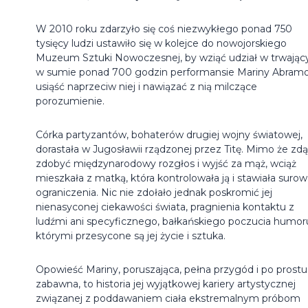
W 2010 roku zdarzyło się coś niezwykłego ponad 750
tysięcy ludzi ustawiło się w kolejce do nowojorskiego
Muzeum Sztuki Nowoczesnej, by wziąć udział w trwają
w sumie ponad 700 godzin performansie Mariny Abramo
usiąść naprzeciw niej i nawiązać z nią milczące
porozumienie.
Córka partyzantów, bohaterów drugiej wojny światowej,
dorastała w Jugosławii rządzonej przez Titę. Mimo że zdą
zdobyć międzynarodowy rozgłos i wyjść za mąż, wciąż
mieszkała z matką, która kontrolowała ją i stawiała suro
ograniczenia. Nic nie zdołało jednak poskromić jej
nienasyconej ciekawości świata, pragnienia kontaktu z
ludźmi ani specyficznego, bałkańskiego poczucia humor
którymi przesycone są jej życie i sztuka.
Opowieść Mariny, poruszająca, pełna przygód i po prostu
zabawna, to historia jej wyjątkowej kariery artystycznej
związanej z poddawaniem ciała ekstremalnym próbom