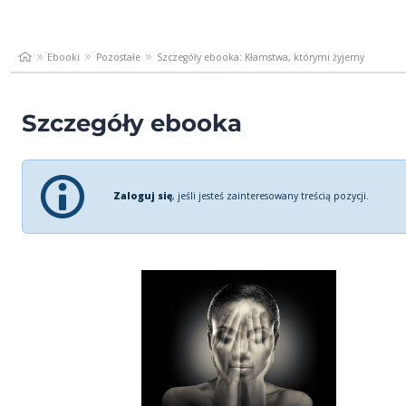
Ebooki
Pozostałe
Szczegóły ebooka: Kłamstwa, którymi żyjemy
Szczegóły ebooka
Zaloguj się
, jeśli jesteś zainteresowany treścią pozycji.