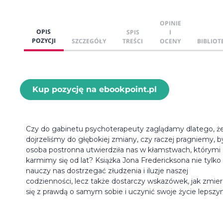
OPINIE
OPIS
SPIS
I
POZYCJI
SZCZEGÓŁY
TREŚCI
OCENY
BIBLIOT
Kup pozycję na ebookpoint.pl
Czy do gabinetu psychoterapeuty zaglądamy dlatego, ż
dojrzeliśmy do głębokiej zmiany, czy raczej pragniemy, b
osoba postronna utwierdziła nas w kłamstwach, którymi
karmimy się od lat? Książka Jona Fredericksona nie tylko
nauczy nas dostrzegać złudzenia i iluzje naszej
codzienności, lecz także dostarczy wskazówek, jak zmie
się z prawdą o samym sobie i uczynić swoje życie lepszy