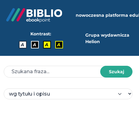
nowoczesna platforma edu
Kontrast:
Grupa wydawnicza
Helion
A
A
A
A
Szukaj