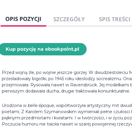
OPIS POZYCJI
SZCZEGÓŁY
SPIS TREŚCI
Kup pozycję na ebookpoint.pl
Przed wojną źle, po wojnie jeszcze gorzej. W dwudziestoleciu M
prześladowały bigotki, po 1945 roku ideolodzy socrealizmu. Ona
przejmowała. Rysowała nawet w Ravensbrück. Jej modelkami był
pierwszym dodawała ducha, drugie traktowała koniunkturalnie.
Urodzona w
belle époque
, współtworzyła artystyczny mit dwudzi
poetami. Z Karolem Szymanowskim wymieniali pełne czułości li
pięknymi przedmiotami i kwiatami. I w twórczości, i w życiu poz
Poczucia humoru nie traciła nawet w szarej powojennej rzeczyw