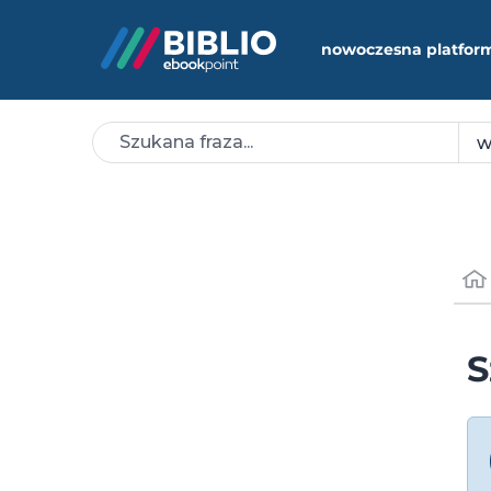
nowoczesna platfor
S