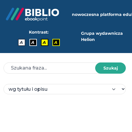
nowoczesna platforma edu
Kontrast:
Grupa wydawnicza
Helion
A
A
A
A
Szukaj