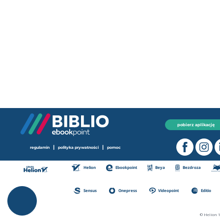
pobierz aplikację
|
|
regulamin
polityka prywatności
pomoc
Helion
Ebookpoint
Beya
Bezdroza
Sensus
Onepress
Videopoint
Editio
© Helion 1