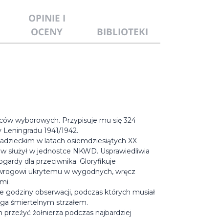
OPINIE I
OCENY
BIBLIOTEKI
zelców wyborowych. Przypisuje mu się 324
 Leningradu 1941/1942.
adzieckim w latach osiemdziesiątych XX
ew służył w jednostce NKWD. Usprawiedliwia
ogardy dla przeciwnika. Gloryfikuje
oła wrogowi ukrytemu w wygodnych, wręcz
mi.
e godziny obserwacji, podczas których musiał
oga śmiertelnym strzałem.
przeżyć żołnierza podczas najbardziej