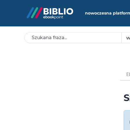
nowoczesna platfor
E
S