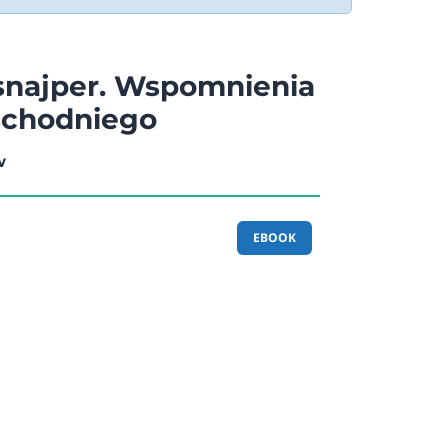
snajper. Wspomnienia
schodniego
w
EBOOK