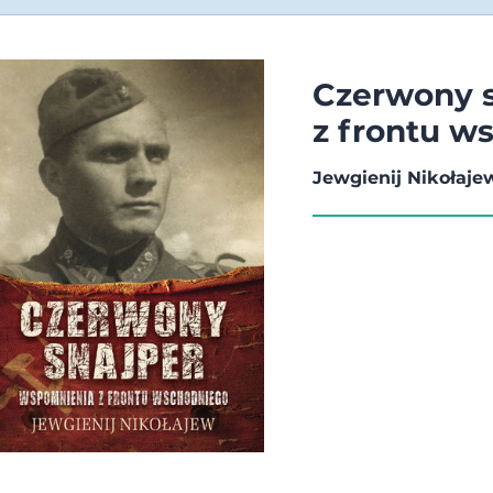
Czerwony 
z frontu w
Jewgienij Nikołaje