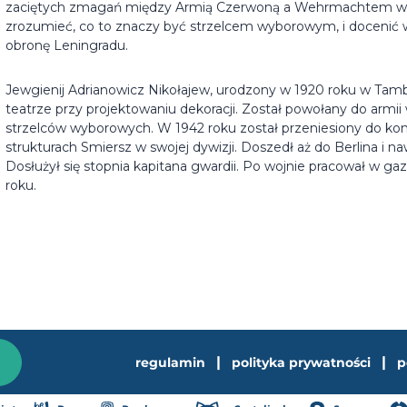
zaciętych zmagań między Armią Czerwoną a Wehrmachtem w c
zrozumieć, co to znaczy być strzelcem wyborowym, i docenić wkła
obronę Leningradu.
Jewgienij Adrianowicz Nikołajew, urodzony w 1920 roku w Ta
teatrze przy projektowaniu dekoracji. Został powołany do armii 
strzelców wyborowych. W 1942 roku został przeniesiony do kon
strukturach Smiersz w swojej dywizji. Doszedł aż do Berlina i n
Dosłużył się stopnia kapitana gwardii. Po wojnie pracował w 
roku.
|
|
regulamin
polityka prywatności
p