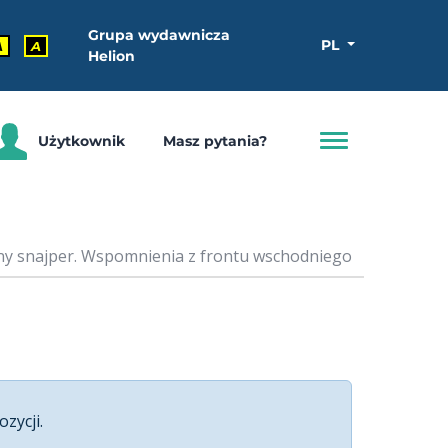
Grupa wydawnicza
PL
A
A
Helion
Użytkownik
Masz pytania?
ny snajper. Wspomnienia z frontu wschodniego
ozycji.