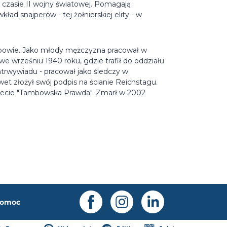
zasie II wojny światowej. Pomagają
d snajperów - tej żołnierskiej elity - w
mbowie. Jako młody mężczyzna pracował w
we wrześniu 1940 roku, gdzie trafił do oddziału
trwywiadu - pracował jako śledczy w
awet złożył swój podpis na ścianie Reichstagu.
gazecie "Tambowska Prawda". Zmarł w 2002
omoc