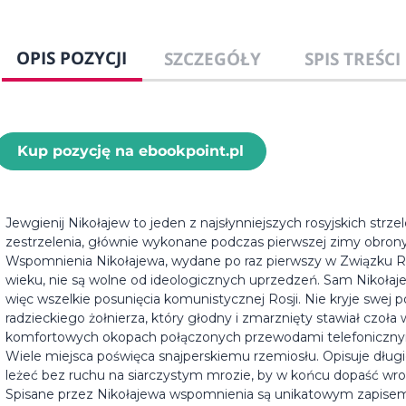
OPIS POZYCJI
SZCZEGÓŁY
SPIS TREŚCI
Kup pozycję na ebookpoint.pl
Jewgienij Nikołajew to jeden z najsłynniejszych rosyjskich str
zestrzelenia, głównie wykonane podczas pierwszej zimy obrony
Wspomnienia Nikołajewa, wydane po raz pierwszy w Związku R
wieku, nie są wolne od ideologicznych uprzedzeń. Sam Nikołaj
więc wszelkie posunięcia komunistycznej Rosji. Nie kryje swej p
radzieckiego żołnierza, który głodny i zmarznięty stawiał cz
komfortowych okopach połączonych przewodami telefoniczny
Wiele miejsca poświęca snajperskiemu rzemiosłu. Opisuje długi
leżeć bez ruchu na siarczystym mrozie, by w końcu dopaść wr
Spisane przez Nikołajewa wspomnienia są unikatowym zapisem 