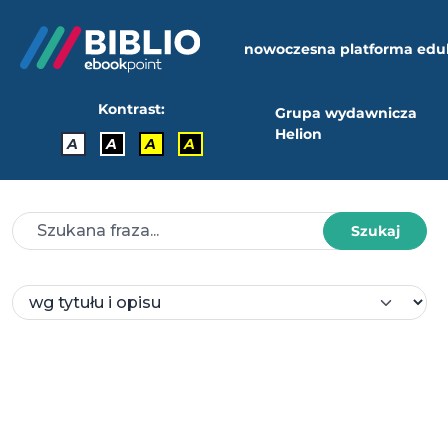
nowoczesna platforma edu
Kontrast:
Grupa wydawnicza
Helion
A
A
A
A
Szukaj