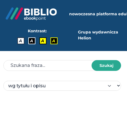
nowoczesna platforma edu
Kontrast:
Grupa wydawnicza
Helion
A
A
A
A
Szukaj