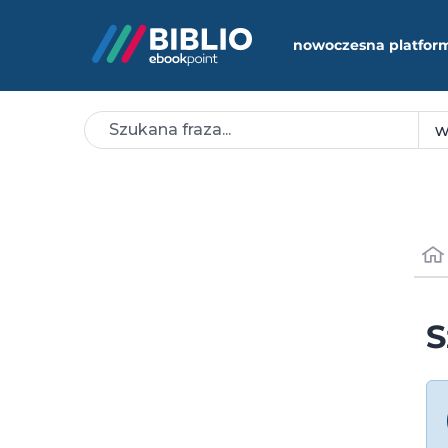
nowoczesna platfor
S