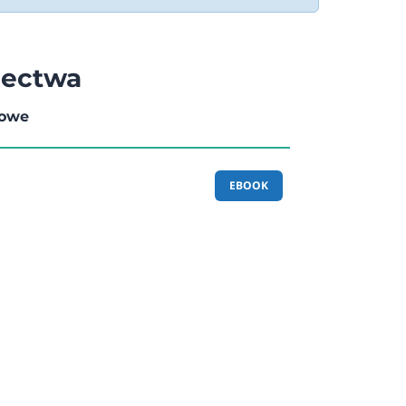
ziectwa
rowe
EBOOK