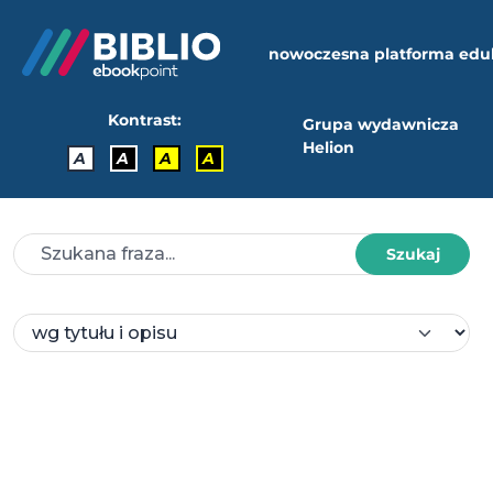
nowoczesna platforma edu
Kontrast:
Grupa wydawnicza
Helion
A
A
A
A
Szukaj