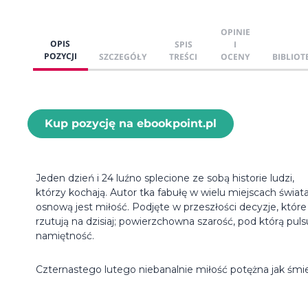
OPINIE
OPIS
SPIS
I
POZYCJI
SZCZEGÓŁY
TREŚCI
OCENY
BIBLIOT
Kup pozycję na ebookpoint.pl
Jeden dzień i 24 luźno splecione ze sobą historie ludzi,
którzy kochają. Autor tka fabułę w wielu miejscach świata
osnową jest miłość. Podjęte w przeszłości decyzje, które
rzutują na dzisiaj; powierzchowna szarość, pod którą puls
namiętność.
Czternastego lutego niebanalnie miłość potężna jak śmie