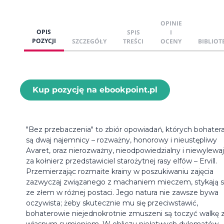
OPINIE
OPIS
SPIS
I
POZYCJI
SZCZEGÓŁY
TREŚCI
OCENY
BIBLIOT
Kup pozycję na ebookpoint.pl
"Bez przebaczenia" to zbiór opowiadań, których bohater
są dwaj najemnicy – rozważny, honorowy i nieustępliwy
Avaret, oraz nierozważny, nieodpowiedzialny i niewylewa
za kołnierz przedstawiciel starożytnej rasy elfów – Ervill.
Przemierzając rozmaite krainy w poszukiwaniu zajęcia
zazwyczaj związanego z machaniem mieczem, stykają s
ze złem w różnej postaci. Jego natura nie zawsze bywa
oczywista; żeby skutecznie mu się przeciwstawić,
bohaterowie niejednokrotnie zmuszeni są toczyć walkę 
własnym sumieniem. W obliczu niełatwych dylematów