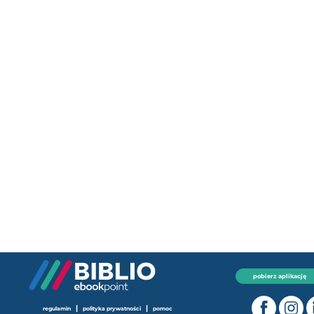
pobierz aplikację
|
|
regulamin
polityka prywatności
pomoc