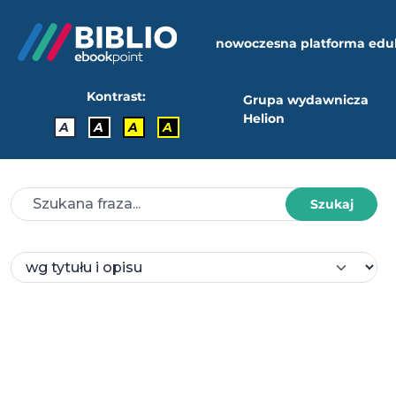
nowoczesna platforma edu
Kontrast:
Grupa wydawnicza
Helion
A
A
A
A
Szukaj